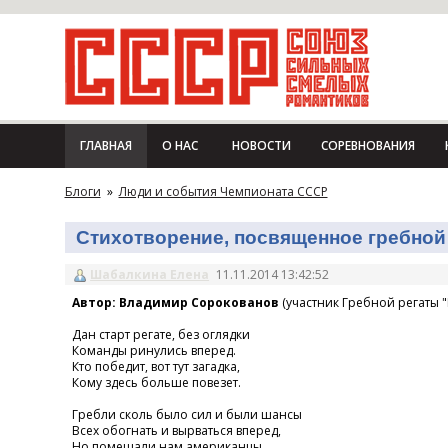
ГЛАВНАЯ
О НАС
НОВОСТИ
СОРЕВНОВАНИЯ
Блоги
»
Люди и события Чемпионата СССР
Стихотворение, посвященное гребной 
Шабалкина Елена
11.11.2014 13:42:52
Автор: Владимир Сорокованов
(участник Гребной регаты "
Дан старт регате, без оглядки
Команды ринулись вперед.
Кто победит, вот тут загадка,
Кому здесь больше повезет.
Гребли сколь было сил и были шансы
Всех обогнать и вырваться вперед,
Но помешали нам американцы,