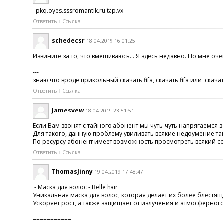
pkq.oyes.sssromantik.ru.tap.vx
Ответить
Ссылка
schedecsr
18.04.2019 16:01:25
Извините за то, что вмешиваюсь… Я здесь недавно. Но мне очен
---
знаю что вроде прикольный скачать fifa, скачать fifa или скачать
Ответить
Ссылка
Jamesvew
18.04.2019 23:51:51
Если Вам звонят с тайного абонент мы чуть-чуть напрягаемс
Для такого, данную проблему увиливать всякие недоумение т
По ресурсу абонент имеет возможность просмотреть всякий с
Ответить
Ссылка
ThomasJinny
19.04.2019 17:48:47
- Маска для волос - Belle hair
Уникальная маска для волос, которая делает их более блест
Ускоряет рост, а также защищает от излучения и атмосферног
===========