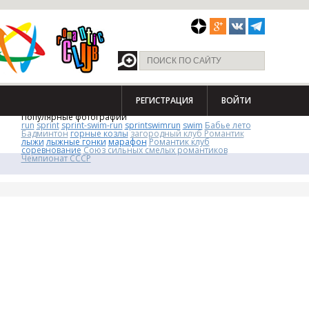
РЕГИСТРАЦИЯ
ВОЙТИ
Популярные фотографии
run
sprint
sprint-swim-run
sprintswimrun
swim
Бабье лето
Бадминтон
горные козлы
загородный клуб Романтик
лыжи
лыжные гонки
марафон
Романтик клуб
соревнование
Союз сильных смелых романтиков
Чемпионат СССР