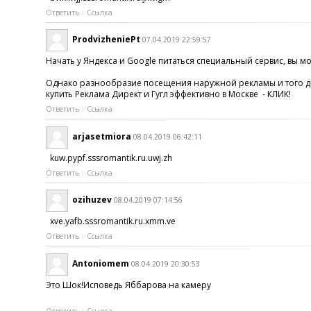
Ответить
Ссылка
ProdvizheniePt
07.04.2019 22:59:57
Начать у Яндекса и Google питаться специальный сервис, вы м
Однако разнообразие посещения наружной рекламы и того доро
купить Реклама Директ и Гугл эффективно в Москве - КЛИК!
Ответить
Ссылка
arjasetmiora
08.04.2019 06:42:11
kuw.pypf.sssromantik.ru.uwj.zh
Ответить
Ссылка
ozihuzev
08.04.2019 07:14:56
xve.yafb.sssromantik.ru.xmm.ve
Ответить
Ссылка
Antoniomem
08.04.2019 20:30:53
Это Шок!Исповедь Яббарова на камеру
Ответить
Ссылка