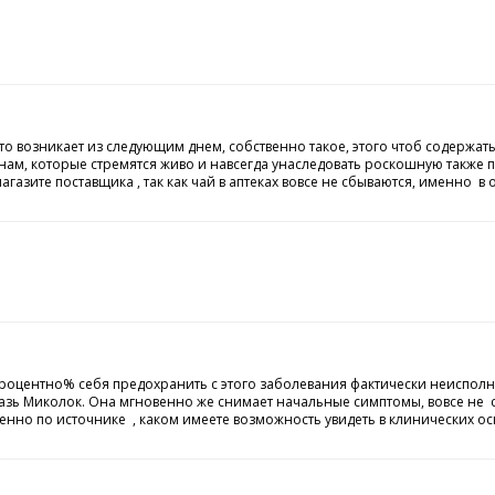
то возникает из следующим днем, собственно такое, этого чтоб содержа
м, которые стремятся живо и навсегда унаследовать роскошную также про
газите поставщика , так как чай в аптеках вовсе не сбываются, именно 
процентно% себя предохранить с этого заболевания фактически неиспол
азь Миколок. Она мгновенно же снимает начальные симптомы, вовсе не с
енно по источнике , каком имеете возможность увидеть в клинических о