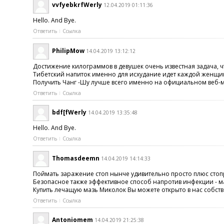
vvfyebkrfWerly
12.04.2019 01:11:36
Hello. And Bye.
Ответить
Ссылка
PhilipMow
14.04.2019 13:12:12
Достижение килограммов в девушек очень известная задача, ч
Тибетский напиток именно для исхудание идет каждой женщина
Получить Чанг -Шу лучше всего именно на официальном веб-ма
Ответить
Ссылка
bdf[fWerly
14.04.2019 13:35:48
Hello. And Bye.
Ответить
Ссылка
Thomasdeemn
14.04.2019 14:14:33
Поймать заражение стоп нынче удивительно просто плюс сто
Безопасное также эффективное способ напротив инфекции - м
Купить лечащую мазь Миколок Вы можете открыто в нас собств
Ответить
Ссылка
Antoniomem
14.04.2019 21:25:38