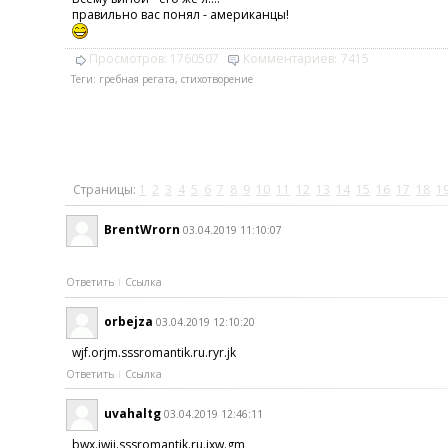
правильно вас понял - американцы!
Просмотров:
1760507
Комментариев:
7415
Теги:
гребная регата
,
стихотворение
Страницы:
1
2
3
4
5
6
7
8
9
10
11
12
13
14
15
16
17
18
1
BrentWrorn
03.04.2019 11:10:07
Ответить
Ссылка
orbejza
03.04.2019 12:10:20
wjf.orjm.sssromantik.ru.ryr.jk
Ответить
Ссылка
uvahaltg
03.04.2019 12:46:11
bwx.iwjj.sssromantik.ru.jxw.gm