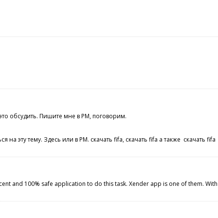
это обсудить. Пишите мне в PM, поговорим.
эту тему. Здесь или в PM. скачать fifa, скачать fifa а также скачать fifa
cent and 100% safe application to do this task. Xender app is one of them. W