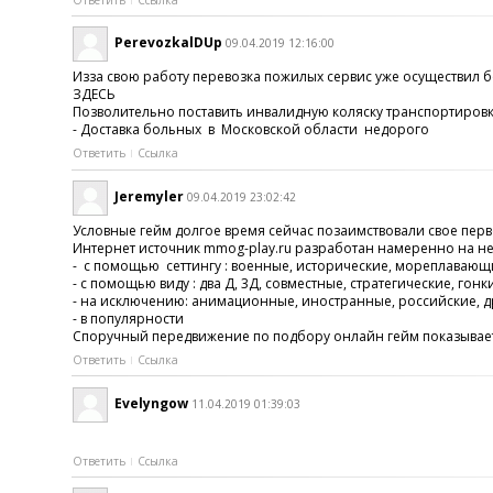
PerevozkalDUp
09.04.2019 12:16:00
Изза свою работу перевозка пожилых сервис уже осуществил 
ЗДЕСЬ
Позволительно поставить инвалидную коляску транспортировк
- Доставка больных в Московской области недорого
Ответить
Ссылка
Jeremyler
09.04.2019 23:02:42
Условные гейм долгое время сейчас позаимствовали свое перв
Интернет источник mmog-play.ru разработан намеренно на не
- с помощью сеттингу : военные, исторические, мореплавающи
- с помощью виду : два Д, 3Д, совместные, стратегические, 
- на исключению: анимационные, иностранные, российские, д
- в популярности
Споручный передвижение по подбору онлайн гейм показывает об
Ответить
Ссылка
Evelyngow
11.04.2019 01:39:03
Ответить
Ссылка