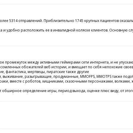
более 5314 отправлений. Приблизительно 1745 крупных пациентов оказа
а и удобно расположить ее в инвалидной коляске клиентов. Основную сл
ое промежуток между активными геймерами сети интернета, и не упускаю
сомленных обожателей веб истории, и вмещает по себя непохожие своевр
е, фантастика, мертвецы, пиратские также другие
гонки, выживание, разыгрыващие, продуманные, MMOFPS, MMOTPS также под
раки, вместе с роботов, хищниками, сказочными персонажами, волками,
ширное определение игры, период выхода, оценке плюс виду, от этого гос