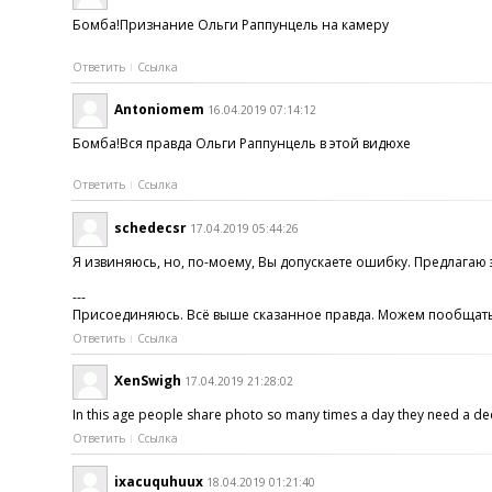
Бомба!Признание Ольги Раппунцель на камеру
Ответить
Ссылка
Antoniomem
16.04.2019 07:14:12
Бомба!Вся правда Ольги Раппунцель в этой видюхе
Ответить
Ссылка
schedecsr
17.04.2019 05:44:26
Я извиняюсь, но, по-моему, Вы допускаете ошибку. Предлагаю 
---
Присоединяюсь. Всё выше сказанное правда. Можем пообщаться на 
Ответить
Ссылка
XenSwigh
17.04.2019 21:28:02
In this age people share photo so many times a day they need a de
Ответить
Ссылка
ixacuquhuux
18.04.2019 01:21:40