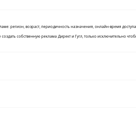
ламе: регион, возраст, периодичность назначения, онлайн-время доступа
здать собственную реклама Директ и Гугл, только исключительно чтобы 