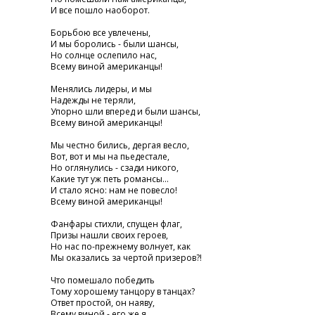
И все пошло наоборот.
Борьбою все увлечены,
И мы боролись - были шансы,
Но солнце ослепило нас,
Всему виной американцы!
Менялись лидеры, и мы
Надежды не теряли,
Упорно шли вперед и были шансы,
Всему виной американцы!
Мы честно бились, дергая весло,
Вот, вот и мы на пьедестале,
Но оглянулись - сзади никого,
Какие тут уж петь романсы...
И стало ясно: нам не повесло!
Всему виной американцы!
Фанфары стихли, спущен флаг,
Призы нашли своих героев,
Но нас по-прежнему волнует, как
Мы оказались за чертой призеров?!
Что помешало победить
Тому хорошему танцору в танцах?
Ответ простой, он наяву,
Всему виной - его же я....