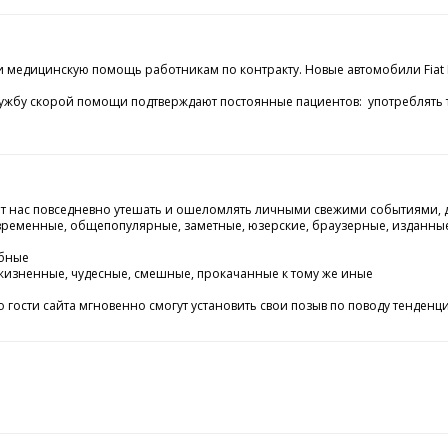
ли медицинскую помощь работникам по контракту. Новые автомобили Fia
ужбу скорой помощи подтверждают постоянные пациентов: употреблять те
т нас повседневно утешать и ошеломлять личными свежими событиями, де
еменные, общепопулярные, заметные, юзерские, браузерные, изданные пл
обные
 жизненные, чудесные, смешные, прокачанные к тому же иные
ти сайта мгновенно смогут установить свои позыв по поводу тенденции - 