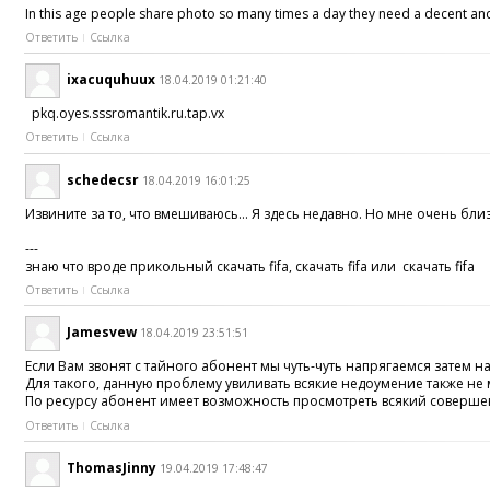
In this age people share photo so many times a day they need a decent an
Ответить
Ссылка
ixacuquhuux
18.04.2019 01:21:40
pkq.oyes.sssromantik.ru.tap.vx
Ответить
Ссылка
schedecsr
18.04.2019 16:01:25
Извините за то, что вмешиваюсь… Я здесь недавно. Но мне очень близк
---
знаю что вроде прикольный скачать fifa, скачать fifa или скачать fifa
Ответить
Ссылка
Jamesvew
18.04.2019 23:51:51
Если Вам звонят с тайного абонент мы чуть-чуть напрягаемся затем
Для такого, данную проблему увиливать всякие недоумение также не
По ресурсу абонент имеет возможность просмотреть всякий соверше
Ответить
Ссылка
ThomasJinny
19.04.2019 17:48:47