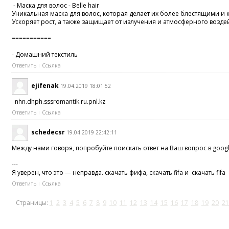
- Маска для волос - Belle hair
Уникальная маска для волос, которая делает их более блестящими 
Ускоряет рост, а также защищает от излучения и атмосферного возде
===========
- Домашний текстиль
Ответить
Ссылка
ejifenak
19.04.2019 18:01:52
nhn.dhph.sssromantik.ru.pnl.kz
Ответить
Ссылка
schedecsr
19.04.2019 22:42:11
Между нами говоря, попробуйте поискать ответ на Ваш вопрос в goog
---
Я уверен, что это — неправда. скачать фифа, скачать fifa и скачать fifa
Ответить
Ссылка
Страницы:
1
2
3
4
5
6
7
8
9
10
11
12
13
14
15
16
17
18
19
20
21