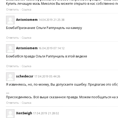
Купить лечащую мазь Миколок Вы можете открыто в нас собственно п
Ответить
Ссылка
Antoniomem
14.04.2019 21:25:38
Бомба!Признание Ольги Раппунцель на камеру
Ответить
Ссылка
Antoniomem
16.04.2019 07:14:12
Бомба!Вся правда Ольги Раппунцель в этой видюхе
Ответить
Ссылка
schedecsr
17.04.2019 05:44:26
Я извиняюсь, но, по-моему, Вы допускаете ошибку. Предлагаю это обс
---
Присоединяюсь. Всё выше сказанное правда. Можем пообщаться на эту тем
Ответить
Ссылка
XenSwigh
17.04.2019 21:28:02