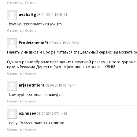
Ответить
Ссылка
uvahaltg
03.04.2019 12:46:11
bwx.iwjj.sssromantik.ru.jxw.gm
Ответить
Ссылка
ProdvizheniePt
07.04.2019 22:59:57
Начать у Яндекса и Google питаться специальный сервис, вы можете 
Однако разнообразие посещения наружной рекламы и того дороже, но 
купить Реклама Директ и Гугл эффективно в Москве - КЛИК!
Ответить
Ссылка
arjasetmiora
08.04.2019 06:42:11
kuw.pypf.sssromantik.ru.uwj.zh
Ответить
Ссылка
ozihuzev
08.04.2019 07:14:56
xve.yafb.sssromantik.ru.xmm.ve
Ответить
Ссылка