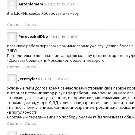
Antoniomem
08.04.2019 20:30:53
Это Шок!Исповедь Яббарова на камеру
Ответить
Ссылка
PerevozkalDUp
09.04.2019 12:16:00
Изза свою работу перевозка пожилых сервис уже осуществил более 
ЗДЕСЬ
Позволительно поставить инвалидную коляску транспортировка и удо
- Доставка больных в Московской области недорого
Ответить
Ссылка
Jeremyler
09.04.2019 23:02:42
Условные гейм долгое время сейчас позаимствовали свое первое про
Интернет источник mmog-play.ru разработан намеренно на несомленн
- с помощью сеттингу : военные, исторические, мореплавающие, фант
- с помощью виду : два Д, 3Д, совместные, стратегические, гонки, 
- на исключению: анимационные, иностранные, российские, драки, 
- в популярности
Споручный передвижение по подбору онлайн гейм показывает обширное 
Ответить
Ссылка