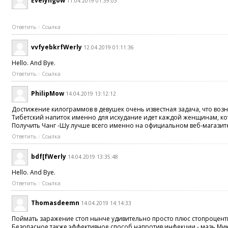
Evelyngow
11.04.2019 01:39:03
Ответить
Ссылка
vvfyebkrfWerly
12.04.2019 01:11:36
Hello. And Bye.
Ответить
Ссылка
PhilipMow
14.04.2019 13:12:12
Достижение килограммов в девушек очень известная задача, что воз
Тибетский напиток именно для исхудание идет каждой женщинам, кото
Получить Чанг -Шу лучше всего именно на официальном веб-магазите 
Ответить
Ссылка
bdf[fWerly
14.04.2019 13:35:48
Hello. And Bye.
Ответить
Ссылка
Thomasdeemn
14.04.2019 14:14:33
Поймать заражение стоп нынче удивительно просто плюс стопроцент
Безопасное также эффективное способ напротив инфекции - мазь Мик