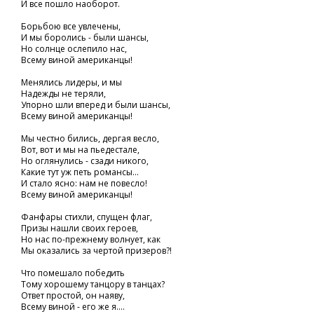
И все пошло наоборот.
Борьбою все увлечены,
И мы боролись - были шансы,
Но солнце ослепило нас,
Всему виной американцы!
Менялись лидеры, и мы
Надежды не теряли,
Упорно шли вперед и были шансы,
Всему виной американцы!
Мы честно бились, дергая весло,
Вот, вот и мы на пьедестале,
Но оглянулись - сзади никого,
Какие тут уж петь романсы...
И стало ясно: нам не повесло!
Всему виной американцы!
Фанфары стихли, спущен флаг,
Призы нашли своих героев,
Но нас по-прежнему волнует, как
Мы оказались за чертой призеров?!
Что помешало победить
Тому хорошему танцору в танцах?
Ответ простой, он наяву,
Всему виной - его же я....