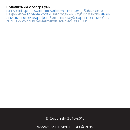
Популярные фотографии
run
sprint
sprint-swim-run
sprintswimrun
swim
Бабье лето
Бадминтон
горные козлы
загородный клуб Романтик
лыжи
лыжные гонки
марафон
Романтик клуб
соревнование
Союз
сильных смелых романтиков
Чемпионат СССР
© Copyright 2010-2015
WWW.SSSROMANTIK.RU © 2015