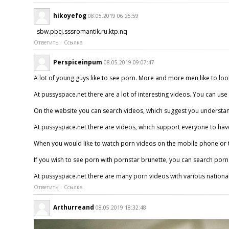
hikoyefog
08.05.2019 06:25:59
sbw.pbcj.sssromantik.ru.ktp.nq
Ответить
Ссылка
Perspiceinpum
08.05.2019 09:07:47
A lot of young guys like to see porn. More and more men like to loo
At pussyspace.net there are a lot of interesting videos. You can use th
On the website you can search videos, which suggest you understand, 
At pussyspace.net there are videos, which support everyone to have 
When you would like to watch porn videos on the mobile phone or tab
If you wish to see porn with pornstar brunette, you can search porn v
At pussyspace.net there are many porn videos with various nationalit
Ответить
Ссылка
Arthurreand
08.05.2019 18:32:48