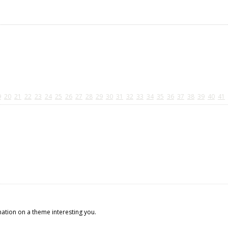
9
20
21
22
23
24
25
26
27
28
29
30
31
32
33
34
35
36
37
38
39
40
41
mation on a theme interesting you.