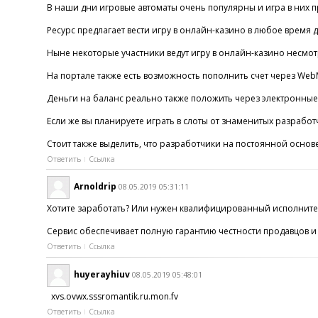
В наши дни игровые автоматы очень популярны и игра в них пр
Ресурс предлагает вести игру в онлайн-казино в любое время д
Ныне некоторые участники ведут игру в онлайн-казино несмотря
На портале также есть возможность пополнить счет через WebM
Деньги на баланс реально также положить через электронные 
Если же вы планируете играть в слоты от знаменитых разработч
Стоит также выделить, что разработчики на постоянной основе
Ответить
Ссылка
Arnoldrip
08.05.2019 05:31:11
Хотите заработать? Или нужен квалифицированный исполните
Сервис обеспечивает полную гарантию честности продавцов и 
Ответить
Ссылка
huyerayhiuv
08.05.2019 05:48:01
xvs.ovwx.sssromantik.ru.mon.fv
Ответить
Ссылка