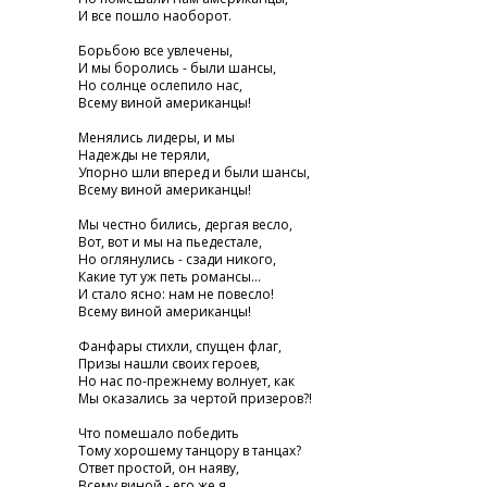
И все пошло наоборот.
Борьбою все увлечены,
И мы боролись - были шансы,
Но солнце ослепило нас,
Всему виной американцы!
Менялись лидеры, и мы
Надежды не теряли,
Упорно шли вперед и были шансы,
Всему виной американцы!
Мы честно бились, дергая весло,
Вот, вот и мы на пьедестале,
Но оглянулись - сзади никого,
Какие тут уж петь романсы...
И стало ясно: нам не повесло!
Всему виной американцы!
Фанфары стихли, спущен флаг,
Призы нашли своих героев,
Но нас по-прежнему волнует, как
Мы оказались за чертой призеров?!
Что помешало победить
Тому хорошему танцору в танцах?
Ответ простой, он наяву,
Всему виной - его же я....