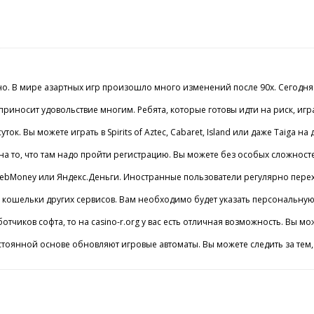
 В мире азартных игр произошло много изменений после 90х. Сегодня мно
риносит удовольствие многим. Ребята, которые готовы идти на риск, игра
ток. Вы можете играть в Spirits of Aztec, Cabaret, Island или даже Taiga
 то, что там надо пройти регистрацию. Вы можете без особых сложностей
bMoney или Яндекс.Деньги. Иностранные пользователи регулярно переходя
кошельки других сервисов. Вам необходимо будет указать персональную и
ботчиков софта, то на casino-r.org у вас есть отличная возможность. Вы м
стоянной основе обновляют игровые автоматы. Вы можете следить за тем,