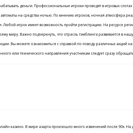
атывать деньги. Профессиональные игроки проводят в игровых слотах неве
втоматы на средства ночью. По мнению игроков, ночная атмосфера реально
ции. Любой игрок имеет возможность пройти регистрацию. На ресурсе реги
сему миру. Важно подчеркнуть, что отрасль гэмблинга развивается в наш
ции. Вы можете ознакомиться с справкой по поводу различных акций на р
нного или технического направления участникам следует сразу обращать
айн-казино. В мире азарта произошло много изменений после 90х. На дан