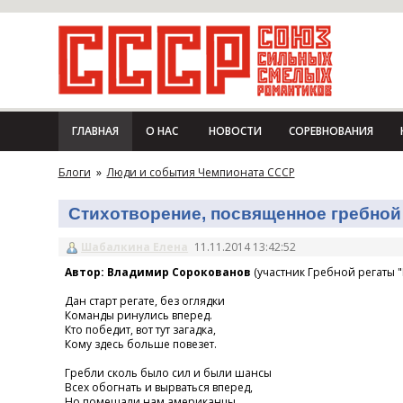
ГЛАВНАЯ
О НАС
НОВОСТИ
СОРЕВНОВАНИЯ
Блоги
»
Люди и события Чемпионата СССР
Стихотворение, посвященное гребной 
Шабалкина Елена
11.11.2014 13:42:52
Автор: Владимир Сорокованов
(участник Гребной регаты "
Дан старт регате, без оглядки
Команды ринулись вперед.
Кто победит, вот тут загадка,
Кому здесь больше повезет.
Гребли сколь было сил и были шансы
Всех обогнать и вырваться вперед,
Но помешали нам американцы,