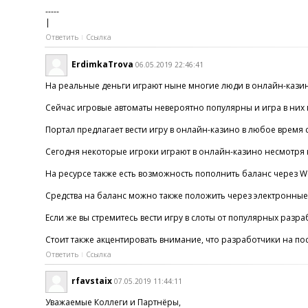
-----
|
Ответить
Ссылка
ErdimkaTrova
06.05.2019 22:46:41
На реальные деньги играют ныне многие люди в онлайн-казино.
Сейчас игровые автоматы невероятно популярны и игра в них п
Портал предлагает вести игру в онлайн-казино в любое время су
Сегодня некоторые игроки играют в онлайн-казино несмотря на
На ресурсе также есть возможность пополнить баланс через We
Средства на баланс можно также положить через электронные 
Если же вы стремитесь вести игру в слоты от популярных разра
Стоит также акцентировать внимание, что разработчики на по
Ответить
Ссылка
rfavstaix
07.05.2019 11:44:11
Уважаемые Коллеги и Партнёры,