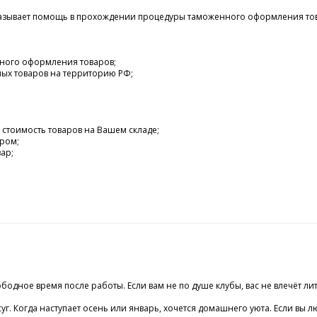
зывает помощь в прохождении процедуры таможенного оформления товар
нного оформления товаров;
ых товаров на территорию РФ;
 стоимость товаров на Вашем складе;
ром;
ар;
а
бодное время после работы. Если вам не по душе клубы, вас не влечёт ли
 Когда наступает осень или январь, хочется домашнего уюта. Если вы люби