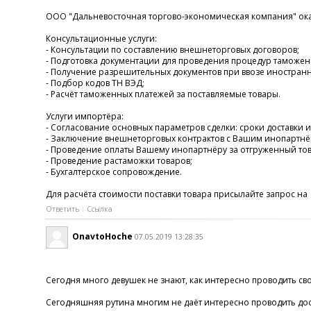
ООО "Дальневосточная торгово-экономическая компания" ока
Консультационные услуги:
- Консультации по составлению внешнеторговых договоров;
- Подготовка документации для проведения процедур таможе
- Получение разрешительных документов при ввозе иностранн
- Подбор кодов ТН ВЭД;
- Расчёт таможенных платежей за поставляемые товары.
Услуги импортёра:
- Согласование основных параметров сделки: сроки доставки и
- Заключение внешнеторговых контрактов с Вашим инопартнё
- Проведение оплаты Вашему инопартнёру за отгруженный тов
- Проведение растаможки товаров;
- Бухгалтерское сопровождение.
Для расчёта стоимости поставки товара присылайте запрос н
Ответить
Ссылка
OnavtoHoche
07.05.2019 13:28:35
Сегодня много девушек не знают, как интересно проводить сво
Сегодняшняя рутина многим не даёт интересно проводить досуг.