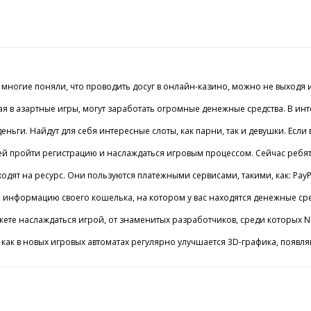
гие поняли, что проводить досуг в онлайн-казино, можно не выходя из о
я в азартные игры, могут заработать огромные денежные средства. В инте
 на деньги. Найдут для себя интересные слоты, как парни, так и девушки. 
 пройти регистрацию и наслаждаться игровым процессом. Сейчас ребята вн
т на ресурс. Они пользуются платежными сервисами, такими, как: PayPal,
нформацию своего кошелька, на котором у вас находятся денежные средс
ожете наслаждаться игрой, от знаменитых разработчиков, среди которых No
 как в новых игровых автоматах регулярно улучшается 3D-графика, появл