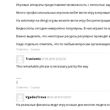
Игровые аппараты предоставляют возможность с легкостью зараб
Много профессиональных игроков любят вести игру в игровые а
На avtomatyi-na-dengi.org вы можете вести игру без регистра
Видеослоты сегодня невероятно популярны. В них играют по в
Важно выделить, что некоторые ресурсы регулярно проводят ак
Надо отдельно отметить, что по любым вопросам организацио
Ответить
Ссылка
Travismic
07.05.2019 22:52:33
This remarkable phrase is necessary just by the way
-----
|
Ответить
Ссылка
VgadosTrova
08.05.2019 01:03:57
На реальные финансы ведут игру в наши дни многие люди в онл