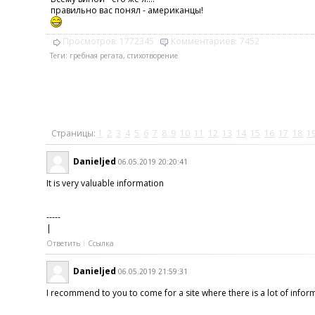
правильно вас понял - американцы!
Просмотров:
1772345
Комментариев:
7452
Теги:
гребная регата
,
стихотворение
Страницы:
1
2
3
4
5
6
7
8
9
10
11
12
13
14
15
16
17
18
1
Danieljed
06.05.2019 20:20:41
It is very valuable information
-----
|
Ответить
Ссылка
Danieljed
06.05.2019 21:59:31
I recommend to you to come for a site where there is a lot of infor