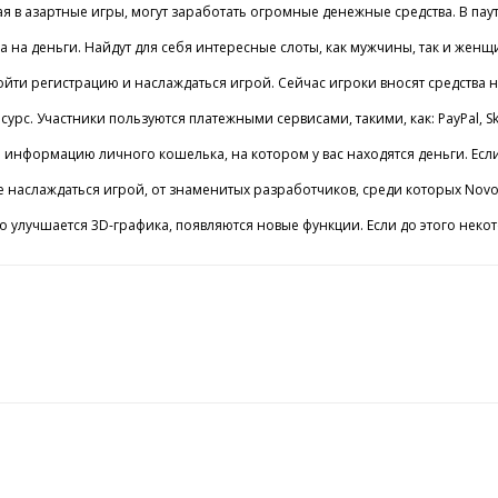
 в азартные игры, могут заработать огромные денежные средства. В паути
 Taiga на деньги. Найдут для себя интересные слоты, как мужчины, так и 
ти регистрацию и наслаждаться игрой. Сейчас игроки вносят средства на 
рс. Участники пользуются платежными сервисами, такими, как: PayPal, Sk
нформацию личного кошелька, на котором у вас находятся деньги. Если ж
е наслаждаться игрой, от знаменитых разработчиков, среди которых Novoma
но улучшается 3D-графика, появляются новые функции. Если до этого неко