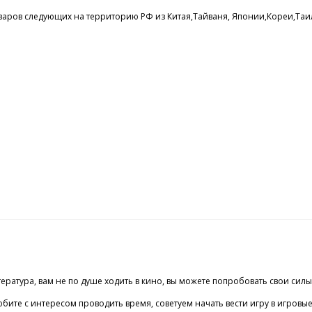
ов следующих на территорию РФ из Китая,Тайваня, Японии,Кореи,Таилан
тература, вам не по душе ходить в кино, вы можете попробовать свои сил
те с интересом проводить время, советуем начать вести игру в игровые а