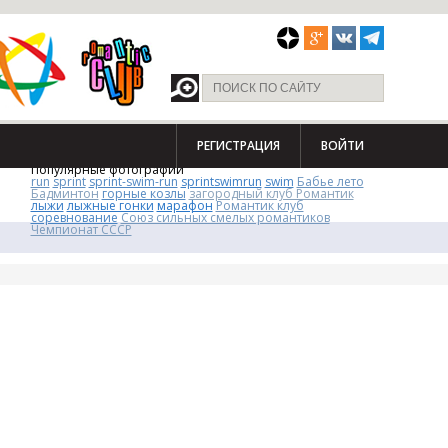
РЕГИСТРАЦИЯ
ВОЙТИ
Популярные фотографии
run
sprint
sprint-swim-run
sprintswimrun
swim
Бабье лето
Бадминтон
горные козлы
загородный клуб Романтик
лыжи
лыжные гонки
марафон
Романтик клуб
соревнование
Союз сильных смелых романтиков
Чемпионат СССР