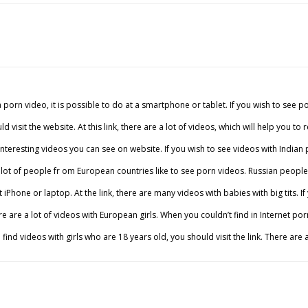
porn video, it is possible to do at a smartphone or tablet. If you wish to see 
visit the website. At this link, there are a lot of videos, which will help you to 
eresting videos you can see on website. If you wish to see videos with Indian pu
t of people fr om European countries like to see porn videos. Russian people li
hone or laptop. At the link, there are many videos with babies with big tits. If
e a lot of videos with European girls. When you couldn’t find in Internet porn br
to find videos with girls who are 18 years old, you should visit the link. There