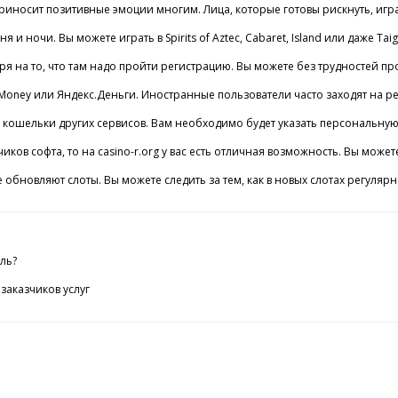
иносит позитивные эмоции многим. Лица, которые готовы рискнуть, играя
ня и ночи. Вы можете играть в Spirits of Aztec, Cabaret, Island или даже
 на то, что там надо пройти регистрацию. Вы можете без трудностей прой
oney или Яндекс.Деньги. Иностранные пользователи часто заходят на ресу
кошельки других сервисов. Вам необходимо будет указать персональную и
иков софта, то на casino-r.org у вас есть отличная возможность. Вы может
 обновляют слоты. Вы можете следить за тем, как в новых слотах регуляр
ль?
заказчиков услуг