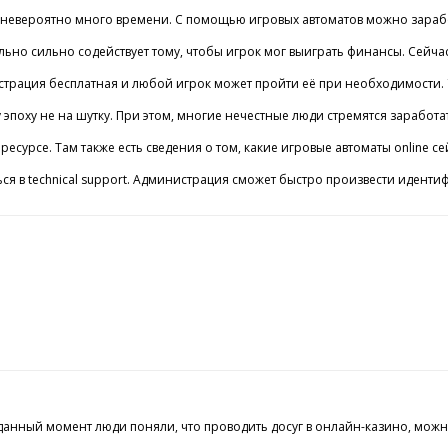
роятно много времени. С помощью игровых автоматов можно заработать на 
 сильно содействует тому, чтобы игрок мог выиграть финансы. Сейчас мно
страция бесплатная и любой игрок может пройти её при необходимости. У к
у эпоху не на шутку. При этом, многие нечестные люди стремятся зараб
есурсе. Там также есть сведения о том, какие игровые автоматы online с
ся в technical support. Администрация сможет быстро произвести идент
ный момент люди поняли, что проводить досуг в онлайн-казино, можно не