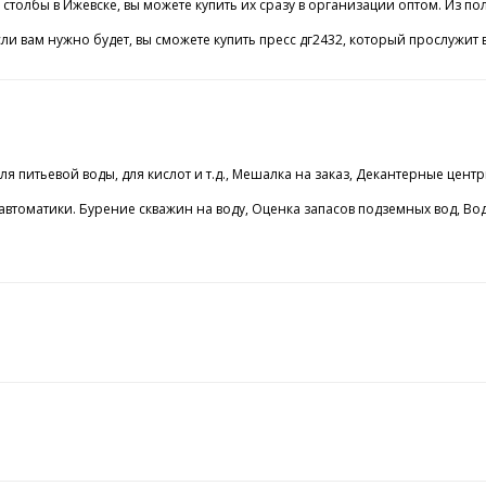
толбы в Ижевске, вы можете купить их сразу в организации оптом. Из по
сли вам нужно будет, вы сможете купить пресс дг2432, который прослуж
 для питьевой воды, для кислот и т.д., Мешалка на заказ, Декантер
втоматики. Бурение скважин на воду, Оценка запасов подземных вод, Во