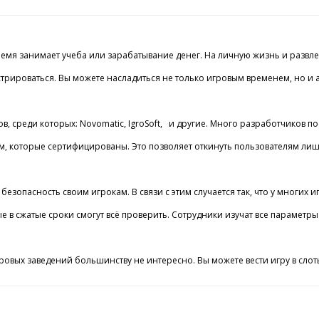
я занимает учеба или зарабатывание денег. На личную жизнь и развлечени
стрироваться. Вы можете насладиться не только игровым временем, но и ау
ков, среди которых: Novomatic, IgroSoft, и другие. Много разработчиков
которые сертифицированы. Это позволяет откинуть пользователям лишние
безопасность своим игрокам. В связи с этим случается так, что у многих
ые в сжатые сроки смогут всё проверить. Сотрудники изучат все параме
овых заведений большинству не интересно. Вы можете вести игру в слоты