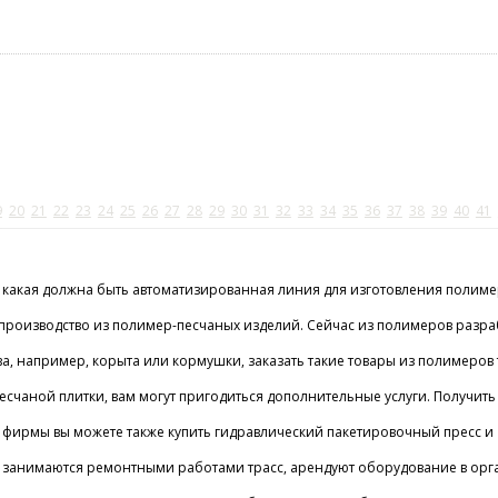
9
20
21
22
23
24
25
26
27
28
29
30
31
32
33
34
35
36
37
38
39
40
41
 какая должна быть автоматизированная линия для изготовления полиме
оё производство из полимер-песчаных изделий. Сейчас из полимеров разр
ва, например, корыта или кормушки, заказать такие товары из полимер
песчаной плитки, вам могут пригодиться дополнительные услуги. Получит
те фирмы вы можете также купить гидравлический пакетировочный пресс 
занимаются ремонтными работами трасс, арендуют оборудование в орган