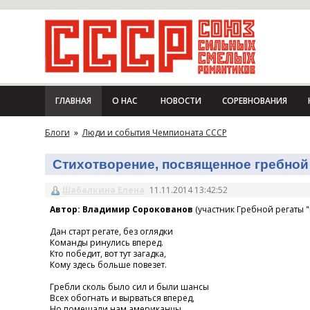
ГЛАВНАЯ
О НАС
НОВОСТИ
СОРЕВНОВАНИЯ
Блоги
»
Люди и события Чемпионата СССР
Стихотворение, посвященное гребной 
Шабалкина Елена
11.11.2014 13:42:52
Автор: Владимир Сорокованов
(участник Гребной регаты "
Дан старт регате, без оглядки
Команды ринулись вперед.
Кто победит, вот тут загадка,
Кому здесь больше повезет.
Гребли сколь было сил и были шансы
Всех обогнать и вырваться вперед,
Но помешали нам американцы,