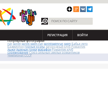
РЕГИСТРАЦИЯ
ВОЙТИ
Популярные фотографии
run
sprint
sprint-swim-run
sprintswimrun
swim
Бабье лето
Бадминтон
горные козлы
загородный клуб Романтик
лыжи
лыжные гонки
марафон
Романтик клуб
соревнование
Союз сильных смелых романтиков
Чемпионат СССР