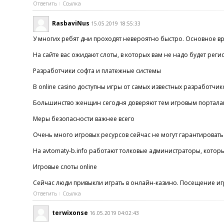
Ответить
Ссылка
RasbaviNus
15.05.2019 18:55:33
У многих ребят дни проходят невероятно быстро. Основное врем
На сайте вас ожидают слоты, в которых вам не надо будет реги
Разработчики софта и платежные системы
В online casino доступны игры от самых известных разработчи
Большинство женщин сегодня доверяют тем игровым порталам, 
Меры безопасности важнее всего
Очень много игровых ресурсов сейчас не могут гарантировать 
На avtomaty-b.info работают толковые администраторы, котор
Игровые слоты online
Сейчас люди привыкли играть в онлайн-казино. Посещение игр
Ответить
Ссылка
terwixonse
16.05.2019 04:02:43