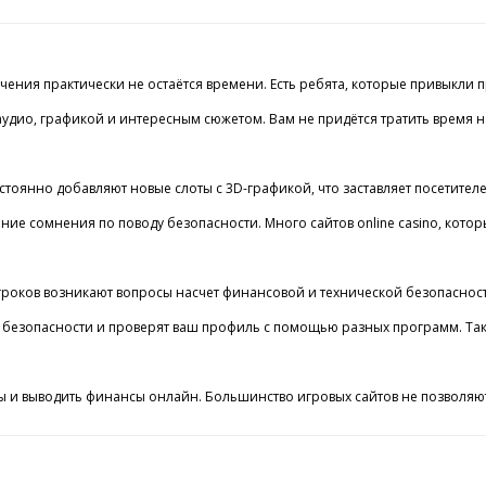
я практически не остаётся времени. Есть ребята, которые привыкли прово
дио, графикой и интересным сюжетом. Вам не придётся тратить время на и
 постоянно добавляют новые слоты с 3D-графикой, что заставляет посетит
 сомнения по поводу безопасности. Много сайтов online casino, которы
 игроков возникают вопросы насчет финансовой и технической безопаснос
тры безопасности и проверят ваш профиль с помощью разных программ. Т
 и выводить финансы онлайн. Большинство игровых сайтов не позволяют 