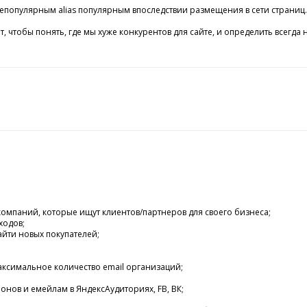
опулярным alias популярным впоследствии размещения в сети страниц. О
т, чтобы понять, где мы хуже конкурентов для сайте, и определить всег
омпаний, которые ищут клиентов/партнеров для своего бизнеса;
ходов;
йти новых покупателей;
аксимальное количество email организаций;
нов и емейлам в ЯндексАудиториях, FB, ВК;