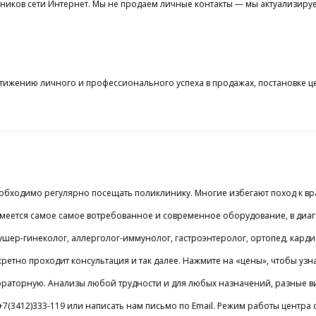
чников сети Интернет. Мы не продаем личные контакты — мы актуализиру
стижению личного и профессионального успеха в продажах, постановке ц
обходимо регулярно посещать поликлинику. Многие избегают поход к вра
имеется самое самое вотребованное и современное оборудование, в диаг
акушер-гинеколог, аллерголог-иммунолог, гастроэнтеролог, ортопед, кард
ретно проходит консультация и так далее. Нажмите на «цены», чтобы узн
ораторную. Анализы любой трудности и для любых назначений, разные ви
7(3412)333-119 или написать нам письмо по Email. Режим работы центра с