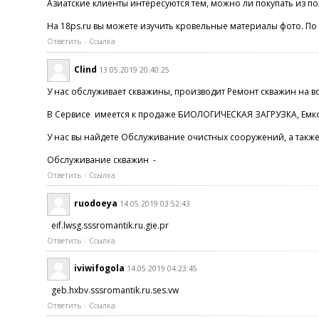
Азиатские клиенты интересуются тем, можно ли покупать из по
На 18ps.ru вы можете изучить кровельные материалы фото. По
Ответить
Ссылка
Clind
13.05.2019 20:40:25
У нас обслуживает скважины, производит Ремонт скважин на во
В Сервисе имеется к продаже БИОЛОГИЧЕСКАЯ ЗАГРУЗКА, Емк
У нас вы найдете Обслуживание очистных сооружений, а такж
Обслуживание скважин -
Ответить
Ссылка
ruodoeya
14.05.2019 03:52:43
eif.lwsg.sssromantik.ru.gie.pr
Ответить
Ссылка
iviwifogola
14.05.2019 04:23:45
geb.hxbv.sssromantik.ru.ses.vw
Ответить
Ссылка