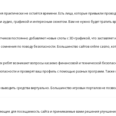
актически не остаётся времени. Есть лица, которые привыкли проводить д
и аудио, графикой и интересным сюжетом. Вам не нужно будет тратить вре
ботчиков постоянно добавляют новые слоты с 3D-графикой, что заставляет
мнения по поводу безопасности. Большинство сайтов online casino, кот
гих ребят возникают вопросы касаемо финансовой и технической безопасно
безопасности и проверят ваш профиль с помощью разных программ. Также
выводить средства виртуально. Большинство игровых порталов не позволяю
щие для посещаемость сайта и принимаемые вами решения улучшения. Пре