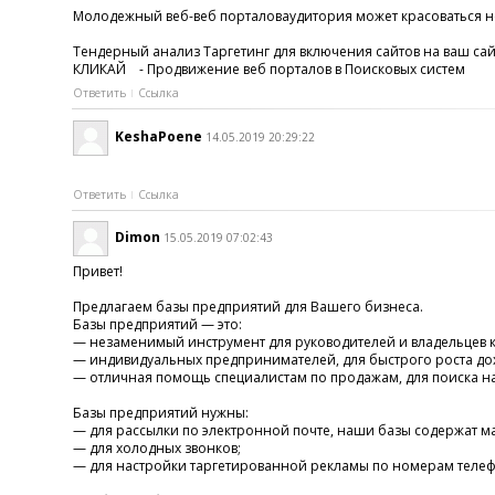
Молодежный веб-веб порталоваудитория может красоваться неп
Тендерный анализ Таргетинг для включения сайтов на ваш сай
КЛИКАЙ - Продвижение веб порталов в Поисковых систем
Ответить
Ссылка
KeshaPoene
14.05.2019 20:29:22
Ответить
Ссылка
Dimon
15.05.2019 07:02:43
Привет!
Предлагаем базы предприятий для Вашего бизнеса.
Базы предприятий — это:
— незаменимый инструмент для руководителей и владельцев к
— индивидуальных предпринимателей, для быстрого роста до
— отличная помощь специалистам по продажам, для поиска на
Базы предприятий нужны:
— для рассылки по электронной почте, наши базы содержат м
— для холодных звонков;
— для настройки таргетированной рекламы по номерам телефо