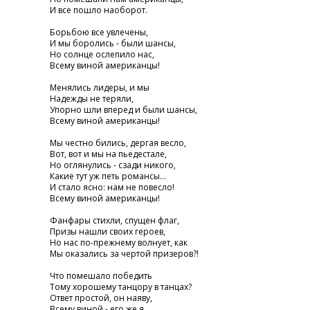
И все пошло наоборот.
Борьбою все увлечены,
И мы боролись - были шансы,
Но солнце ослепило нас,
Всему виной американцы!
Менялись лидеры, и мы
Надежды не теряли,
Упорно шли вперед и были шансы,
Всему виной американцы!
Мы честно бились, дергая весло,
Вот, вот и мы на пьедестале,
Но оглянулись - сзади никого,
Какие тут уж петь романсы...
И стало ясно: нам не повесло!
Всему виной американцы!
Фанфары стихли, спущен флаг,
Призы нашли своих героев,
Но нас по-прежнему волнует, как
Мы оказались за чертой призеров?!
Что помешало победить
Тому хорошему танцору в танцах?
Ответ простой, он наяву,
Всему виной - его же я....