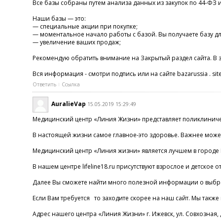
Все базы собраны путем анализа данных из закупок по 44-ФЗ 
Наши базы — это:
— специальные акции при покупке;
— моментальное начало работы с базой. Вы получаете базу дл
— увеличение ваших продаж;
Рекомендую обратить внимание на Закрытый раздел сайта. В з
Вся информация - смотри подпись или на сайте bazarussia . sit
Ответить
Ссылка
AuralieVap
15.05.2019 15:29:49
Медицинский центр «Линия Жизни» представляет поликлинически
В настоящей жизни самое главное-это здоровье. Важнее может
Медицинский центр «Линия жизни» является лучшем в городе 
В нашем центре lifeline18.ru присутствуют взрослое и детское
Далее Вы сможете найти много полезной информации о выбранн
Если Вам требуется то заходите скорее на наш сайт. Мы такж
Адрес нашего центра «Линия Жизни» г. Ижевск, ул. Совхозная,