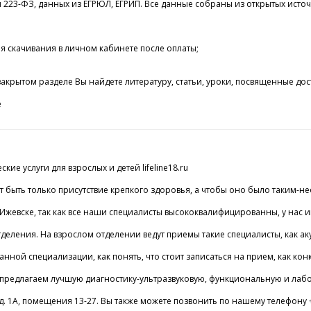
и 223-ФЗ, данных из ЕГРЮЛ, ЕГРИП. Все данные собраны из открытых исто
я скачивания в личном кабинете после оплаты;
акрытом разделе Вы найдете литературу, статьи, уроки, посвященные до
e
е услуги для взрослых и детей lifeline18.ru
 быть только присутствие крепкого здоровья, а чтобы оно было таким-не
Ижевске, так как все наши специалисты высококвалифицированны, у нас 
 отделения. На взрослом отделении ведут приемы такие специалисты, как 
ой специализации, как понять, что стоит записаться на прием, как конк
е предлагаем лучшую диагностику-ультразвуковую, функциональную и лаб
 д. 1А, помещения 13-27. Вы также можете позвонить по нашему телефону +