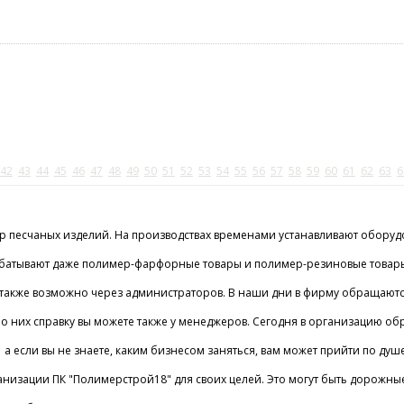
42
43
44
45
46
47
48
49
50
51
52
53
54
55
56
57
58
59
60
61
62
63
6
р песчаных изделий. На производствах временами устанавливают оборуд
абатывают даже полимер-фарфорные товары и полимер-резиновые товары. Н
ов также возможно через администраторов. В наши дни в фирму обращают
ь о них справку вы можете также у менеджеров. Сегодня в организацию о
и а если вы не знаете, каким бизнесом заняться, вам может прийти по 
изации ПК "Полимерстрой18" для своих целей. Это могут быть дорожные