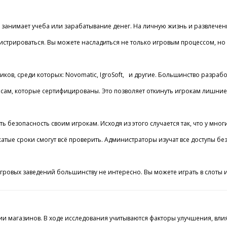
нимает учеба или зарабатывание денег. На личную жизнь и развлечения пр
гистрироваться. Вы можете насладиться не только игровым процессом, но 
чиков, среди которых: Novomatic, IgroSoft, и другие. Большинство разра
м, которые сертифицированы. Это позволяет откинуть игрокам лишние со
ь безопасность своим игрокам. Исходя из этого случается так, что у мно
жатые сроки смогут всё проверить. Администраторы изучат все доступы 
ровых заведений большинству не интересно. Вы можете играть в слоты и 
 магазинов. В ходе исследования учитываются факторы улучшения, влияю