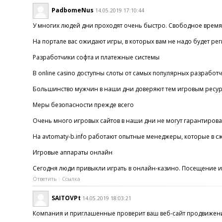
PadbomeNus
14.05.2019 17:10:44
У многих людей дни проходят очень быстро. Свободное время за
На портале вас ожидают игры, в которых вам не надо будет ре
Разработчики софта и платежные системы
В online casino доступны слоты от самых популярных разработ
Большинство мужчин в наши дни доверяют тем игровым ресурса
Меры безопасности прежде всего
Очень много игровых сайтов в наши дни не могут гарантироват
На avtomaty-b.info работают опытные менеджеры, которые в с
Игровые аппараты онлайн
Сегодня люди привыкли играть в онлайн-казино. Посещение иг
Ответить
Ссылка
SAITOVPt
14.05.2019 18:03:21
Компания и приглашенные проверит ваш веб-сайт продвижении