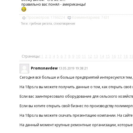
правильно вас понял - американцы!
Просмотров:
1766224
Комментариев:
7431
Теги:
гребная регата
,
стихотворение
Страницы:
1
2
3
4
5
6
7
8
9
10
11
12
13
14
15
16
17
18
1
Promsnavdew
13.05.2019 19:38:21
Сегодня всё больше и больше предприятий интересуются тем,
На 18ps.ru вы можете получить данные о том, как открыть св
Если вас заинтересовало оборудование для сельского хозяйст
Если вы хотите открыть свой бизнес по производству полимер
На 18ps.ru вы можете скачать презентацию компании. На сай
На данный момент крупные ремонтные организации, которые 