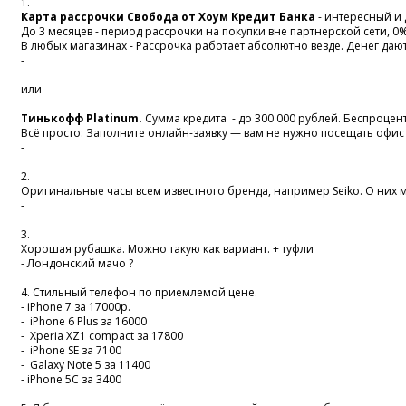
1.
Карта рассрочки Свобода от Хоум Кредит Банка
- интересный и
До 3 месяцев - период рассрочки на покупки вне партнерской сети, 0%
В любых магазинах - Рассрочка работает абсолютно везде. Денег дают 
-
или
Тинькофф Platinum.
Сумма кредита - до 300 000 рублей. Беспроцен
Всё просто: Заполните онлайн-заявку — вам не нужно посещать офиc 
-
2.
Оригинальные часы всем известного бренда, например Seiko. О них 
-
3.
Хорошая рубашка. Можно такую как вариант. + туфли
- Лондонский мачо ?
4. Стильный телефон по приемлемой цене.
- iPhone 7 за 17000р.
- iPhone 6 Plus за 16000
- Xperia XZ1 compact за 17800
- iPhone SE за 7100
- Galaxy Note 5 за 11400
- iPhone 5C за 3400