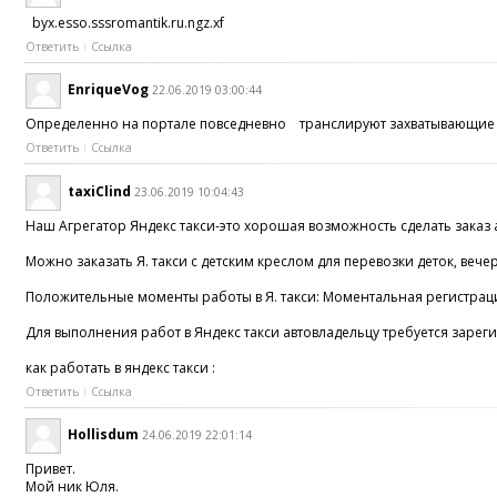
byx.esso.sssromantik.ru.ngz.xf
Ответить
Ссылка
EnriqueVog
22.06.2019 03:00:44
Определенно на портале повседневно транслируют захватывающие соб
Ответить
Ссылка
taxiClind
23.06.2019 10:04:43
Наш Агрегатор Яндекс такси-это хорошая возможность сделать заказ 
Можно заказать Я. такси с детским креслом для перевозки деток, веч
Положительные моменты работы в Я. такси: Моментальная регистраци
Для выполнения работ в Яндекс такси автовладельцу требуется зарег
как работать в яндекс такси :
Ответить
Ссылка
Hollisdum
24.06.2019 22:01:14
Привет.
Мой ник Юля.