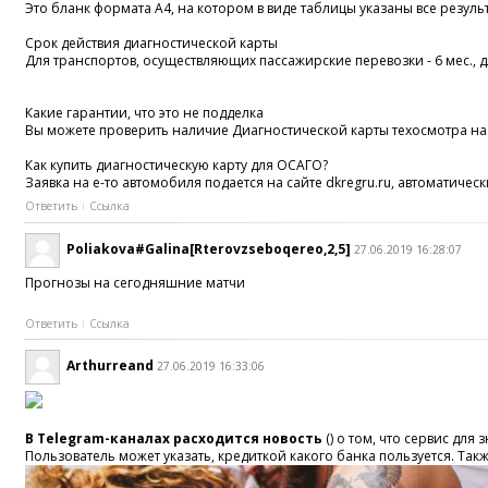
Это бланк формата А4, на котором в виде таблицы указаны все резуль
Срок действия диагностической карты
Для транспортов, осуществляющих пассажирские перевозки - 6 мес., для
Какие гарантии, что это не подделка
Вы можете проверить наличие Диагностической карты техосмотра на
Как купить диагностическую карту для ОСАГО?
Заявка на е-то автомобиля подается на сайте dkregru.ru, автоматич
Ответить
Ссылка
Poliakova#Galina[Rterovzseboqereo,2,5]
27.06.2019 16:28:07
Прогнозы на сегодняшние матчи
Ответить
Ссылка
Arthurreand
27.06.2019 16:33:06
В Telegram-каналах расходится новость
() о том, что сервис для
Пользователь может указать, кредиткой какого банка пользуется. Та