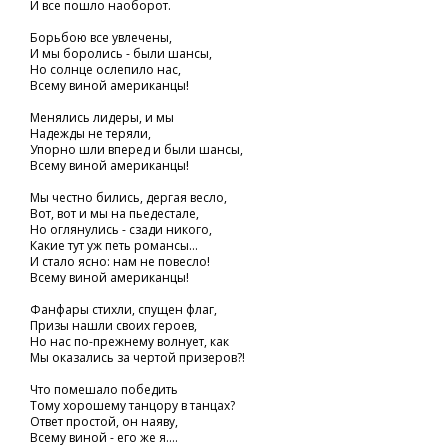
И все пошло наоборот.
Борьбою все увлечены,
И мы боролись - были шансы,
Но солнце ослепило нас,
Всему виной американцы!
Менялись лидеры, и мы
Надежды не теряли,
Упорно шли вперед и были шансы,
Всему виной американцы!
Мы честно бились, дергая весло,
Вот, вот и мы на пьедестале,
Но оглянулись - сзади никого,
Какие тут уж петь романсы...
И стало ясно: нам не повесло!
Всему виной американцы!
Фанфары стихли, спущен флаг,
Призы нашли своих героев,
Но нас по-прежнему волнует, как
Мы оказались за чертой призеров?!
Что помешало победить
Тому хорошему танцору в танцах?
Ответ простой, он наяву,
Всему виной - его же я....