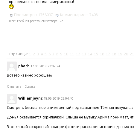
правильно вас понял - американцы!
Просмотров:
1758097
Комментариев:
7408
Теги:
гребная регата
,
стихотворение
Страницы:
1
2
3
4
5
6
7
8
9
10
11
12
13
14
15
16
17
18
19
20
21
phorb
17.06.2019 22:07:24
Вот это казино хорошее?
Ответить
Ссылка
Williamjoync
18.06.2019 05:04:40
Смотреть бесплатное аниме хентай под названием Тёмная покупать эт
Донья оказывается скрипачкой. Слыша ее музыку Арима понимает, что
Этот хентай созданный в жанре фэнтези расскажет историю давних вр