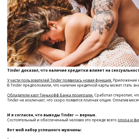
Tinder доказал, что наличие кредитки влияет на сексуальнос
У части пользователей Tinder появилась новая функция.
Приложение пр
В Tinder предположили, что наличие кредитной карты может стать зна
Обладатели карт Тинькофф Банка проиграли.
Сработал стереотип, чт
Tinder не исключает, что скоро появится платная опция. Оплатив мес
И я согласен, что выводы Tinder — верные.
Состоятельный и обеспеченный человек это прежде всего
опора и ф
Вот мой набор успешного мужчины: