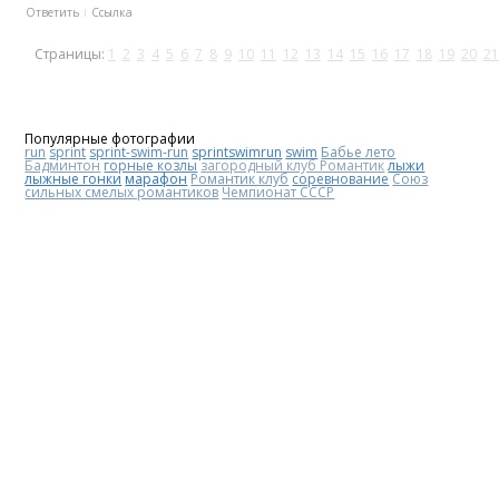
Ответить
Ссылка
Страницы:
1
2
3
4
5
6
7
8
9
10
11
12
13
14
15
16
17
18
19
20
21
Популярные фотографии
run
sprint
sprint-swim-run
sprintswimrun
swim
Бабье лето
Бадминтон
горные козлы
загородный клуб Романтик
лыжи
лыжные гонки
марафон
Романтик клуб
соревнование
Союз
сильных смелых романтиков
Чемпионат СССР