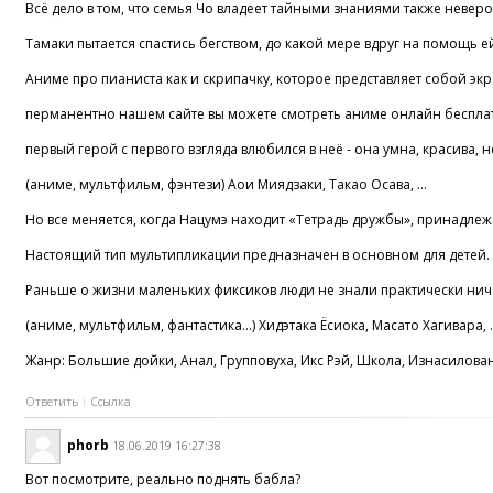
Всё дело в том, что семья Чо владеет тайными знаниями также невер
Тамаки пытается спастись бегством, до какой мере вдруг на помощь е
Аниме про пианиста как и скрипачку, которое представляет собой э
перманентно нашем сайте вы можете смотреть аниме онлайн бесплатно
первый герой с первого взгляда влюбился в неё - она умна, красива, 
(аниме, мультфильм, фэнтези) Аои Миядзаки, Такао Осава, ...
Но все меняется, когда Нацумэ находит «Тетрадь дружбы», принадлежа
Настоящий тип мультипликации предназначен в основном для детей.
Раньше о жизни маленьких фиксиков люди не знали практически ниче
(аниме, мультфильм, фантастика...) Хидэтака Ёсиока, Масато Хагивара, .
Жанр: Большие дойки, Анал, Групповуха, Икс Рэй, Школа, Изнасилова
Ответить
Ссылка
phorb
18.06.2019 16:27:38
Вот посмотрите, реально поднять бабла?