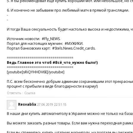
5. Я бы рекомендовал ещё купить хороший мот. или небольшое, но ст
6. И конечно не забываем про любимый матч в прямой трансляции.
-
-
И тогда Ваша сексуальность будет настолько высока и недостижима, ч
Источник новости:
#Fly_NEWS
.
Портал для настоящих мужчин:
#МУЖИКИ
.
Портал банковских карт:
#Stels
.News.Credit_cards.
================================
Ведь Главное это чтоб
#Всё_что_нужно
было!)
================================
[youtube]sRiQYHHDV6E[/youtube]
П.С. всем бесконечно добрым админам сохранившим этот прекрасны
процент с прибыли в виде благодарности в карму!)
Ответить
Ссылка
Resvablix
27.06.2019 22:51:15
В наши дни купить автомагнитолу в Украине можно не только на база
Вы можете заказать разные товары. Если вам нужна переходная рамка
Если вы стремитесь купить штатную магнитолу, на портале вы сможет