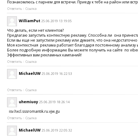
Познакомлюсь с парнем для встречи. Приеду к тебе на район или встр
Ответить
Ссылка
WilliamPut
25.06.2019 13:19:05
Что делать, если нет клиентов?
Предлагаю запустить контекстную рекламу. Способна ли она принест
Если вы еще не запустили рекламу или думаете, что она недостаточно
Моя контекстная реклама работает благодаря постоянному анализу 
Более подробную информацию Вы можете получить на сайте по viber +37
Эффективных вам рекламных кампаний!
Ответить
Ссылка
MichaelUW
25.06.2019 16:22:53
Ответить
Ссылка
uhemiuoy
25.06.2019 18:26:14
isv.hxcl.sssromantik.ru.vjw.gu
Ответить
Ссылка
MichaelUW
25.06.2019 22:05:32