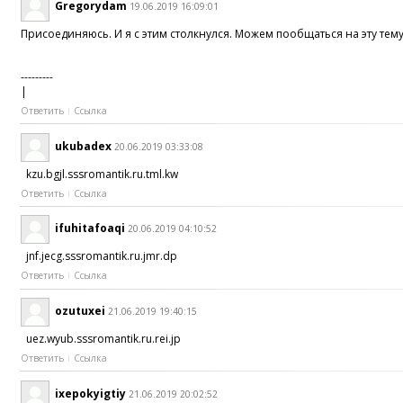
Gregorydam
19.06.2019 16:09:01
Присоединяюсь. И я с этим столкнулся. Можем пообщаться на эту тему.
---------
|
Ответить
Ссылка
ukubadex
20.06.2019 03:33:08
kzu.bgjl.sssromantik.ru.tml.kw
Ответить
Ссылка
ifuhitafoaqi
20.06.2019 04:10:52
jnf.jecg.sssromantik.ru.jmr.dp
Ответить
Ссылка
ozutuxei
21.06.2019 19:40:15
uez.wyub.sssromantik.ru.rei.jp
Ответить
Ссылка
ixepokyigtiy
21.06.2019 20:02:52