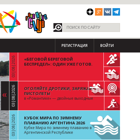
РЕГИСТРАЦИЯ
ВОЙТИ
03|08|2026
«БЕГОВОЙ БЕРЕГОВОЙ
БЕСПРЕДЕЛ»: ОДИН УЖЕ ГОТОВ.
ВОПРОС К ОСТАЛЬНЫМ 99
03|08|2026
ОГОЛЯЙТЕ ДРОТИКИ, ЗАРЯЖАЙТЕ
«
ПИСТОЛЕТЫ
в «Романтике» — двойные выходные
03|08|2026
КУБОК МИРА ПО ЗИМНЕМУ
ПЛАВАНИЮ АРГЕНТИНА 2026
Кубке Мира по зимнему плаванию в
Аргентинской Республике