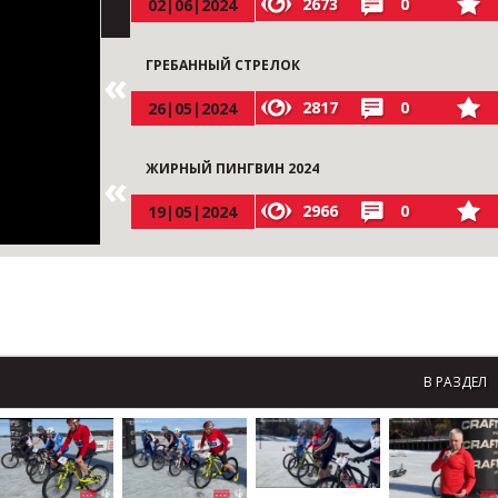
2673
0
02|06|2024
ГРЕБАННЫЙ СТРЕЛОК
2817
0
26|05|2024
ЖИРНЫЙ ПИНГВИН 2024
2966
0
19|05|2024
В РАЗДЕЛ