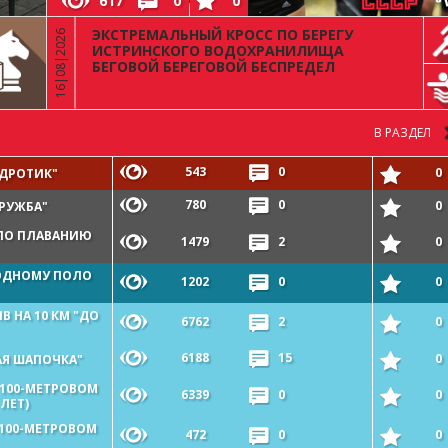
617
0
0
ЭКСТРЕМАЛЬНЫЙ КРОСС ПО БЕРЕГУ
16|08|2026
ИСТРИНСКОГО ВОДОХРАНИЛИЩА
БЕГОВОЙ БЕРЕГОВОЙ БЕСПРЕДЕЛ
В РАЗДЕЛ
543
0
0
 ДРОТИК"
780
0
0
РУЖБА"
 ПО ПЛАВАНИЮ
1479
2
0
ОДНОМУ ПОЛО
1202
0
0
 НА 10 КМ "ДО
6762
2
0
6188
15
0
АЯ ШАПОЧКА"
 100-МЕТРОВОМ
6339
0
0
ЛЕТ)
100-МЕТРОВОМ
472
0
0