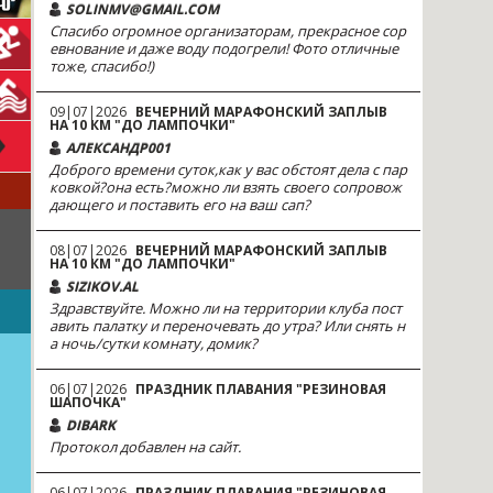
SOLINMV@GMAIL.COM
Спасибо огромное организаторам, прекрасное сор
евнование и даже воду подогрели! Фото отличные
тоже, спасибо!)
09|07|2026
ВЕЧЕРНИЙ МАРАФОНСКИЙ ЗАПЛЫВ
НА 10 КМ "ДО ЛАМПОЧКИ"
АЛЕКСАНДР001
Доброго времени суток,как у вас обстоят дела с пар
ковкой?она есть?можно ли взять своего сопровож
дающего и поставить его на ваш сап?
08|07|2026
ВЕЧЕРНИЙ МАРАФОНСКИЙ ЗАПЛЫВ
НА 10 КМ "ДО ЛАМПОЧКИ"
SIZIKOV.AL
Здравствуйте. Можно ли на территории клуба пост
авить палатку и переночевать до утра? Или снять н
а ночь/сутки комнату, домик?
06|07|2026
ПРАЗДНИК ПЛАВАНИЯ "РЕЗИНОВАЯ
ШАПОЧКА"
DIBARK
Протокол добавлен на сайт.
06|07|2026
ПРАЗДНИК ПЛАВАНИЯ "РЕЗИНОВАЯ