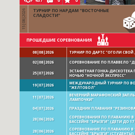
437
0
0
ТУРНИР ПО НАРДАМ "ВОСТОЧНЫЕ
15|08|2026
СЛАДОСТИ"
ПРОШЕДШИЕ СОРЕВНОВАНИЯ
08|08|2026
ТУРНИР ПО ДАРТС "ОГОЛИ СВОЙ
02|08|2026
СОРЕВНОВАНИЕ ПО ПЛАВВЕЛО "Д
ЭСТАФЕТНАЯ ГОНКА-ДИСКОТЕКА
25|07|2026
НОЧЬЮ "НОЧНОЙ ЭКСПРЕСС"
МЕЖДУНАРОДНЫЙ ТУРНИР ПО В
19|07|2026
"ЖЕЛТОБОЛ"
ВЕЧЕРНИЙ МАРАФОНСКИЙ ЗАПЛЫВ
11|07|2026
ЛАМПОЧКИ"
04|07|2026
ПРАЗДНИК ПЛАВАНИЯ "РЕЗИНОВ
СОРЕВНОВАНИЯ ПО ПЛАВАНИЮ В
28|06|2026
БАССЕЙНЕ "БРЫЗГИ" (ДЕТИ ДО 17 
СОРЕВНОВАНИЕ ПО ПЛАВАНИЮ В 
28|06|2026
БАССЕЙНЕ "БРЫЗГИ" (СТУДЕНТЫ)