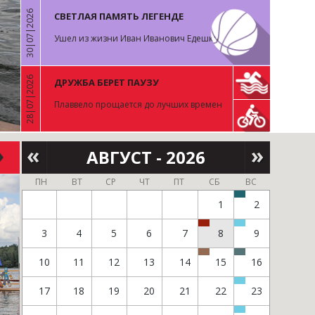
30|07|2026
СВЕТЛАЯ ПАМЯТЬ ЛЕГЕНДЕ
Ушел из жизни Иван Иванович Едешко
28|07|2026
ДРУЖБА БЕРЕТ ПАУЗУ
Плаввело прощается до лучших времен
АВГУСТ - 2026
ПН
ВТ
СР
ЧТ
ПТ
СБ
ВС
1
2
3
4
5
6
7
8
9
10
11
12
13
14
15
16
17
18
19
20
21
22
23