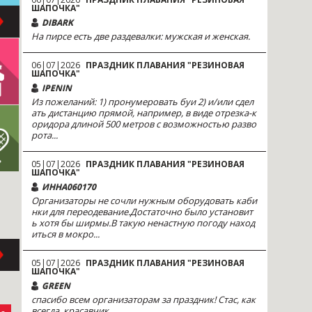
ШАПОЧКА"
DIBARK
На пирсе есть две раздевалки: мужская и женская.
06|07|2026
ПРАЗДНИК ПЛАВАНИЯ "РЕЗИНОВАЯ
ШАПОЧКА"
IPENIN
Из пожеланий: 1) пронумеровать буи 2) и/или сдел
ать дистанцию прямой, например, в виде отрезка-к
оридора длиной 500 метров с возможностью разво
рота...
05|07|2026
ПРАЗДНИК ПЛАВАНИЯ "РЕЗИНОВАЯ
ШАПОЧКА"
ИННА060170
Организаторы не сочли нужным оборудовать каби
нки для переодевание.Достаточно было установит
ь хотя бы ширмы.В такую ненастную погоду наход
иться в мокро...
05|07|2026
ПРАЗДНИК ПЛАВАНИЯ "РЕЗИНОВАЯ
ШАПОЧКА"
GREEN
спасибо всем организаторам за праздник! Стас, как
всегда, красавчик