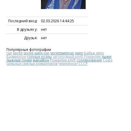
Последний вход:
02.03.2026 14:44:25
В друзьях у:
нет
Друзья:
нет
Популярные фотографии
run
sprint
sprint-swim-run
sprintswimrun
swim
Бабье лето
Бадминтон
горные козлы
загородный клуб Романтик
лыжи
лыжные гонки
марафон
Романтик клуб
соревнование
Союз
сильных смелых романтиков
Чемпионат СССР