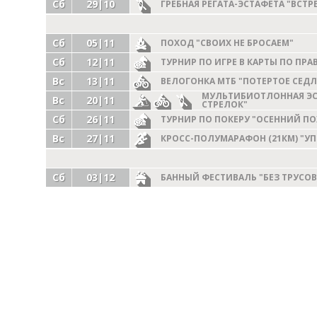
Сб
29|10
ГРЕБНАЯ РЕГАТА-ЭСТАФЕТА "ВСТР
Сб
05|11
ПОХОД "СВОИХ НЕ БРОСАЕМ"
Сб
12|11
ТУРНИР ПО ИГРЕ В КАРТЫ ПО ПР
Вс
13|11
ВЕЛОГОНКА МТБ "ПОТЕРТОЕ СЕДЛ
МУЛЬТИБИОТЛОННАЯ ЭС
Вс
20|11
СТРЕЛОК"
Сб
26|11
ТУРНИР ПО ПОКЕРУ "ОСЕННИЙ ПО
Вс
27|11
КРОСС-ПОЛУМАРАФОН (21КМ) "УП
Сб
03|12
БАННЫЙ ФЕСТИВАЛЬ "БЕЗ ТРУСОВ