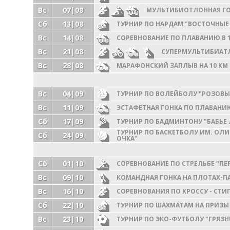
Вс
07|08
МУЛЬТИБИОТЛОННАЯ ГОН
Сб
13|08
ТУРНИР ПО НАРДАМ "ВОСТОЧНЫЕ
Вс
14|08
СОРЕВНОВАНИЕ ПО ПЛАВАНИЮ В 1
Вс
21|08
СУПЕРМУЛЬТИБИАТЛО
Вс
28|08
МАРАФОНСКИЙ ЗАПЛЫВ НА 10 КМ
Вс
04|09
ТУРНИР ПО ВОЛЕЙБОЛУ "РОЗОВЫ
Вс
11|09
ЭСТАФЕТНАЯ ГОНКА ПО ПЛАВАНИ
Сб
17|09
ТУРНИР ПО БАДМИНТОНУ "БАБЬЕ 
ТУРНИР ПО БАСКЕТБОЛУ ИМ. ОЛ
Сб
24|09
ОЧКА"
Сб
01|10
СОРЕВНОВАНИЕ ПО СТРЕЛЬБЕ "ПЕ
Вс
09|10
КОМАНДНАЯ ГОНКА НА ПЛОТАХ-П
Вс
16|10
СОРЕВНОВАНИЯ ПО КРОССУ - СТИ
Сб
22|10
ТУРНИР ПО ШАХМАТАМ НА ПРИЗЫ
Вс
23|10
ТУРНИР ПО ЭКО-ФУТБОЛУ "ГРЯЗН