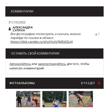
КОММЕНТАРИИ
31|10|2022
АЛЕКСАНДРА
СУПРУН
Все фотографии посмотреть и скачать можно
0
перейдя по ссылке в облако:
https://disk.yandex.ru/d/uhYuhQMEdIZujA
ОСТАВИТЬ СВОЙ КОММЕНТАРИИ
Авторизуйтесь
или
зарегистрируйтесь
для того, чтобы
написать комментарий.
ФОТОАЛЬБОМЫ
В РАЗДЕЛ