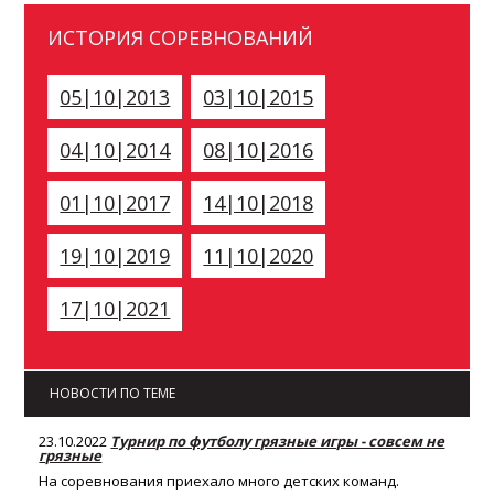
ИСТОРИЯ СОРЕВНОВАНИЙ
05|10|2013
03|10|2015
04|10|2014
08|10|2016
01|10|2017
14|10|2018
19|10|2019
11|10|2020
17|10|2021
НОВОСТИ ПО ТЕМЕ
23.10.2022
Турнир по футболу грязные игры - совсем не
грязные
На соревнования приехало много детских команд.