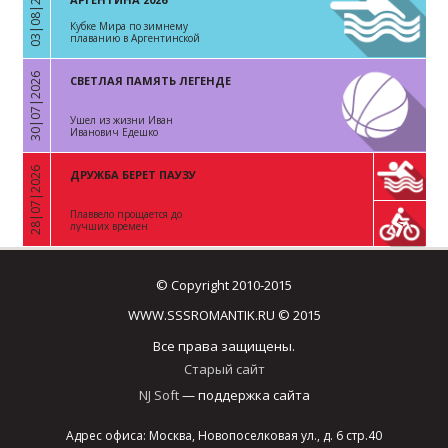
03|08|2026
«
Кубке Мира по зимнему
плаванию в Аргентинской
Республике
30|07|2026
СВЕТЛАЯ ПАМЯТЬ ЛЕГЕНДЕ
«
Ушел из жизни Иван
Иванович Едешко
28|07|2026
ДРУЖБА БЕРЕТ ПАУЗУ
«
Плаввело прощается до
лучших времен
© Copyright 2010-2015
WWW.SSSROMANTIK.RU © 2015
Все права защищены.
Старый сайт
NJ Soft
— поддержка сайта
Адрес офиса: Москва, Новопоселковая ул., д. 6 стр.40