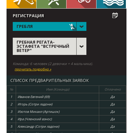
РЕГИСТРАЦИЯ
ГРЕБЛЯ
ГРЕБНАЯ РЕГАТА-
ЭСТАФЕТА "ВСТРЕЧНЫЙ
ВЕТЕР"
Команда: 6 человек (2 девочки + 4 мальчика).
прочитать подробно »
СПИСОК ПРЕДВАРИТЕЛЬНЫХ ЗАЯВОК
№
Имя (Команда)
Оплачено
1
Иванов Евгений (69)
Да
2
Игорь (Сотри ладони)
Да
3
Изотов Михаил (Артишок)
Да
4
Ира (Членский взнос)
Да
5
Александр (Сотри ладони)
Да