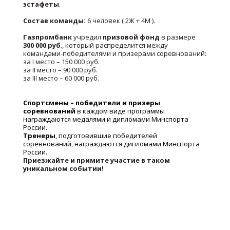
эстафеты
.
Состав команды:
6 человек ( 2Ж + 4М ).
Газпромбанк
учредил
призовой фонд
в размере
300 000 руб
., который распределится между
командами-победителями и призерами соревнований:
за I место – 150 000 руб.
за II место – 90 000 руб.
за III место – 60 000 руб.
Спортсмены – победители и призеры
соревнований
в каждом виде программы
награждаются медалями и дипломами Минспорта
России.
Тренеры
, подготовившие победителей
соревнований, награждаются дипломами Минспорта
России.
Приезжайте и примите участие в таком
уникальном событии!