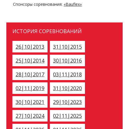
Спонсоры соревнования:
«Bauflex»
ИСТОРИЯ СОРЕВНОВАНИЙ
26|10|2013
31|10|2015
25|10|2014
30|10|2016
28|10|2017
03|11|2018
02|11|2019
31|10|2020
30|10|2021
29|10|2023
27|10|2024
02|11|2025