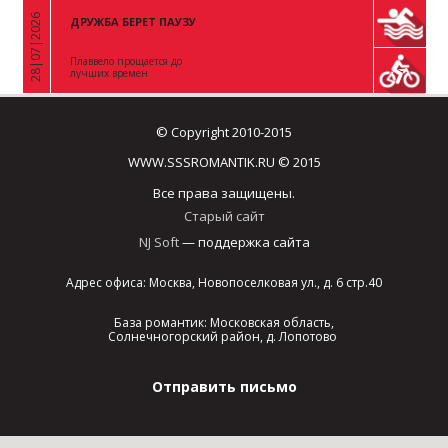
28|07|2026
ДРУЖБА БЕРЕТ ПАУЗУ
«
Плаввело прощается до
лучших времен
© Copyright 2010-2015
WWW.SSSROMANTIK.RU © 2015
Все права защищены.
Старый сайт
NJ Soft
— поддержка сайта
Адрес офиса: Москва, Новопоселковая ул., д. 6 стр.40
База романтик: Московская область,
Солнечногорский район, д. Лопотово
Отправить письмо