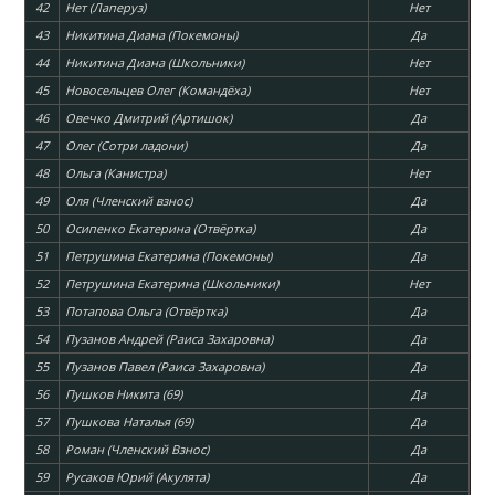
42
Нет (Лаперуз)
Нет
43
Никитина Диана (Покемоны)
Да
44
Никитина Диана (Школьники)
Нет
45
Новосельцев Олег (Командёха)
Нет
46
Овечко Дмитрий (Артишок)
Да
47
Олег (Сотри ладони)
Да
48
Ольга (Канистра)
Нет
49
Оля (Членский взнос)
Да
50
Осипенко Екатерина (Отвёртка)
Да
51
Петрушина Екатерина (Покемоны)
Да
52
Петрушина Екатерина (Школьники)
Нет
53
Потапова Ольга (Отвёртка)
Да
54
Пузанов Андрей (Раиса Захаровна)
Да
55
Пузанов Павел (Раиса Захаровна)
Да
56
Пушков Никита (69)
Да
57
Пушкова Наталья (69)
Да
58
Роман (Членский Взнос)
Да
59
Русаков Юрий (Акулята)
Да