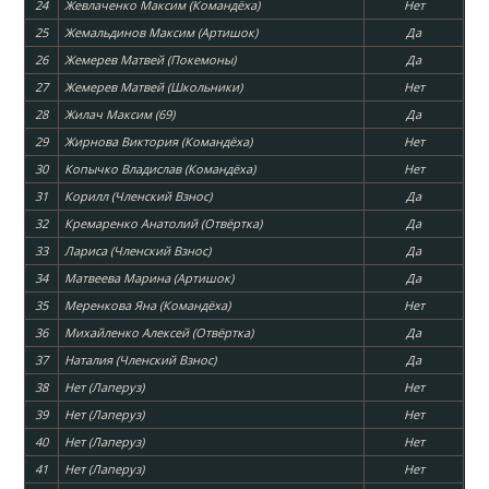
24
Жевлаченко Максим (Командёха)
Нет
25
Жемальдинов Максим (Артишок)
Да
26
Жемерев Матвей (Покемоны)
Да
27
Жемерев Матвей (Школьники)
Нет
28
Жилач Максим (69)
Да
29
Жирнова Виктория (Командёха)
Нет
30
Копычко Владислав (Командёха)
Нет
31
Корилл (Членский Взнос)
Да
32
Кремаренко Анатолий (Отвёртка)
Да
33
Лариса (Членский Взнос)
Да
34
Матвеева Марина (Артишок)
Да
35
Меренкова Яна (Командёха)
Нет
36
Михайленко Алексей (Отвёртка)
Да
37
Наталия (Членский Взнос)
Да
38
Нет (Лаперуз)
Нет
39
Нет (Лаперуз)
Нет
40
Нет (Лаперуз)
Нет
41
Нет (Лаперуз)
Нет