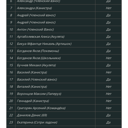
6
Александр (Членский взнос)
Да
7
Александра (Канистра)
Нет
8
Андрей (Членский взнос)
Да
9
Андрей (Членский взнос)
Да
10
Антон (Членский Взнос)
Да
11
Артаболевская Алиса (Акулята)
Да
12
Бикуа-Мфантце Никаэль (Артишок)
Да
13
Богданов Яков (Покемоны)
Да
14
Богданов Яков (Школьники)
Нет
15
Бучнев Михаил (Акулята)
Да
16
Василий (Канистра)
Нет
17
Василий (Членский взнос)
Да
18
Виталий (Канистра)
Нет
19
Воронцов Максим (Лаперуз)
Нет
20
Геннадий (Канистра)
Нет
21
Григорян Арсений (Командёха)
Нет
22
Данилов Денис (69)
Да
23
Екатерина (Сотри ладони)
Да