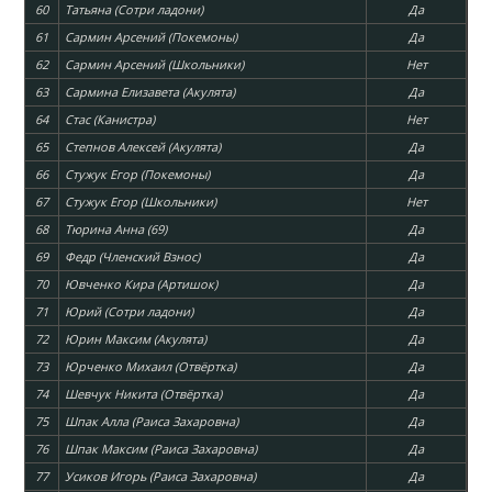
60
Татьяна (Сотри ладони)
Да
61
Сармин Арсений (Покемоны)
Да
62
Сармин Арсений (Школьники)
Нет
63
Сармина Елизавета (Акулята)
Да
64
Стас (Канистра)
Нет
65
Степнов Алексей (Акулята)
Да
66
Стужук Егор (Покемоны)
Да
67
Стужук Егор (Школьники)
Нет
68
Тюрина Анна (69)
Да
69
Федр (Членский Взнос)
Да
70
Ювченко Кира (Артишок)
Да
71
Юрий (Сотри ладони)
Да
72
Юрин Максим (Акулята)
Да
73
Юрченко Михаил (Отвёртка)
Да
74
Шевчук Никита (Отвёртка)
Да
75
Шпак Алла (Раиса Захаровна)
Да
76
Шпак Максим (Раиса Захаровна)
Да
77
Усиков Игорь (Раиса Захаровна)
Да