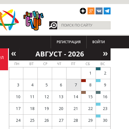
РЕГИСТРАЦИЯ
ВОЙТИ
АВГУСТ - 2026
ел
ПН
ВТ
СР
ЧТ
ПТ
СБ
ВС
1
2
3
4
5
6
7
8
9
10
11
12
13
14
15
16
17
18
19
20
21
22
23
24
25
26
27
28
29
30