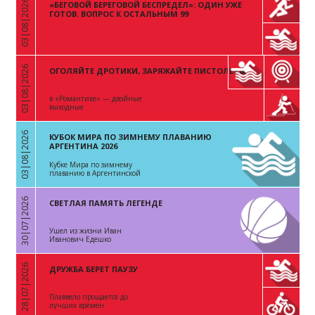
03|08|2026
«БЕГОВОЙ БЕРЕГОВОЙ БЕСПРЕДЕЛ»: ОДИН УЖЕ
«
ГОТОВ. ВОПРОС К ОСТАЛЬНЫМ 99
03|08|2026
ОГОЛЯЙТЕ ДРОТИКИ, ЗАРЯЖАЙТЕ ПИСТОЛЕТЫ
«
в «Романтике» — двойные
выходные
03|08|2026
КУБОК МИРА ПО ЗИМНЕМУ ПЛАВАНИЮ
«
АРГЕНТИНА 2026
Кубке Мира по зимнему
плаванию в Аргентинской
Республике
30|07|2026
СВЕТЛАЯ ПАМЯТЬ ЛЕГЕНДЕ
«
Ушел из жизни Иван
Иванович Едешко
28|07|2026
ДРУЖБА БЕРЕТ ПАУЗУ
«
Плаввело прощается до
лучших времен