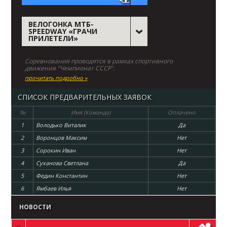
ВЕЛОГОНКА МТБ-
SPEEDWAY «ГРАЧИ
ПРИЛЕТЕЛИ»
Соревнования проводятся в рамках спортивного
движения "Чемпионат СССР".
прочитать подробно »
СПИСОК ПРЕДВАРИТЕЛЬНЫХ ЗАЯВОК
№
Имя (Команда)
Оплачено
1
Володько Виталик
Да
2
Воронцов Максим
Нет
3
Сорокин Иван
Нет
4
Суханова Светлана
Да
5
Федин Константин
Нет
6
Ямбаев Илья
Нет
НОВОСТИ