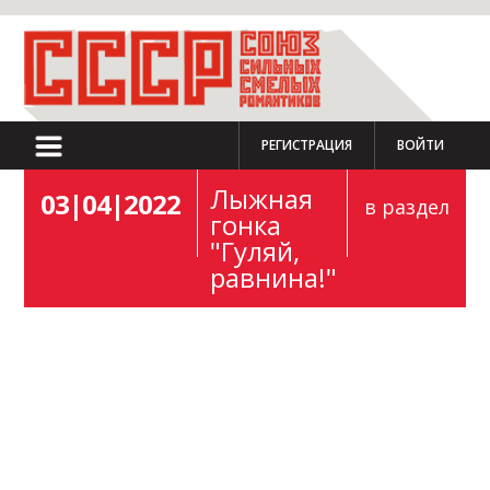
РЕГИСТРАЦИЯ
ВОЙТИ
Лыжная
03|04|2022
в раздел
гонка
"Гуляй,
равнина!"