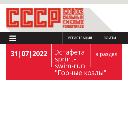
РЕГИСТРАЦИЯ
ВОЙТИ
Эстафета
31|07|2022
в раздел
sprint-
swim-run
"Горные козлы"