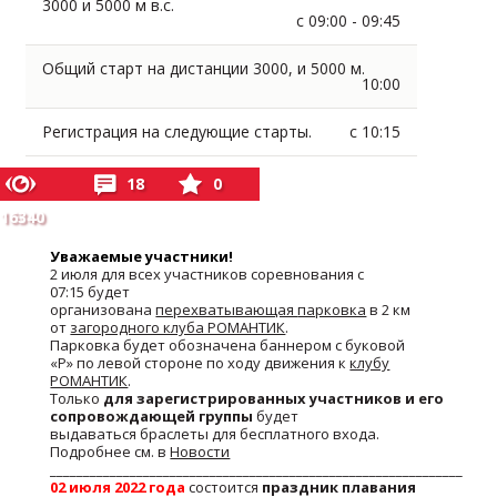
3000 и 5000 м в.с.
с 09:00 - 09:45
Общий старт на дистанции 3000, и 5000 м.
10:00
Регистрация на следующие старты.
с 10:15
18
0
16340
Уважаемые участники!
2 июля для всех участников соревнования с
07:15 будет
организована
перехватывающая
парковка
в 2 км
от
загородного клуба РОМАНТИК
.
Парковка будет обозначена баннером с буковой
«P» по левой стороне по ходу движения к
клубу
РОМАНТИК
.
Только
для зарегистрированных участников и его
сопровождающей группы
будет
выдаваться браслеты для бесплатного входа.
Подробнее см. в
Новости
______________________________________________________________
02 июля 2022 года
состоится
праздник плавания