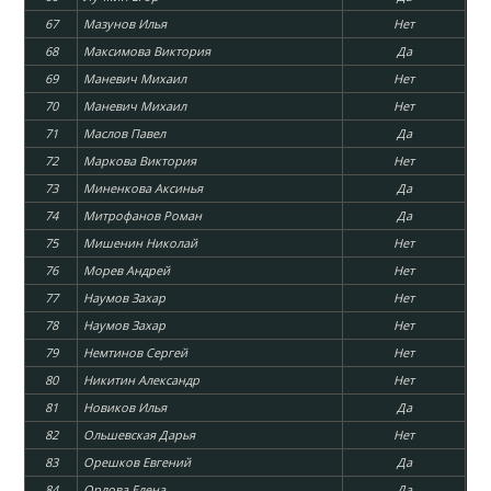
67
Мазунов Илья
Нет
68
Максимова Виктория
Да
69
Маневич Михаил
Нет
70
Маневич Михаил
Нет
71
Маслов Павел
Да
72
Маркова Виктория
Нет
73
Миненкова Аксинья
Да
74
Митрофанов Роман
Да
75
Мишенин Николай
Нет
76
Морев Андрей
Нет
77
Наумов Захар
Нет
78
Наумов Захар
Нет
79
Немтинов Сергей
Нет
80
Никитин Александр
Нет
81
Новиков Илья
Да
82
Ольшевская Дарья
Нет
83
Орешков Евгений
Да
84
Орлова Елена
Да