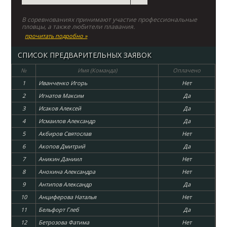
В соревнованиях принимают участие профессиональные
пловцы, а также любители плавания.
прочитать подробно »
СПИСОК ПРЕДВАРИТЕЛЬНЫХ ЗАЯВОК
№
Имя (Команда)
Оплачено
1
Иванченко Игорь
Нет
2
Игнатов Максим
Да
3
Исаков Алексей
Да
4
Исмаилов Александр
Да
5
Акбиров Святослав
Нет
6
Акопов Дмитрий
Да
7
Аникин Даниил
Нет
8
Анохина Александра
Нет
9
Антипов Александр
Да
10
Анциферова Наталья
Нет
11
Бельфорт Глеб
Да
12
Бетрозова Фатима
Нет