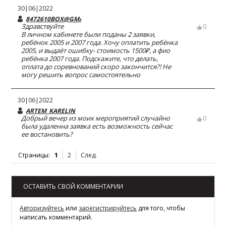
30|06|2022
8472610BOX@GMAIL.COM
Здравствуйте
0
В личном кабинете были поданы 2 заявки,
ребёнок 2005 и 2007 года. Хочу оплатить ребёнка
2005, и выдаёт ошибку- стоимость 1500₽, а фио
ребёнка 2007 года. Подскажите, что делать,
оплата до соревнований скоро закончится?! Не
могу решить вопрос самостоятельно
30|06|2022
ARTEM_KARELIN
Добрый вечер из моих мероприятий случайно
0
была удаленна заявка есть возможность сейчас
ее востановить?
Страницы:
1
2
След.
ОСТАВИТЬ СВОЙ КОММЕНТАРИИ
Авторизуйтесь
или
зарегистрируйтесь
для того, чтобы
написать комментарий.