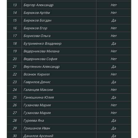
13
Бергер Александр
Нет
14
Бирюков Артём
Нет
15
Бирюков Богдан
Да
16
Бирюков Егор
Нет
17
Борисова Ольга
Нет
18
Бутрименко Владимир
Да
19
Ведерникова Милана
Нет
20
Ведерникова София
Нет
21
Вертянкин Александр
Да
22
Вознюк Кирилл
Нет
23
Гаврилов Денис
Да
24
Галанцев Максим
Нет
25
Ганюшкина Юлия
Да
26
Гузанова Мария
Нет
27
Гузанова Мария
Нет
28
Гуреева Яна
Да
29
Гришанов Иван
Да
30
Данилов Арсений
Да