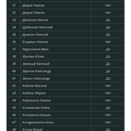
31
Дедов Рамиль
Нет
32
Дедов Рамиль
Нет
33
Денисов Никита
Да
34
Дубенков Николай
Да
35
Думкин Алексей
Да
36
Егармин Никита
Нет
37
Евдокимов Иван
Да
38
Жукова Юлия
Да
39
Зеленый Евгений
Да
40
Зернов Александр
Да
41
Зюкин Александр
Да
42
Кабаев Максим
Нет
43
Кибало Мария
Нет
44
Кирюхина Ульяна
Нет
45
Климакова Алена
Да
46
Коломина Ксения
Нет
47
Кондрашкина Анна
Нет
48
Котов Юрий
Да