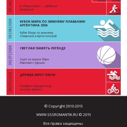
03|08|2026
«
в «Романтике» — двойные
выходные
03|08|2026
КУБОК МИРА ПО ЗИМНЕМУ ПЛАВАНИЮ
«
АРГЕНТИНА 2026
Кубке Мира по зимнему
плаванию в Аргентинской
Республике
30|07|2026
СВЕТЛАЯ ПАМЯТЬ ЛЕГЕНДЕ
«
Ушел из жизни Иван
Иванович Едешко
28|07|2026
ДРУЖБА БЕРЕТ ПАУЗУ
«
Плаввело прощается до
лучших времен
© Copyright 2010-2015
WWW.SSSROMANTIK.RU © 2015
Все права защищены.