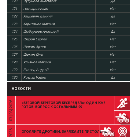
120
Чугунова Анастасия
Да
121
гончаров иван
Нет
122
Хацкевич Даниил
Да
123
Харитонов Максим
Нет
124
Шабаршов Анатолий
Да
125
Шаров Сергей
Нет
126
Шокин Артем
Нет
127
Шокин Олег
Нет
128
Ульянов Максим
Нет
129
Яковец Андрей
Нет
130
Rusnak Vadim
Да
НОВОСТИ
03|08|2026
«БЕГОВОЙ БЕРЕГОВОЙ БЕСПРЕДЕЛ»: ОДИН УЖЕ
«
ГОТОВ. ВОПРОС К ОСТАЛЬНЫМ 99
ОГОЛЯЙТЕ ДРОТИКИ, ЗАРЯЖАЙТЕ ПИСТОЛЕТЫ