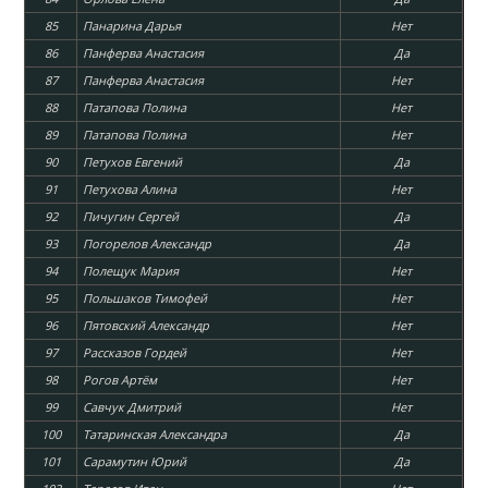
85
Панарина Дарья
Нет
86
Панферва Анастасия
Да
87
Панферва Анастасия
Нет
88
Патапова Полина
Нет
89
Патапова Полина
Нет
90
Петухов Евгений
Да
91
Петухова Алина
Нет
92
Пичугин Сергей
Да
93
Погорелов Александр
Да
94
Полещук Мария
Нет
95
Польшаков Тимофей
Нет
96
Пятовский Александр
Нет
97
Рассказов Гордей
Нет
98
Рогов Артём
Нет
99
Савчук Дмитрий
Нет
100
Татаринская Александра
Да
101
Сарамутин Юрий
Да