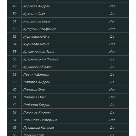
49
Корнеев Андрей
Нет
50
Кузякин Олег
Да
51
Куплинова Вера
Нет
52
Кутергин Владимир
Нет
53
Курнаева Алёна
Да
54
Курнаева Алёна
Нет
55
Кременецкая Анна
Нет
56
Кременецкий Феликс
Да
57
Круковский Илья
Да
58
Левчий Даниил
Да
59
Липатов Андрей
Да
60
Липатов Олег
Нет
61
Липатов Олег
Нет
62
Лобанов Богдан
Да
63
Логинов Кирилл
Да
64
Логинова Екатерина
Нет
65
Лукашова Наталья
Да
66
Лучкин Егор
Да