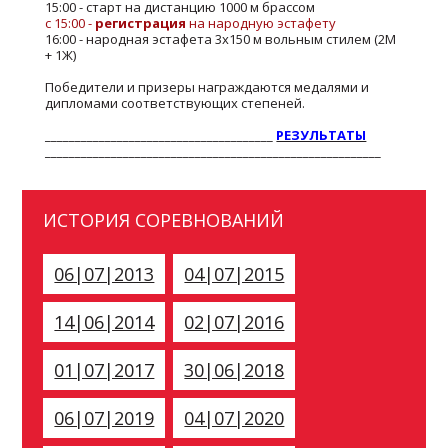
15:00 - старт на дистанцию 1000 м брассом
с 15:00 -
регистрация
на народную эстафету
16:00 - народная эстафета 3х150 м вольным стилем (2М
+ 1Ж)
Победители и призеры награждаются медалями и
дипломами соответствующих степеней.
______________________________________
РЕЗУЛЬТАТЫ
________________________________________________________
ИСТОРИЯ СОРЕВНОВАНИЙ
06|07|2013
04|07|2015
14|06|2014
02|07|2016
01|07|2017
30|06|2018
06|07|2019
04|07|2020