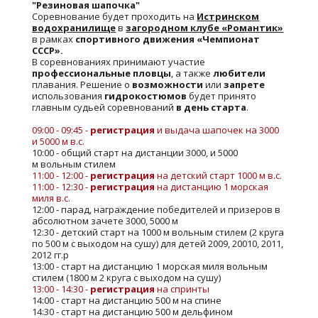
"Резиновая шапочка"
Соревнование будет проходить на
Истринском
водохранилище
в
загородном клубе «Романтик»
в рамках
спортивного движения «Чемпионат
СССР».
В соревнованиях принимают участие
профессиональные пловцы
, а также
любители
плавания. Решение о
возможности
или
запрете
использования
гидрокостюмов
будет принято
главным судьей соревнований
в день старта
.
09:00 - 09:45 -
регистрация
и выдача шапочек на 3000
и 5000 м в.с.
10:00 - общий старт на дистанции 3000, и 5000
м вольным стилем
11:00 - 12:00 -
регистрация
на детский старт 1000 м в.с.
11:00 - 12:30 -
регистрация
на дистанцию 1 морская
миля в.с.
12:00 - парад, награждение победителей и призеров в
абсолютном зачете 3000, 5000 м
12:30 - детский старт на 1000 м вольным стилем (2 круга
по 500 м с выходом на сушу) для детей 2009, 20010, 2011,
2012 гг.р
13:00 - старт на дистанцию 1 морская миля вольным
стилем (1800 м 2 круга с выходом на сушу)
13:00 - 14:30 -
регистрация
на спринты
14:00 - старт на дистанцию 500 м на спине
14:30 - старт на дистанцию 500 м дельфином