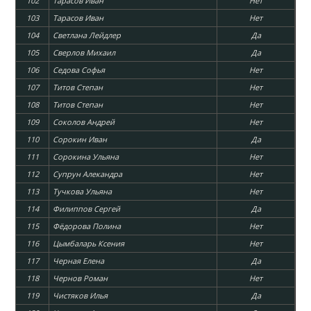
102
Тарасов Иван
Нет
103
Тарасов Иван
Нет
104
Светлана Лейдлер
Да
105
Сверлов Михаил
Да
106
Седова Софья
Нет
107
Титов Степан
Нет
108
Титов Степан
Нет
109
Соколов Андрей
Нет
110
Сорокин Иван
Да
111
Сорокина Ульяна
Нет
112
Супрун Алекандра
Нет
113
Тучкова Ульяна
Нет
114
Филиппов Сергей
Да
115
Фёдорова Полина
Нет
116
Цымбаларь Ксения
Нет
117
Черная Елена
Да
118
Чернов Роман
Нет
119
Чистяков Илья
Да