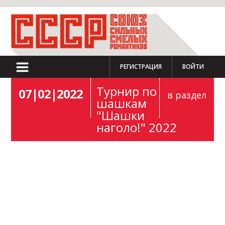
РЕГИСТРАЦИЯ
ВОЙТИ
Турнир по
07|02|2022
в раздел
шашкам
"Шашки
наголо!" 2022