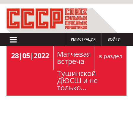
РЕГИСТРАЦИЯ
ВОЙТИ
Матчевая
28|05|2022
в раздел
встреча
Тушинской
ДЮСШ и не
только…