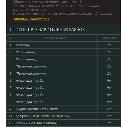
Общее количество человек в команде - 8.
Состав команды на поле (6 человек ) – пол и возраст
значения не имеет.
Максимальное количество для замен не более – 2 человек.
прочитать подробно »
СПИСОК ПРЕДВАРИТЕЛЬНЫХ ЗАЯВОК
№
Имя (Команда)
Оплачено
1
(Аватары)
Да
2
(Катя Гамова)
Да
3
(Катя Гамова)
Да
4
(Песчаные лыжники)
Да
5
(Песчаные лыжники)
Да
6
Алекандра (проба)
Нет
7
Алекандра (проба)
Нет
8
Алекандра (проба)
Нет
9
Алекандра (проба)
Нет
10
Гущин Никита (Катя Гамова)
Да
11
Градович Илья (Песчаные лыжники)
Да
12
Евгений Березин (Аватары)
Да