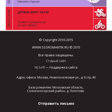
Иванович Едешко
28|07|2026
ДРУЖБА БЕРЕТ ПАУЗУ
«
Плаввело прощается до
лучших времен
© Copyright 2010-2015
WWW.SSSROMANTIK.RU © 2015
Все права защищены.
Старый сайт
NJ Soft
— поддержка сайта
Адрес офиса: Москва, Новопоселковая ул., д. 6 стр.40
База романтик: Московская область,
Солнечногорский район, д. Лопотово
Отправить письмо