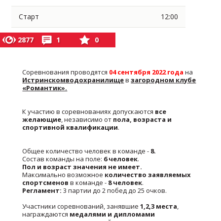
Старт
12:00
2877
1
0
Соревнования проводятся
04 сентября 2022 года
на
Истринскомводохранилище
в
загородном клубе
«Романтик».
К участию в соревнованиях допускаются
все
желающие
, независимо от
пола, возраста и
спортивной квалификации
.
Общее количество человек в команде -
8.
Состав команды на поле:
6 человек
.
Пол и возраст значения не имеет.
Максимально возможное
количество заявляемых
спортсменов
в команде -
8 человек
.
Регламент:
3 партии до 2 побед до 25 очков.
Участники соревнований, занявшие
1,2,3 места
,
награждаются
медалями и дипломами