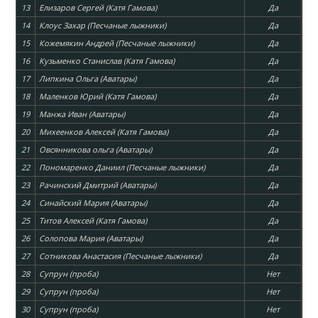
13
Елизаров Сергей (Катя Гамова)
Да
14
Клоус Захар (Песчаные лыжники)
Да
15
Кожемякин Андрей (Песчаные лыжники)
Да
16
Кузьменко Станислав (Катя Гамова)
Да
17
Липкина Ольга (Аватары)
Да
18
Маленков Юрий (Катя Гамова)
Да
19
Манжа Иван (Аватары)
Да
20
Михеенков Алексей (Катя Гамова)
Да
21
Овсянникова ольга (Аватары)
Да
22
Пономаренко Даниил (Песчаные лыжники)
Да
23
Рачинский Дмитрий (Аватары)
Да
24
Синайский Мария (Аватары)
Да
25
Титов Алексей (Катя Гамова)
Да
26
Солопова Мария (Аватары)
Да
27
Сотникова Анастасия (Песчаные лыжники)
Да
28
Супрун (проба)
Нет
29
Супрун (проба)
Нет
30
Супрун (проба)
Нет