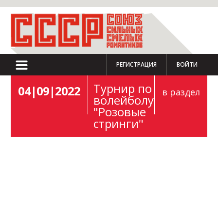
РЕГИСТРАЦИЯ
ВОЙТИ
Турнир по
04|09|2022
в раздел
волейболу
"Розовые
стринги"