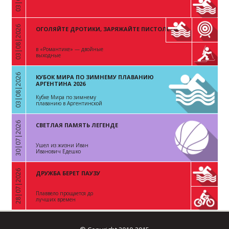
03|08|2026
ОГОЛЯЙТЕ ДРОТИКИ, ЗАРЯЖАЙТЕ ПИСТОЛЕТЫ
«
в «Романтике» — двойные
выходные
03|08|2026
КУБОК МИРА ПО ЗИМНЕМУ ПЛАВАНИЮ
«
АРГЕНТИНА 2026
Кубке Мира по зимнему
плаванию в Аргентинской
Республике
30|07|2026
СВЕТЛАЯ ПАМЯТЬ ЛЕГЕНДЕ
«
Ушел из жизни Иван
Иванович Едешко
28|07|2026
ДРУЖБА БЕРЕТ ПАУЗУ
«
Плаввело прощается до
лучших времен