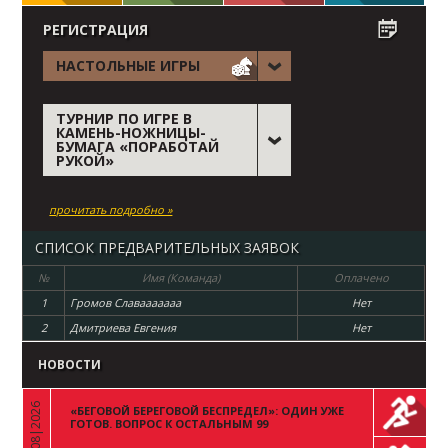
РЕГИСТРАЦИЯ
НАСТОЛЬНЫЕ ИГРЫ
ТУРНИР ПО ИГРЕ В
КАМЕНЬ-НОЖНИЦЫ-
БУМАГА «ПОРАБОТАЙ
РУКОЙ»
прочитать подробно »
СПИСОК ПРЕДВАРИТЕЛЬНЫХ ЗАЯВОК
№
Имя (Команда)
Оплачено
1
Громов Славааааааа
Нет
2
Дмитриева Евгения
Нет
НОВОСТИ
03|08|2026
«БЕГОВОЙ БЕРЕГОВОЙ БЕСПРЕДЕЛ»: ОДИН УЖЕ
«
ГОТОВ. ВОПРОС К ОСТАЛЬНЫМ 99