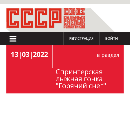
РЕГИСТРАЦИЯ
ВОЙТИ
13|03|2022
в раздел
Спринтерская
лыжная гонка
"Горячий снег"