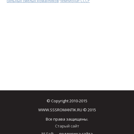
сильных смелых романтиков
Чемпионат СССР
© Copyright 2010-2015
WWW.SSSROMANTIK.RU © 2015
Все права защищены.
Старый сайт
NJ Soft
— поддержка сайта