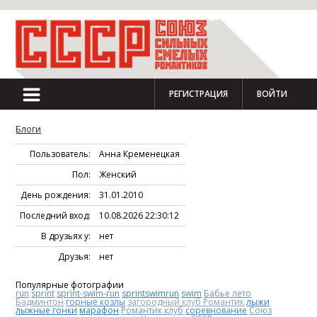
РЕГИСТРАЦИЯ
ВОЙТИ
Блоги
Пользователь:
Анна Кременецкая
Пол:
Женский
День рождения:
31.01.2010
Последний вход:
10.08.2026 22:30:12
В друзьях у:
нет
Друзья:
нет
Популярные фотографии
run
sprint
sprint-swim-run
sprintswimrun
swim
Бабье лето
Бадминтон
горные козлы
загородный клуб Романтик
лыжи
лыжные гонки
марафон
Романтик клуб
соревнование
Союз