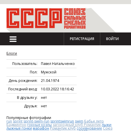
РЕГИСТРАЦИЯ
ВОЙТИ
Блоги
Пользователь:
Павел Натальченко
Пол:
Мужской
День рождения:
21.04.1974
Последний вход:
10.03.2022 18:16:42
В друзьях у:
нет
Друзья:
нет
Популярные фотографии
run
sprint
sprint-swim-run
sprintswimrun
swim
Бабье лето
Бадминтон
горные козлы
загородный клуб Романтик
лыжи
лыжные гонки
марафон
Романтик клуб
соревнование
Союз