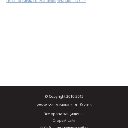
сильных смелых романтиков
Чемпионат СССР
© Copyright 2010-2015
WWW.SSSROMANTIK.RU © 2015
Все права защищены.
Старый сайт
NJ Soft
— поддержка сайта