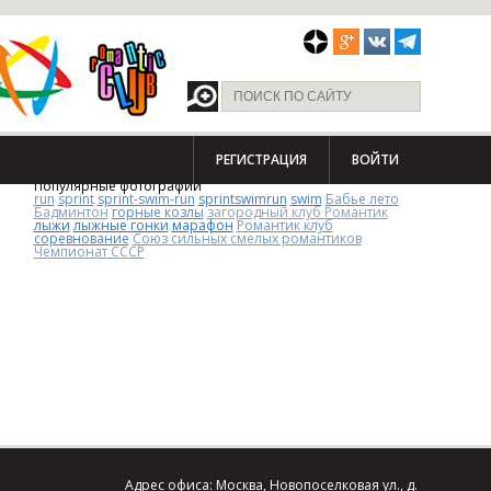
РЕГИСТРАЦИЯ
ВОЙТИ
Популярные фотографии
run
sprint
sprint-swim-run
sprintswimrun
swim
Бабье лето
Бадминтон
горные козлы
загородный клуб Романтик
лыжи
лыжные гонки
марафон
Романтик клуб
соревнование
Союз сильных смелых романтиков
Чемпионат СССР
Адрес офиса: Москва, Новопоселковая ул., д.