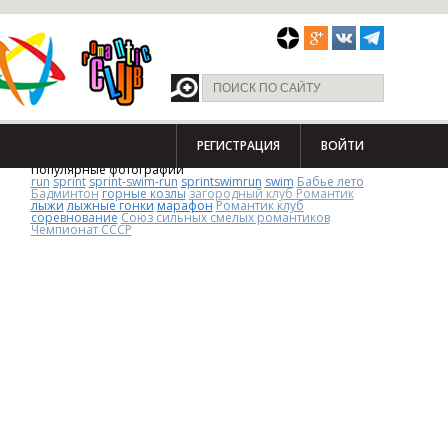
РЕГИСТРАЦИЯ
ВОЙТИ
Популярные фотографии
run
sprint
sprint-swim-run
sprintswimrun
swim
Бабье лето
Бадминтон
горные козлы
загородный клуб Романтик
лыжи
лыжные гонки
марафон
Романтик клуб
соревнование
Союз сильных смелых романтиков
Чемпионат СССР