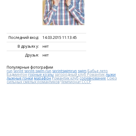
Последний вход:
14.03.2015 11:13:45
В друзьях у:
нет
Друзья:
нет
Популярные фотографии
run
sprint
sprint-swim-run
sprintswimrun
swim
Бабье лето
Бадминтон
горные козлы
загородный клуб Романтик
лыжи
лыжные гонки
марафон
Романтик клуб
соревнование
Союз
сильных смелых романтиков
Чемпионат СССР