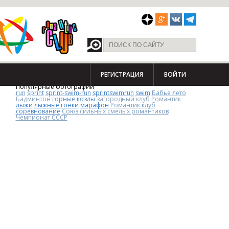
РЕГИСТРАЦИЯ
ВОЙТИ
Популярные фотографии
run
sprint
sprint-swim-run
sprintswimrun
swim
Бабье лето
Бадминтон
горные козлы
загородный клуб Романтик
лыжи
лыжные гонки
марафон
Романтик клуб
соревнование
Союз сильных смелых романтиков
Чемпионат СССР