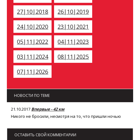
27|10|2018
26|10|2019
24|10|2020
23|10|2021
05|11|2022
04|11|2023
03|11|2024
08|11|2025
07|11|2026
НОВОСТИ ПО ТЕМЕ
21.10.2017
Впервые - 42 км
Никого не бросили, несмотря на то, что пришли ночью
ОСТАВИТЬ СВОЙ КОММЕНТАРИИ