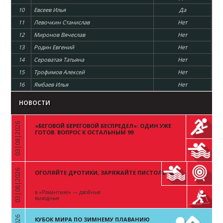
10
Евсеев Илья
Да
11
Левочкин Станислав
Нет
12
Миронов Вячеслав
Нет
13
Родин Евгений
Нет
14
Сероватая Татьяна
Нет
15
Трофимов Алексей
Нет
16
Ямбаев Илья
Нет
НОВОСТИ
03|08|2026
«БЕГОВОЙ БЕРЕГОВОЙ БЕСПРЕДЕЛ»: ОДИН УЖЕ
«
ГОТОВ. ВОПРОС К ОСТАЛЬНЫМ 99
03|08|2026
ОГОЛЯЙТЕ ДРОТИКИ, ЗАРЯЖАЙТЕ ПИСТОЛЕТЫ
«
в «Романтике» — двойные
выходные
КУБОК МИРА ПО ЗИМНЕМУ ПЛАВАНИЮ