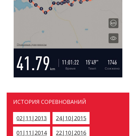
ИСТОРИЯ СОРЕВНОВАНИЙ
02|11|2013
24|10|2015
01|11|2014
22|10|2016