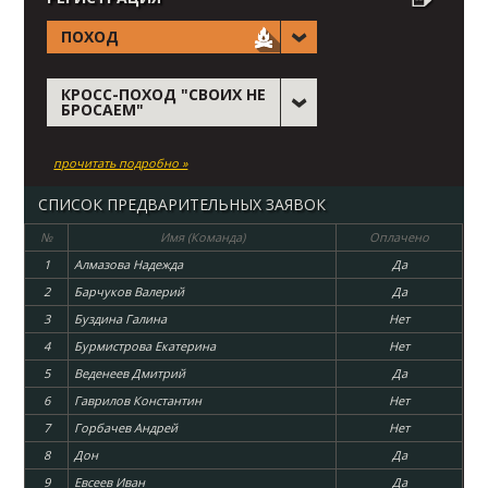
ПОХОД
КРОСС-ПОХОД "СВОИХ НЕ
БРОСАЕМ"
прочитать подробно »
СПИСОК ПРЕДВАРИТЕЛЬНЫХ ЗАЯВОК
№
Имя (Команда)
Оплачено
1
Алмазова Надежда
Да
2
Барчуков Валерий
Да
3
Буздина Галина
Нет
4
Бурмистрова Екатерина
Нет
5
Веденеев Дмитрий
Да
6
Гаврилов Константин
Нет
7
Горбачев Андрей
Нет
8
Дон
Да
9
Евсеев Иван
Да