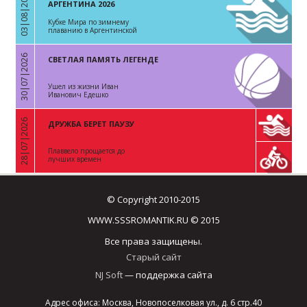
03|08|2026
«
АРГЕНТИНА 2026
Кубке Мира по зимнему
плаванию в Аргентинской
Республике
30|07|2026
СВЕТЛАЯ ПАМЯТЬ ЛЕГЕНДЕ
«
Ушел из жизни Иван
Иванович Едешко
28|07|2026
ДРУЖБА БЕРЕТ ПАУЗУ
«
Плаввело прощается до
лучших времен
© Copyright 2010-2015
WWW.SSSROMANTIK.RU © 2015
Все права защищены.
Старый сайт
NJ Soft
— поддержка сайта
Адрес офиса: Москва, Новопоселковая ул., д. 6 стр.40