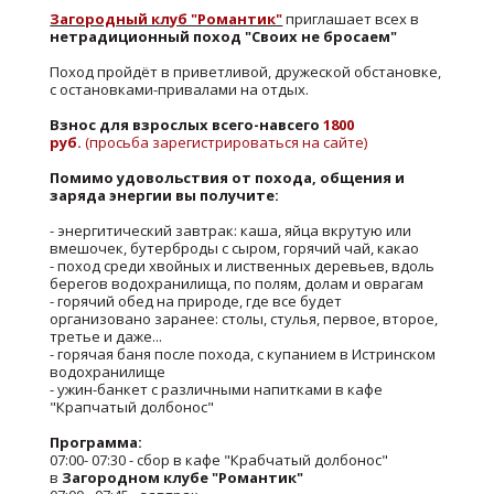
Загородный клуб "Романтик"
приглашает всех в
нетрадиционный поход "Своих не бросаем"
Поход пройдёт в приветливой, дружеской обстановке,
с остановками-привалами на отдых.
Взнос для взрослых всего-навсего
1800
руб.
(просьба зарегистрироваться на сайте)
Помимо удовольствия от похода, общения и
заряда энергии вы получите:
- энергитический завтрак: каша, яйца вкрутую или
вмешочек, бутерброды с сыром, горячий чай, какао
- поход среди хвойных и лиственных деревьев, вдоль
берегов водохранилища, по полям, долам и оврагам
- горячий обед на природе, где все будет
организовано заранее: столы, стулья, первое, второе,
третье и даже...
- горячая баня после похода, с купанием в Истринском
водохранилище
- ужин-банкет с различными напитками в кафе
"Крапчатый долбонос"
Программа:
07:00- 07:30 - сбор в кафе "Крабчатый долбонос"
в
Загородном клубе "Романтик"