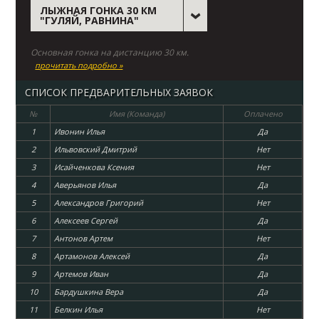
ЛЫЖНАЯ ГОНКА 30 КМ
"ГУЛЯЙ, РАВНИНА"
Основная гонка на дистанцию 30 км.
прочитать подробно »
СПИСОК ПРЕДВАРИТЕЛЬНЫХ ЗАЯВОК
№
Имя (Команда)
Оплачено
1
Ивонин Илья
Да
2
Ильвовский Дмитрий
Нет
3
Исайченкова Ксения
Нет
4
Аверьянов Илья
Да
5
Александров Григорий
Нет
6
Алексеев Сергей
Да
7
Антонов Артем
Нет
8
Артамонов Алексей
Да
9
Артемов Иван
Да
10
Бардушкина Вера
Да
11
Белкин Илья
Нет