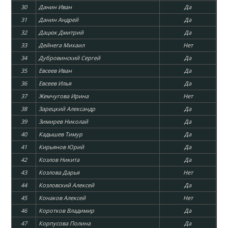
30
Данин Иван
Да
31
Данин Андрей
Да
32
Дацюк Дмитрий
Да
33
Дейнега Михаил
Нет
34
Дубровинский Сергей
Да
35
Евсеев Иван
Да
36
Евсеев Илья
Да
37
Жемчугова Ирина
Нет
38
Зарецкий Александр
Да
39
Зимирев Николай
Да
40
Кадышев Тимур
Да
41
Кирьянов Юрий
Да
42
Козлов Никита
Да
43
Козлова Дарья
Нет
44
Козловский Алексей
Да
45
Конаков Алексей
Нет
46
Коротков Владимир
Да
47
Корпусова Полина
Да