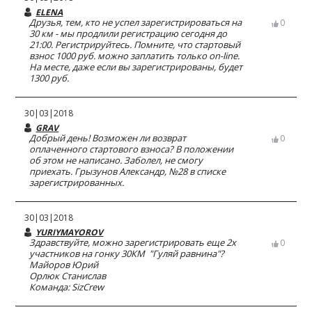
ELENA
Друзья, тем, кто не успел зарегистрироваться на
0
30 км - мы продлили регистрацию сегодня до
21:00. Регистрируйтесь. Помните, что стартовый
взнос 1000 руб. можно заплатить только on-line.
На месте, даже если вы зарегистрированы, будет
1300 руб.
30|03|2018
GRAV
Добрый день! Возможен ли возврат
0
оплаченного стартового взноса? В положении
об этом не написано. Заболел, не смогу
приехать. Грызунов Александр, №28 в списке
зарегистрированных.
30|03|2018
YURIYMAYOROV
Здравствуйте, можно зарегистрировать еще 2х
0
участников на гонку 30КМ "Гуляй равнина"?
Майоров Юрий
Орлюк Станислав
Команда: SizCrew