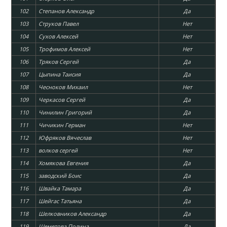
102
Степанов Александр
Да
103
Струков Павел
Нет
104
Сухов Алексей
Нет
105
Трофимов Алексей
Нет
106
Тряков Сергей
Да
107
Цыпина Таисия
Да
108
Чесноков Михаил
Нет
109
Черкасов Сергей
Да
110
Чинилин Григорий
Да
111
Чичикин Герман
Нет
112
Юфряков Вячеслав
Нет
113
волков сергей
Нет
114
Хомякова Евгения
Да
115
заводский Боис
Да
116
Швайка Тамара
Да
117
Шейгас Татьяна
Да
118
Шелковников Александр
Да
119
Шеметова Полина
Да