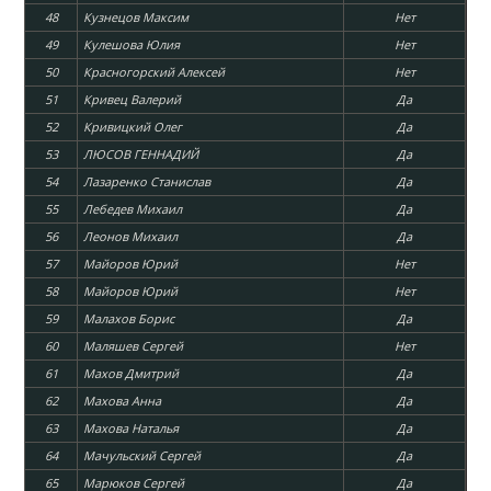
48
Кузнецов Максим
Нет
49
Кулешова Юлия
Нет
50
Красногорский Алексей
Нет
51
Кривец Валерий
Да
52
Кривицкий Олег
Да
53
ЛЮСОВ ГЕННАДИЙ
Да
54
Лазаренко Станислав
Да
55
Лебедев Михаил
Да
56
Леонов Михаил
Да
57
Майоров Юрий
Нет
58
Майоров Юрий
Нет
59
Малахов Борис
Да
60
Маляшев Сергей
Нет
61
Махов Дмитрий
Да
62
Махова Анна
Да
63
Махова Наталья
Да
64
Мачульский Сергей
Да
65
Марюков Сергей
Да