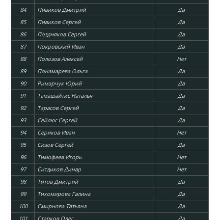
84
Пивиков Дмитрий
Да
85
Пивиков Сергей
Да
86
Поздняков Сергей
Да
87
Покровский Иван
Да
88
Полозов Алексей
Нет
89
Понамарева Ольга
Да
90
Римарчук Юрий
Да
91
Тамашайтис Наталья
Да
92
Тарасов Сергей
Да
93
Сейлюс Сергей
Да
94
Сериков Иван
Нет
95
Сизов Сергей
Да
96
Тимофеев Игорь
Нет
97
Ситдиков Динар
Нет
98
Титов Дмитрий
Да
99
Тихомирова Галина
Да
100
Смирнова Татьяна
Да
101
Старков Олег
Да