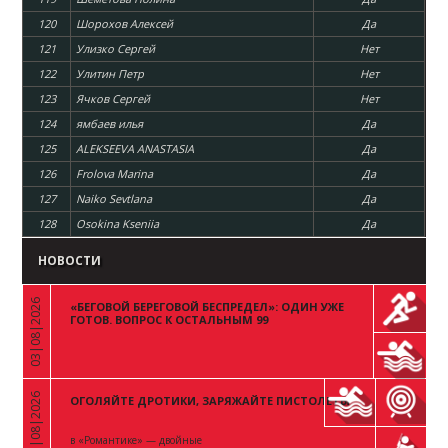
120
Шорохов Алексей
Да
121
Улизко Сергей
Нет
122
Улитин Петр
Нет
123
Ячков Сергей
Нет
124
ямбаев илья
Да
125
ALEKSEEVA ANASTASIA
Да
126
Frolova Marina
Да
127
Naiko Sevtlana
Да
128
Osokina Kseniia
Да
НОВОСТИ
03|08|2026
«БЕГОВОЙ БЕРЕГОВОЙ БЕСПРЕДЕЛ»: ОДИН УЖЕ
«
ГОТОВ. ВОПРОС К ОСТАЛЬНЫМ 99
03|08|2026
ОГОЛЯЙТЕ ДРОТИКИ, ЗАРЯЖАЙТЕ ПИСТОЛЕТЫ
«
в «Романтике» — двойные