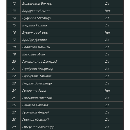
12
Большаков Виктор
Да
13
Бордуков Никита
Нет
14
Будкин Александр
Да
15
Буздина Галина
Да
16
Буренков Игорь
Нет
17
Бройде Даниил
Да
18
Валишин Жамиль
Да
19
Васильев Илья
Да
20
Галактионов Дмитрий
Да
21
Гарбузов Владимир
Да
22
Гарбузова Татьяна
Да
23
Гладких Александр
Да
24
Головина Анна
Нет
25
Гончаров Николай
Да
26
Гоняева Наталья
Да
27
Гурленов Андрей
Да
28
Громов Николай
Да
29
Грызунов Александр
Да