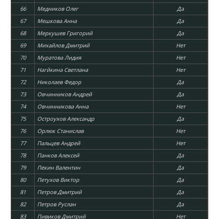
66
Медников Олег
Да
67
Мешкова Анна
Да
68
Меркушев Григорий
Да
69
Михайлов Дмитрий
Нет
70
Муратова Лидия
Нет
71
Нагйкина Светлана
Нет
72
Николаев Федор
Да
73
Овчинников Андрей
Да
74
Овчинникова Анна
Нет
75
Остроухов Александр
Да
76
Орлюк Станислав
Нет
77
Пальцев Андрей
Нет
78
Панков Алексей
Да
79
Пекин Валентин
Да
80
Петухов Виктор
Да
81
Петров Дмитрий
Да
82
Петров Руслан
Да
83
Пивиков Дмитрий
Нет