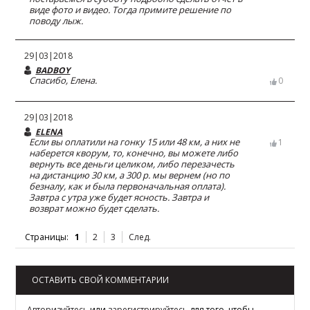
виде фото и видео. Тогда примите решение по
поводу лыж.
29|03|2018
BADBOY
Спасибо, Елена.
0
29|03|2018
ELENA
Если вы оплатили на гонку 15 или 48 км, а них не
1
наберется кворум, то, конечно, вы можете либо
вернуть все деньги целиком, либо перезачесть
на дистанцию 30 км, а 300 р. мы вернем (но по
безналу, как и была первоначальная оплата).
Завтра с утра уже будет ясность. Завтра и
возврат можно будет сделать.
Страницы:
1
2
3
След.
ОСТАВИТЬ СВОЙ КОММЕНТАРИИ
Авторизуйтесь
или
зарегистрируйтесь
для того, чтобы