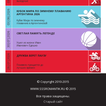
выходные
03|08|2026
КУБОК МИРА ПО ЗИМНЕМУ ПЛАВАНИЮ
«
АРГЕНТИНА 2026
Кубке Мира по зимнему
плаванию в Аргентинской
Республике
30|07|2026
СВЕТЛАЯ ПАМЯТЬ ЛЕГЕНДЕ
«
Ушел из жизни Иван
Иванович Едешко
28|07|2026
ДРУЖБА БЕРЕТ ПАУЗУ
«
Плаввело прощается до
лучших времен
© Copyright 2010-2015
WWW.SSSROMANTIK.RU © 2015
Все права защищены.
Старый сайт