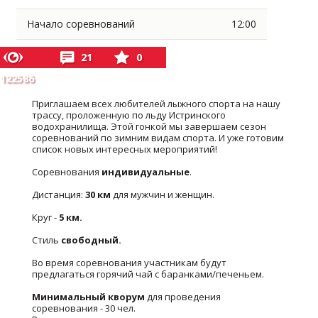
Начало соревнований
12:00
21
0
122586
Приглашаем всех любителей лыжного спорта на нашу
трассу, проложенную по льду Истринского
водохранилища. Этой гонкой мы завершаем сезон
соревнований по зимним видам спорта. И уже готовим
список новых интересных мероприятий!
Соревнования
индивидуальные
.
Дистанция:
30 км
для мужчин и женщин.
Круг -
5 км.
Стиль
свободный.
Во время соревнования участникам будут
предлагаться горячий чай c баранками/печеньем.
Минимальный кворум
для проведения
соревнования - 30 чел.