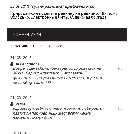
25.03.2018
"Гуляй равнина" приближается
Природа может сделать равнину не равниной. Виталий
Володько. Электронные чипы. Судейская бригада.
КОММЕНТАРИИ
Страницы:
1
2
3
След.
31|03|2018
ALEX5804773
Добрый день! Хотел бы зарегистрироваться на
0
30 км , Баркар Александр Николаевич Б
дозвониться на указанный номер не могу, стоит
ли вообще ехать ???
31|03|2018
VOVA
Здравствуйте! Участников прилично набирается.
0
Хватит ли парковочных мест всем? Какие
варианты могут быть?
30|03|2018