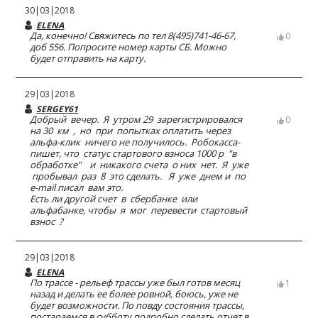
30|03|2018
ELENA
Да, конечно! Свяжитесь по тел 8(495)741-46-67,
0
доб 556. Попросите номер карты СБ. Можно
будет отправить на карту.
29|03|2018
SERGEY61
Добрый вечер. Я утром 29 зарегистрировался
0
на 30 км , но при попытках оплатить через
альфа-клик ничего не получилось. Робокасса-
пишет, что статус стартового взноса 1000 р "в
обработке" и никакого счета о них нет. Я уже
пробывал раз 8 это сделать. Я уже днем и по
e-mail писал вам это.
Есть ли другой счет в сбербанке или
альфабанке, чтобы я мог перевести стартовый
взнос ?
29|03|2018
ELENA
По трассе - рельеф трассы уже был готов месяц
1
назад и делать ее более ровной, боюсь, уже не
будет возможности. По повду состояния трассы,
постараемся в субботу подробно сделать отчет в