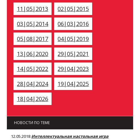
11|05|2013
02|05|2015
03|05|2014
06|03|2016
05|08|2017
04|05|2019
13|06|2020
29|05|2021
14|05|2022
29|04|2023
28|04|2024
19|04|2025
18|04|2026
НОВОСТИ ПО ТЕМЕ
12.05.2018
Интеллектуальная настольная игра