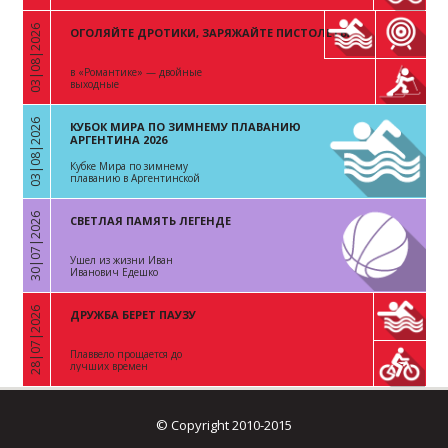
03|08|2026
ОГОЛЯЙТЕ ДРОТИКИ, ЗАРЯЖАЙТЕ ПИСТОЛЕТЫ
«
в «Романтике» — двойные
выходные
03|08|2026
КУБОК МИРА ПО ЗИМНЕМУ ПЛАВАНИЮ
«
АРГЕНТИНА 2026
Кубке Мира по зимнему
плаванию в Аргентинской
Республике
30|07|2026
СВЕТЛАЯ ПАМЯТЬ ЛЕГЕНДЕ
«
Ушел из жизни Иван
Иванович Едешко
28|07|2026
ДРУЖБА БЕРЕТ ПАУЗУ
«
Плаввело прощается до
лучших времен
© Copyright 2010-2015