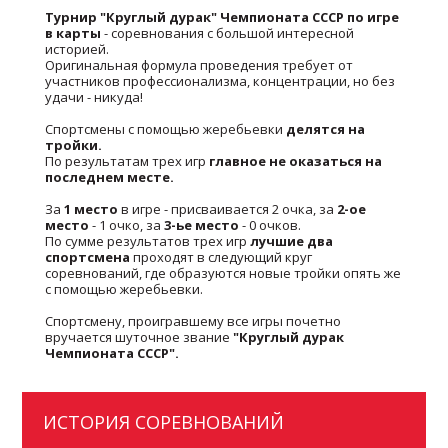
Турнир "Круглый дурак" Чемпионата СССР по игре
в карты
- соревнования с большой интересной
историей.
Оригинальная формула проведения требует от
участников профессионализма, концентрации, но без
удачи - никуда!
Спортсмены с помощью жеребьевки
делятся на
тройки.
По результатам трех игр
главное не оказаться на
последнем месте.
За
1 место
в игре - присваивается 2 очка, за
2-ое
место
- 1 очко, за
3-ье место
- 0 очков.
По сумме результатов трех игр
лучшие два
спортсмена
проходят в следующий круг
соревнований, где образуются новые тройки опять же
с помощью жеребьевки.
Спортсмену, проигравшему все игры почетно
вручается шуточное звание
"Круглый дурак
Чемпионата СССР".
ИСТОРИЯ СОРЕВНОВАНИЙ