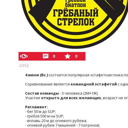
0
0
2412
4 июня (Вс.)
состоится популярная эстафетная гонка по
Соревнование является
командной эстафетой
с одн
Состав команды
- 3 человека (2М+1Ж).
Участие
открыто для всех желающих
, возраст не о
Регламент:
- бег 50 м до SUP;
- гребля 500 м на SUP;
- вплавь 20 м до огневого рубежа;
- огневой рубеж 7 мишеней - 7 патронов;