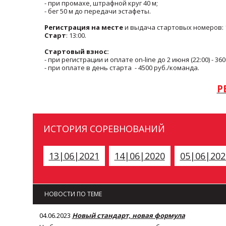
- при промахе, штрафной круг 40 м;
- бег 50 м до передачи эстафеты.
Регистрация на месте
и выдача стартовых номеров: 11
Старт
: 13:00.
Стартовый взнос:
- при регистрации и оплате on-line до 2 июня (22:00) - 36
- при оплате в день старта - 4500 руб./команда.
Р
ИСТОРИЯ СОРЕВНОВАНИЙ
13|06|2021
14|06|2020
05|06|202
НОВОСТИ ПО ТЕМЕ
04.06.2023
Новый стандарт, новая формула