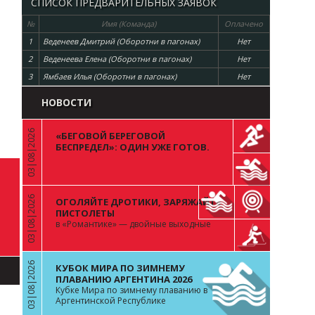
СПИСОК ПРЕДВАРИТЕЛЬНЫХ ЗАЯВОК
№
Имя (Команда)
Оплачено
1
Веденеев Дмитрий (Оборотни в пагонах)
Нет
2
Веденеева Елена (Оборотни в пагонах)
Нет
3
Ямбаев Илья (Оборотни в пагонах)
Нет
НОВОСТИ
03|08|2026
«БЕГОВОЙ БЕРЕГОВОЙ
«
БЕСПРЕДЕЛ»: ОДИН УЖЕ ГОТОВ.
ВОПРОС К ОСТАЛЬНЫМ 99
03|08|2026
ОГОЛЯЙТЕ ДРОТИКИ, ЗАРЯЖАЙТЕ
«
ПИСТОЛЕТЫ
в «Романтике» — двойные выходные
03|08|2026
КУБОК МИРА ПО ЗИМНЕМУ
«
ПЛАВАНИЮ АРГЕНТИНА 2026
Кубке Мира по зимнему плаванию в
Аргентинской Республике