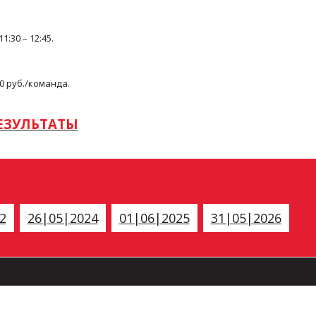
:30 – 12:45.
00 руб./команда.
ЕЗУЛЬТАТЫ
2
26|05|2024
01|06|2025
31|05|2026