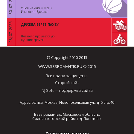
30|07|2026
«
Ушел из жизни Иван
Иванович Едешко
28|07|2026
ДРУЖБА БЕРЕТ ПАУЗУ
«
Плаввело прощается до
лучших времен
© Copyright 2010-2015
WWW.SSSROMANTIK.RU © 2015
Все права защищены.
Старый сайт
NJ Soft
— поддержка сайта
Адрес офиса: Москва, Новопоселковая ул., д. 6 стр.40
База романтик: Московская область,
Солнечногорский район, д. Лопотово
Отправить письмо