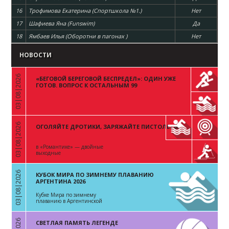
16
Трофимова Екатерина (Спортшкола №1.)
Нет
17
Шафиева Яна (Funswim)
Да
18
Ямбаев Илья (Оборотни в пагонах )
Нет
НОВОСТИ
03|08|2026
«БЕГОВОЙ БЕРЕГОВОЙ БЕСПРЕДЕЛ»: ОДИН УЖЕ
«
ГОТОВ. ВОПРОС К ОСТАЛЬНЫМ 99
03|08|2026
ОГОЛЯЙТЕ ДРОТИКИ, ЗАРЯЖАЙТЕ ПИСТОЛЕТЫ
«
в «Романтике» — двойные
выходные
03|08|2026
КУБОК МИРА ПО ЗИМНЕМУ ПЛАВАНИЮ
«
АРГЕНТИНА 2026
Кубке Мира по зимнему
плаванию в Аргентинской
Республике
СВЕТЛАЯ ПАМЯТЬ ЛЕГЕНДЕ