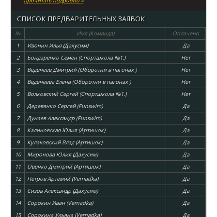
прочитать подробно »
СПИСОК ПРЕДВАРИТЕЛЬНЫХ ЗАЯВОК
№
Имя (Команда)
Оплачено
1
Ивонин Илья (Дахусим)
Да
2
Бондаренко Семён (Спортшкола №1.)
Нет
3
Веденеев Дмитрий (Оборотни в пагонах )
Нет
4
Веденеева Елена (Оборотни в пагонах )
Нет
5
Волковский Сергей (Спортшкола №1.)
Нет
6
Деревянко Сергей (Funswim)
Да
7
Дунаев Александр (Funswim)
Да
8
Калиновская Юлия (Артишок)
Да
9
Кулаковский Влад (Артишок)
Да
10
Миронова Юлия (Дахусим)
Да
11
Овечко Дмитрий (Артишок)
Да
12
Петров Артемий (Vernadka)
Да
13
Сизов Александр (Дахусим)
Да
14
Сорокин Иван (Vernadka)
Да
15
Сорокина Ульяна (Vernadka)
Да