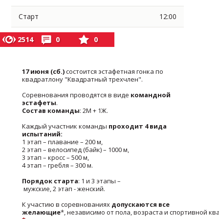
Старт
12:00
2514
0
0
17 июня (сб.)
состоится эстафетная гонка по
квадратлону "Квадратный трехчлен".
Соревнования проводятся в виде
командной
эстафеты
.
Состав команды
: 2М + 1Ж.
Каждый участник команды
проходит 4 вида
испытаний:
1 этап – плавание – 200 м,
2 этап – велосипед (байк) – 1000 м,
3 этап – кросс – 500 м,
4 этап – гребля – 300 м.
Порядок старта
: 1 и 3 этапы –
мужские, 2 этап - женский.
К участию в соревнованиях
допускаются все
желающие
*, независимо от пола, возраста и спортивной к