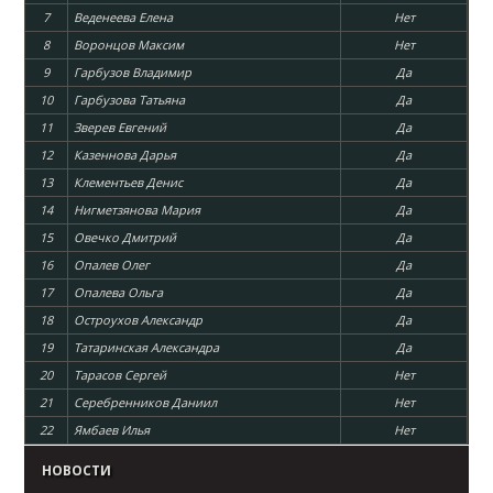
7
Веденеева Елена
Нет
8
Воронцов Максим
Нет
9
Гарбузов Владимир
Да
10
Гарбузова Татьяна
Да
11
Зверев Евгений
Да
12
Казеннова Дарья
Да
13
Клементьев Денис
Да
14
Нигметзянова Мария
Да
15
Овечко Дмитрий
Да
16
Опалев Олег
Да
17
Опалева Ольга
Да
18
Остроухов Александр
Да
19
Татаринская Александра
Да
20
Тарасов Сергей
Нет
21
Серебренников Даниил
Нет
22
Ямбаев Илья
Нет
НОВОСТИ