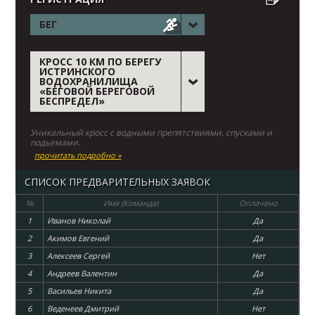
БЕГ
КРОСС 10 КМ ПО БЕРЕГУ
ИСТРИНСКОГО
ВОДОХРАНИЛИЩА
«БЕГОВОЙ БЕРЕГОВОЙ
БЕСПРЕДЕЛ»
Уникальный кросс с водными препятствиями, спусками и
подьемами.
прочитать подробно »
СПИСОК ПРЕДВАРИТЕЛЬНЫХ ЗАЯВОК
№
Имя (Команда)
Оплачено
1
Иванов Николай
Да
2
Акимов Евгений
Да
3
Алексеев Сергей
Нет
4
Андреев Валентин
Да
5
Васильев Никита
Да
6
Веденеев Дмитрий
Нет