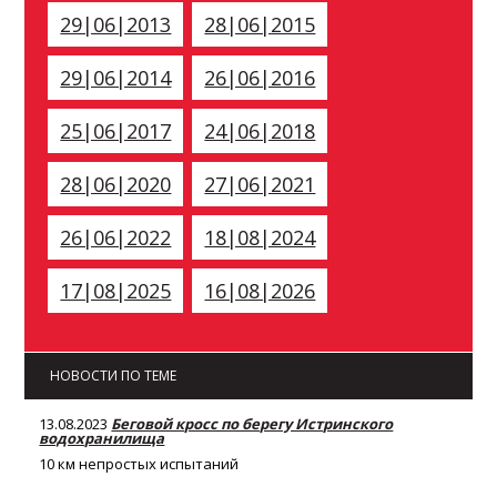
29|06|2013
28|06|2015
29|06|2014
26|06|2016
25|06|2017
24|06|2018
28|06|2020
27|06|2021
26|06|2022
18|08|2024
17|08|2025
16|08|2026
НОВОСТИ ПО ТЕМЕ
13.08.2023
Беговой кросс по берегу Истринского
водохранилища
10 км непростых испытаний