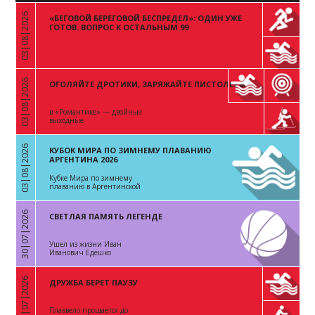
03|08|2026
«БЕГОВОЙ БЕРЕГОВОЙ БЕСПРЕДЕЛ»: ОДИН УЖЕ
«
ГОТОВ. ВОПРОС К ОСТАЛЬНЫМ 99
03|08|2026
ОГОЛЯЙТЕ ДРОТИКИ, ЗАРЯЖАЙТЕ ПИСТОЛЕТЫ
«
в «Романтике» — двойные
выходные
03|08|2026
КУБОК МИРА ПО ЗИМНЕМУ ПЛАВАНИЮ
«
АРГЕНТИНА 2026
Кубке Мира по зимнему
плаванию в Аргентинской
Республике
30|07|2026
СВЕТЛАЯ ПАМЯТЬ ЛЕГЕНДЕ
«
Ушел из жизни Иван
Иванович Едешко
28|07|2026
ДРУЖБА БЕРЕТ ПАУЗУ
«
Плаввело прощается до