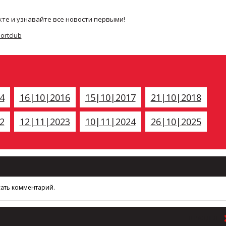
кте и узнавайте все новости первыми!
ortclub
4
16|10|2016
15|10|2017
21|10|2018
2
12|11|2023
10|11|2024
26|10|2025
сать комментарий.
В РАЗДЕЛ