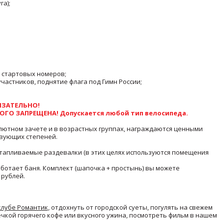
га);
а стартовых номеров;
частников, поднятие флага под Гимн России;
ЯЗАТЕЛЬНО!
РОГО ЗАПРЕЩЕНА! Допускается любой тип велосипеда.
солютном зачете и в возрастных группах, награждаются ценными
твующих степеней.
тапливаемые раздевалки (в этих целях используются помещения
ботает баня. Комплект (шапочка + простынь) вы можете
 рублей.
клубе Романтик
, отдохнуть от городской суеты, погулять на свежем
ечкой горячего кофе или вкусного ужина, посмотреть фильм в нашем