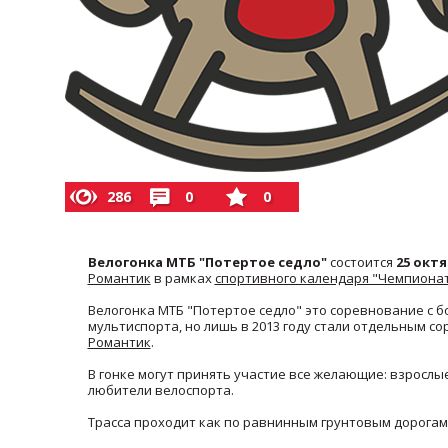
286
0
0
Велогонка МТБ "Потертое седло"
состоится
25 октяб
Романтик
в рамках
спортивного календаря "Чемпионат
Велогонка МТБ "Потертое седло" это соревнование с 
мультиспорта, но лишь в 2013 году стали отдельным 
Романтик
.
В гонке могут принять участие все желающие: взросл
любители велоспорта.
Трасса проходит как по равнинным грунтовым дорогам,