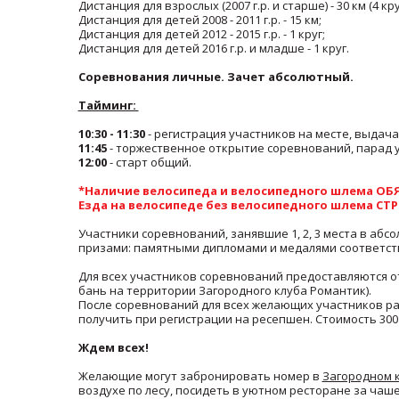
Дистанция для взрослых (2007 г.р. и старше) - 30 км (4 кру
Дистанция для детей 2008 - 2011 г.р. - 15 км;
Дистанция для детей 2012 - 2015 г.р. - 1 круг;
Дистанция для детей 2016 г.р. и младше - 1 круг.
Соревнования личные. Зачет абсолютный.
Тайминг:
10:30 - 11:30
- регистрация участников на месте, выдач
11:45
- торжественное открытие соревнований, парад у
12:00
- старт общий.
*Наличие велосипеда и велосипедного шлема ОБ
Езда на велосипеде без велосипедного шлема СТ
Участники соревнований, занявшие 1, 2, 3 места в аб
призами: памятными дипломами и медалями соответс
Для всех участников соревнований предоставляются о
бань на территории Загородного клуба Романтик).
После соревнований для всех желающих участников ра
получить при регистрации на ресепшен. Стоимость 300
Ждем всех!
Желающие могут забронировать номер в
Загородном 
воздухе по лесу, посидеть в уютном ресторане за чаш