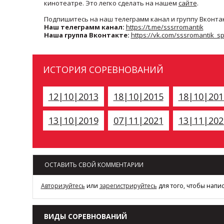
кинотеатре. Это легко сделать на нашем
сайте
.
Подпишитесь на наш телеграмм канал и группу Вконта
Наш телеграмм канал:
https://t.me/sssrromantik
Наша группа Вконтакте:
https://vk.com/sssromantik_sp
ИСТОРИЯ СОРЕВНОВАНИЙ
12|10|2013
18|10|2015
18|10|201
13|10|2019
07|11|2021
13|11|202
ОСТАВИТЬ СВОЙ КОММЕНТАРИИ
Авторизуйтесь
или
зарегистрируйтесь
для того, чтобы напи
ВИДЫ СОРЕВНОВАНИЙ