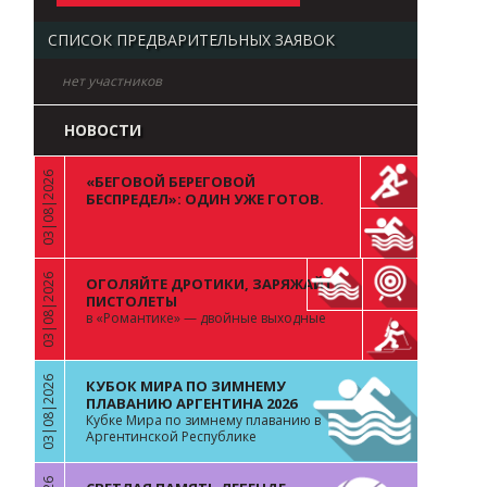
СПИСОК ПРЕДВАРИТЕЛЬНЫХ ЗАЯВОК
нет участников
НОВОСТИ
03|08|2026
«БЕГОВОЙ БЕРЕГОВОЙ
«
БЕСПРЕДЕЛ»: ОДИН УЖЕ ГОТОВ.
ВОПРОС К ОСТАЛЬНЫМ 99
03|08|2026
ОГОЛЯЙТЕ ДРОТИКИ, ЗАРЯЖАЙТЕ
«
ПИСТОЛЕТЫ
в «Романтике» — двойные выходные
03|08|2026
КУБОК МИРА ПО ЗИМНЕМУ
«
ПЛАВАНИЮ АРГЕНТИНА 2026
Кубке Мира по зимнему плаванию в
Аргентинской Республике