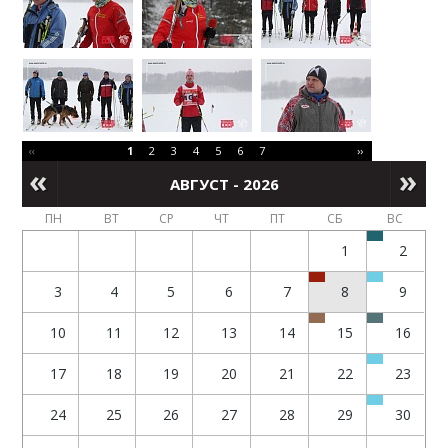
‹‹
1
2
3
4
5
6
7
››
АВГУСТ - 2026
ПН
ВТ
СР
ЧТ
ПТ
СБ
ВС
1
2
3
4
5
6
7
8
9
10
11
12
13
14
15
16
17
18
19
20
21
22
23
24
25
26
27
28
29
30