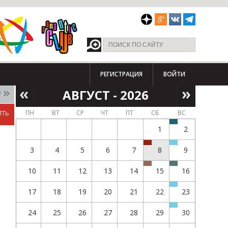
РЕГИСТРАЦИЯ
ВОЙТИ
АВГУСТ - 2026
9
ПН
ВТ
СР
ЧТ
ПТ
СБ
ВС
ИТЬ
1
2
3
4
5
6
7
8
9
10
11
12
13
14
15
16
17
18
19
20
21
22
23
24
25
26
27
28
29
30