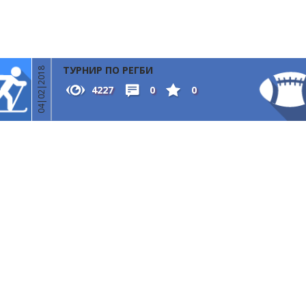
ТУРНИР ПО РЕГБИ
04|02|2018
4227
0
0