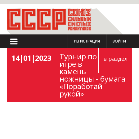
РЕГИСТРАЦИЯ
ВОЙТИ
Турнир по
14|01|2023
в раздел
игре в
камень -
ножницы - бумага
«Поработай
рукой»