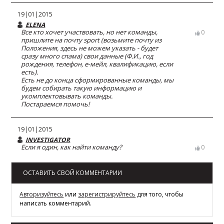
19|01|2015
ELENA
Все кто хочет участвовать, но нет команды,
0
пришлите на почту sport (возьмите почту из
Положения, здесь не можем указать - будет
сразу много спама) свои данные (Ф.И., год
рождения, телефон, е-мейл, квалификацию, если
есть).
Есть не до конца сформированные команды, мы
будем собирать такую информацию и
укомплектовывать команды.
Постараемся помочь!
19|01|2015
INVESTIGATOR
Если я один, как найти команду?
0
ОСТАВИТЬ СВОЙ КОММЕНТАРИИ
Авторизуйтесь
или
зарегистрируйтесь
для того, чтобы
написать комментарий.