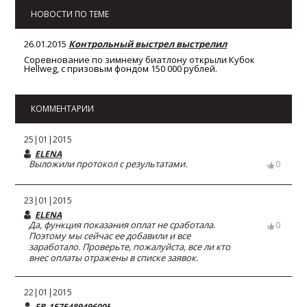
НОВОСТИ ПО ТЕМЕ
26.01.2015
Контрольный выстрел выстрелил
Соревнование по зимнему биатлону открыли Кубок
Hellweg, с призовым фондом 150 000 рублей.
КОММЕНТАРИИ
25|01|2015
ELENA
Выложили протокол с результатами.
0
23|01|2015
ELENA
Да, функция показания оплат не сработала.
0
Поэтому мы сейчас ее добавили и все
заработало. Проверьте, пожалуйста, все ли кто
внес оплаты отражены в списке заявок.
22|01|2015
FB_1575489496005249