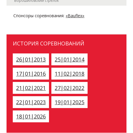
"Ворошиловский стрелок"
Спонсоры соревнования:
«Bauflex»
ИСТОРИЯ СОРЕВНОВАНИЙ
26|01|2013
25|01|2014
17|01|2016
11|02|2018
21|02|2021
27|02|2022
22|01|2023
19|01|2025
18|01|2026