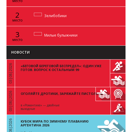
место
2
Зелибобики
место
3
Милые булыжники
место
НОВОСТИ
03|08|2026
«БЕГОВОЙ БЕРЕГОВОЙ БЕСПРЕДЕЛ»: ОДИН УЖЕ
«
ГОТОВ. ВОПРОС К ОСТАЛЬНЫМ 99
03|08|2026
ОГОЛЯЙТЕ ДРОТИКИ, ЗАРЯЖАЙТЕ ПИСТОЛЕТЫ
«
в «Романтике» — двойные
выходные
03|08|2026
КУБОК МИРА ПО ЗИМНЕМУ ПЛАВАНИЮ
«
АРГЕНТИНА 2026