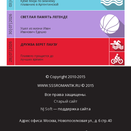
Кубке Мира по зимнему
плаванию в Аргентинской
Республике
30|07|2026
СВЕТЛАЯ ПАМЯТЬ ЛЕГЕНДЕ
«
Ушел из жизни Иван
Иванович Едешко
28|07|2026
ДРУЖБА БЕРЕТ ПАУЗУ
«
Плаввело прощается до
лучших времен
© Copyright 2010-2015
WWW.SSSROMANTIK.RU © 2015
Все права защищены.
Старый сайт
NJ Soft
— поддержка сайта
Адрес офиса: Москва, Новопоселковая ул., д. 6 стр.40