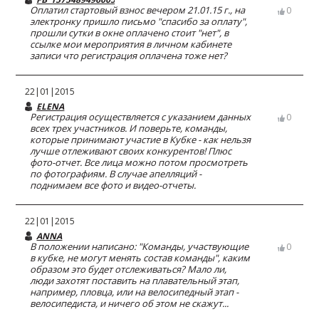
Оплатил стартовый взнос вечером 21.01.15 г., на
0
электронку пришло письмо "спасибо за оплату",
прошли сутки в окне оплачено стоит "нет", в
ссылке мои мероприятия в личном кабинете
записи что регистрация оплачена тоже нет?
22|01|2015
ELENA
Регистрация осуществляется с указанием данных
0
всех трех участников. И поверьте, команды,
которые принимают участие в Кубке - как нельзя
лучше отлеживают своих конкурентов! Плюс
фото-отчет. Все лица можно потом просмотреть
по фотографиям. В случае апелляций -
поднимаем все фото и видео-отчеты.
22|01|2015
ANNA
В положении написано: "Команды, участвующие
0
в кубке, не могут менять состав команды", каким
образом это будет отслеживаться? Мало ли,
люди захотят поставить на плавательный этап,
например, пловца, или на велосипедный этап -
велосипедиста, и ничего об этом не скажут...