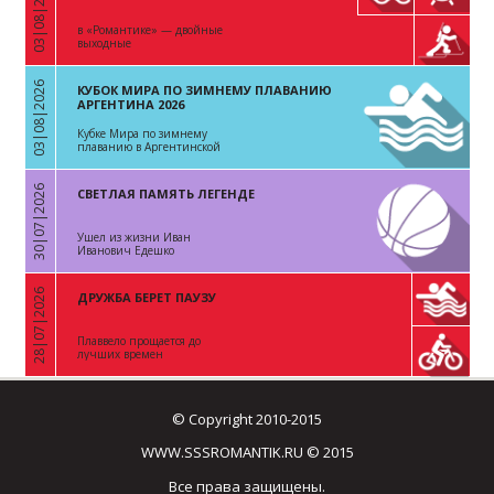
03|08|2026
«
в «Романтике» — двойные
выходные
03|08|2026
КУБОК МИРА ПО ЗИМНЕМУ ПЛАВАНИЮ
«
АРГЕНТИНА 2026
Кубке Мира по зимнему
плаванию в Аргентинской
Республике
30|07|2026
СВЕТЛАЯ ПАМЯТЬ ЛЕГЕНДЕ
«
Ушел из жизни Иван
Иванович Едешко
28|07|2026
ДРУЖБА БЕРЕТ ПАУЗУ
«
Плаввело прощается до
лучших времен
© Copyright 2010-2015
WWW.SSSROMANTIK.RU © 2015
Все права защищены.