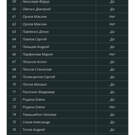
59
Николаев Фёдор
Да
60
Овечко Дмитрий
Да
61
Орлов Максим
Нет
62
Орлов Максим
Нет
63
Павленко Денис
Да
64
Павлов Сергей
Да
65
Пальцев Андрей
Да
66
Парфенова Мария
Нет
67
Петухов Антон
Да
68
Песков Станислав
Да
69
Поликарпов Сергей
Да
70
Попов Михаил
Да
71
Рассохин Владимир
Да
72
Родина Елена
Да
73
Родина Елена
Нет
74
Тамашайтис Наталья
Да
75
Сизов Александр
Да
76
Титов Андрей
Да