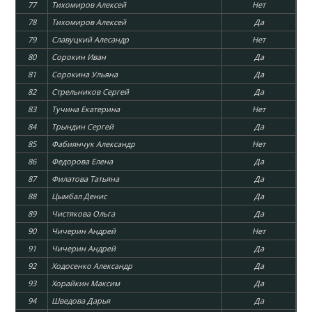
77
Тихомиров Алексей
Нет
78
Тихомиров Алексей
Да
79
Славуцкий Алесандр
Нет
80
Сорокин Иван
Да
81
Сорокина Ульяна
Да
82
Стрельников Сергей
Да
83
Тучина Екатерина
Нет
84
Трындин Сергей
Да
85
Фабиянчук Александр
Нет
86
Федорова Елена
Да
87
Филатова Татьяна
Да
88
Цымбал Денис
Да
89
Чистякова Ольга
Да
90
Чичерин Андрей
Нет
91
Чичерин Андрей
Да
92
Ходосенко Александр
Да
93
Хорайкин Максим
Да
94
Шведова Дарья
Да