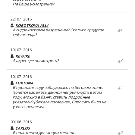
На Ваше усмотрение?
22|07|2016
KOROTKOVA_ALLA@MAIL.RU
А гидрокостюмы разрешены? Сколько градусов
0
сейчас вода?
19|07|2016
KEYFIRE
А адрес где посмотреть?
0
10|07|2016
FORTUNA
В прошлом году заблудилась на беговом этапе.
1
Хочется избежать данной неприятности в этом
году. Можно в банях ставить подробные
указатели? (бежала последней, Спросить было не
у кого. печалька.
09|06|2016
CARLOS
В положении дистанции меньше:
2