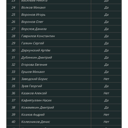
23
Васильев Никита
Да
24
Волков Михаил
Да
25
Воронов Игорь
Да
26
Воронов Олег
Да
27
Ворслов Данила
Да
28
Гаврилов Константин
Да
29
Галкин Сергей
Да
30
Деркунский Артём
Да
31
Дубинкин Дмитрий
Да
32
Егорова Евгения
Да
33
Ершов Михаил
Да
34
Заводский Борис
Нет
35
Зуев Георгий
Да
36
Казаков Алексей
Нет
37
Кафиятуллин Насих
Да
38
Кожемякин Дмитрий
Да
39
Козлов Андрей
Нет
40
Колесников Денис
Нет