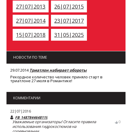
27|07|2013
26|07|2015
27|07|2014
23|07|2017
15|07|2018
31|05|2025
НОВОСТИ ПО ТЕМЕ
29.07.2014
Триатлон набирает обороты
Рекордное количество человек приняло старт в
триатлоне 27 июля в Романтике!
КОММЕНТАРИИ
22|07|2016
FB_1487844648119172
Уважаемые организаторы! Огласите правила
0
использования гидрокостюмов на
соревновании.