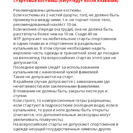
Стартовые костюмы (бегут/едут после плавания)
Рекомендованы цельные костюмы.
Если костюмы из 2 частей (шорты, топ), не должно быть
промежутка между ними, т.е. не торчит голое тело,
рекомендованный нахлёст 10 см.
Если молния спереди (на груди), она не должна быть
расстёгнута более чем на 10 см. Сзади 40 см.
ФТР допускает на любительские старты спортсменов
в одних плавках и спортсменок в раздельных
купальниках. В этом случае необходимо надеть
верхнюю часть одежды в транзитной зоне до посадки
на велосипед. На всероссийских стартах этого уже не
допускается.
Последнее время следят за использованием
купальников с нанесённой чужой фамилией.
Такие не допускаются на старт.
В крайнем случае допускаются с замазанными (до
нечитаемости) или заклеенными фамилиями.
В плавании не должны быть закрыты кисти рук и
ступни.
Если строго, то компрессионные гетры разрешены,
если стартуют в гидрокостюме (холодная вода), если в
купальнике, то руки и ноги должны быть открыты
(считается, что дополнительные аксессуары могут
увеличивать плавучесть).
На всероссийские старты не допускают спортсменов в
одежде несущей государственные символы других