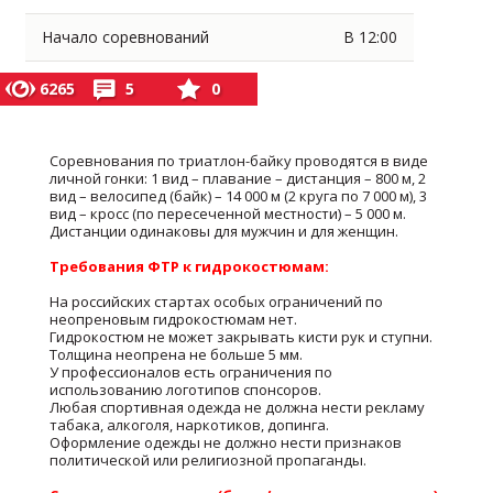
Начало соревнований
В 12:00
6265
5
0
Соревнования по триатлон-байку проводятся в виде
личной гонки: 1 вид – плавание – дистанция – 800 м, 2
вид – велосипед (байк) – 14 000 м (2 круга по 7 000 м), 3
вид – кросс (по пересеченной местности) – 5 000 м.
Дистанции одинаковы для мужчин и для женщин.
Требования ФТР к гидрокостюмам:
На российских стартах особых ограничений по
неопреновым гидрокостюмам нет.
Гидрокостюм не может закрывать кисти рук и ступни.
Толщина неопрена не больше 5 мм.
У профессионалов есть ограничения по
использованию логотипов спонсоров.
Любая спортивная одежда не должна нести рекламу
табака, алкоголя, наркотиков, допинга.
Оформление одежды не должно нести признаков
политической или религиозной пропаганды.