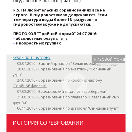
государств (не только в триатлоне).
P.S. На любительских соревнованиях все не
строго. В гидрокостюмах допускаются. Если
температура воды более 18 градусов - в
гидрокостюмах уже не допускаются.
ПРОТОКОЛ "Тройной форсай" 24-07-2016:
-
абсолютные результаты
-
в возрастных группах
КУБОК ПО ТРИАТЛОНУ
ПРИЗОВОЙ ФОНД
03.04.2016 - Зимний триатлон "Белая поземка"
Спонсоры кубка
28.05.2016 - Соревнования по акватлону "Солнечный
удар"
24.07.2016 - Соревнования по кросс - триатлону
"Тройной форсаж"
07.08.2016 - Бережковский триатлон (дер.Бережки)
21.08.2016 - Соревнование по плаввело "Плавленный сыр
дружба"
06.11.2016 - Соревнования по дуатлону "Свинцовые тучи"
ИСТОРИЯ СОРЕВНОВАНИЙ