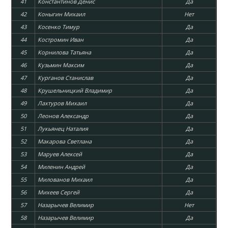
41
Константинов Денис
Да
42
Коныгин Михаил
Нет
43
Косенко Тимур
Да
44
Костромин Иван
Да
45
Корнилова Татьяна
Да
46
Кузьмин Максим
Да
47
Курганов Станислав
Да
48
Крушельницкий Владимир
Да
49
Лахтуров Михаил
Да
50
Леонов Александр
Да
51
Лукьянец Наталия
Да
52
Макарова Светлана
Да
53
Маруев Алексей
Да
54
Миленин Андрей
Да
55
Милованов Михаил
Да
56
Михеев Сергей
Да
57
Назарычев Велимир
Нет
58
Назарычев Велимир
Да