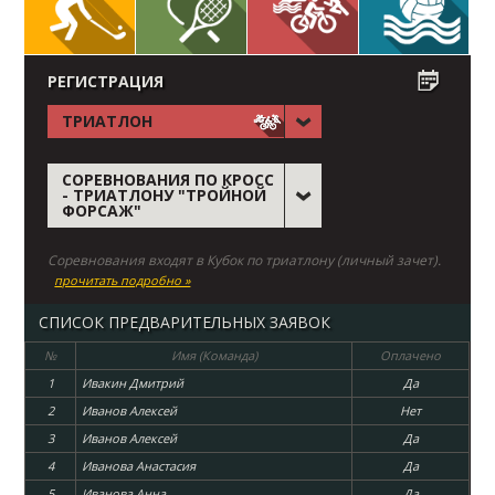
РЕГИСТРАЦИЯ
ТРИАТЛОН
СОРЕВНОВАНИЯ ПО КРОСС
- ТРИАТЛОНУ "ТРОЙНОЙ
ФОРСАЖ"
Соревнования входят в Кубок по триатлону (личный зачет).
прочитать подробно »
СПИСОК ПРЕДВАРИТЕЛЬНЫХ ЗАЯВОК
№
Имя (Команда)
Оплачено
1
Ивакин Дмитрий
Да
2
Иванов Алексей
Нет
3
Иванов Алексей
Да
4
Иванова Анастасия
Да
5
Иванова Анна
Да