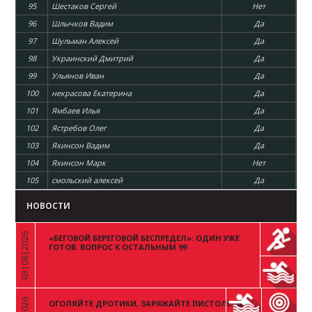
95
Шестаков Сергей
Нет
96
Шлычков Вадим
Да
97
Шульман Алексей
Да
98
Украинский Дмитрий
Да
99
Ульянов Иван
Да
100
некрасова Екатерина
Да
101
Ямбаев Илья
Да
102
Ястребов Олег
Да
103
Яхинсон Вадим
Да
104
Яхинсон Марк
Нет
105
смольский алексей
Да
НОВОСТИ
03|08|2026
«БЕГОВОЙ БЕРЕГОВОЙ БЕСПРЕДЕЛ»: ОДИН УЖЕ
«
ГОТОВ. ВОПРОС К ОСТАЛЬНЫМ 99
ОГОЛЯЙТЕ ДРОТИКИ, ЗАРЯЖАЙТЕ ПИСТОЛЕТЫ