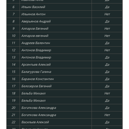
6
Ильин Василий
Да
7
Ильинов Антон
Нет
8
Аверьянов Андрей
Да
9
Алпаров Eвгений
Нет
10
Алпаров евгений
Нет
11
Андреев Валентин
Да
12
Антонов Владимир
Нет
13
Антонов Владимир
Да
14
Арсентьев Алексей
Да
15
Балагурова Галина
Да
16
Баранов Константин
Да
17
Белозеров Евгений
Да
18
Бельба Михаил
Нет
19
Бельба Михаил
Да
20
Богаткова Александра
Да
21
Богаткова Александра
Нет
22
Васильев Алексей
Да