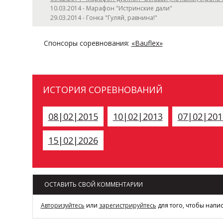
10.03.2014 - Марафон "Истринские дали"
29.03.2014 - Гонка "Гуляй, равнина!"
Спонсоры соревнования:
«Bauflex»
ИСТОРИЯ СОРЕВНОВАНИЙ
08|02|2015
10|02|2013
07|02|201
15|02|2026
ОСТАВИТЬ СВОЙ КОММЕНТАРИИ
Авторизуйтесь
или
зарегистрируйтесь
для того, чтобы напи