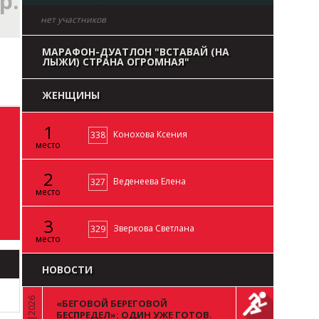
р.
нет участников
МАРАФОН-ДУАТЛОН "ВСТАВАЙ (НА
ЛЫЖИ) СТРАНА ОГРОМНАЯ"
ЖЕНЩИНЫ
1
Конохова Ксения
338
место
2
Веденеева Елена
327
место
3
Зверкова Светлана
329
место
НОВОСТИ
«БЕГОВОЙ БЕРЕГОВОЙ
«
БЕСПРЕДЕЛ»: ОДИН УЖЕ ГОТОВ.