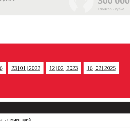
300 000
Спонсоры кубка
6
23|01|2022
12|02|2023
16|02|2025
сать комментарий.