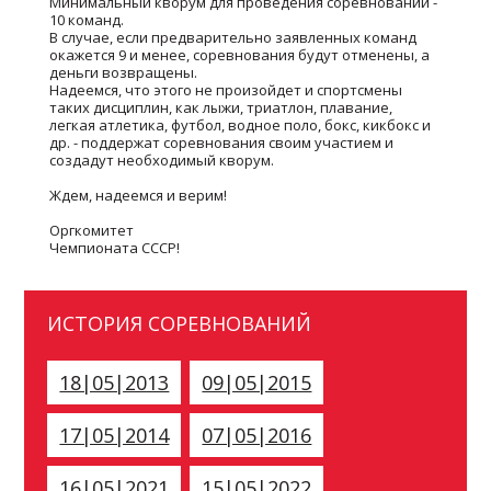
Минимальный кворум для проведения соревнований -
10 команд.
В случае, если предварительно заявленных команд
окажется 9 и менее, соревнования будут отменены, а
деньги возвращены.
Надеемся, что этого не произойдет и спортсмены
таких дисциплин, как лыжи, триатлон, плавание,
легкая атлетика, футбол, водное поло, бокс, кикбокс и
др. - поддержат соревнования своим участием и
создадут необходимый кворум.
Ждем, надеемся и верим!
Оргкомитет
Чемпионата СССР!
ИСТОРИЯ СОРЕВНОВАНИЙ
18|05|2013
09|05|2015
17|05|2014
07|05|2016
16|05|2021
15|05|2022