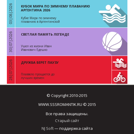
03|08|2026
КУБОК МИРА ПО ЗИМНЕМУ ПЛАВАНИЮ
«
АРГЕНТИНА 2026
Кубке Мира по зимнему
плаванию в Аргентинской
Республике
30|07|2026
СВЕТЛАЯ ПАМЯТЬ ЛЕГЕНДЕ
«
Ушел из жизни Иван
Иванович Едешко
28|07|2026
ДРУЖБА БЕРЕТ ПАУЗУ
«
Плаввело прощается до
лучших времен
© Copyright 2010-2015
WWW.SSSROMANTIK.RU © 2015
Все права защищены.
Старый сайт
NJ Soft
— поддержка сайта