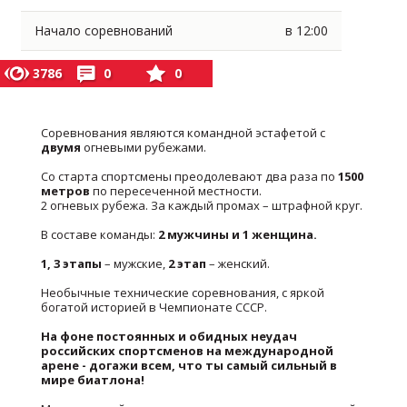
Начало соревнований
в 12:00
3786
0
0
Соревнования являются командной эстафетой с
двумя
огневыми рубежами.
Со старта спортсмены преодолевают два раза по
1500
метров
по пересеченной местности.
2 огневых рубежа. За каждый промах – штрафной круг.
В составе команды:
2 мужчины и 1 женщина.
1, 3 этапы
– мужские,
2
этап
– женский.
Необычные технические соревнования, с яркой
богатой историей в Чемпионате СССР.
На фоне постоянных и обидных неудач
российских спортсменов на международной
арене - догажи всем, что ты самый сильный в
мире биатлона!