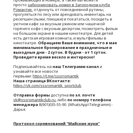
проживающих в номере, а также Вы можете
просто
забронировать номер в Загородном клубе
Романтик
, отдохнуть от повседневной рутины,
прогуляться по лесу или арендовать инвентарь на
ресепшен (лыжи, плюшки) и покататься, посидеть в
уютном кафе за вкусным ужином или чашечкой
горячего кофе с вкусным десертом, посмотреть фильм
на большом экране в нашем кинотеатре. Для детей
есть детская игровая комната, и мультфильмы в
кинотеатре.
Обращаем Ваше внимание, что в мае
минимальное бронирование в праздничные и
выходные дни - 2 суток. В будни - от 1 суток.
Проведите время весело и интересно!
Подписывайтесь на
наш Телеграмм канал
и
узнавайте все новости
первыми:
https://t.me/sssrromantik
Наша страница ВКонтакте:
https://vk.com/sssromantik_sportclub
Отправка формы
доступна
по эл. почте
vk@sssromantikclub.ru
, либо
по номеру телефона
менеджера
8(901)035-55-90 (WhatsApp\Telegramm) -
Дарья.
Протокол соревнований "Майские жуки"