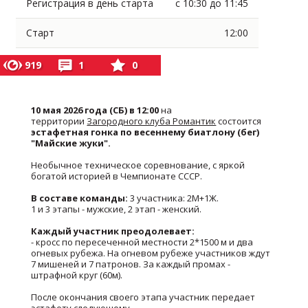
Регистрация в день старта
с 10:30 до 11:45
Старт
12:00
919
1
0
10 мая 2026 года (СБ) в 12:00
на
территории
Загородного клуба Романтик
состоится
эстафетная гонка по весеннему биатлону (бег)
"Майские жуки".
Необычное техническое соревнование, с яркой
богатой историей в Чемпионате СССР.
В составе команды:
3 участника: 2М+1Ж.
1 и 3 этапы - мужские, 2 этап - женский.
Каждый участник преодолевает:
- кросс по пересеченной местности 2*1500 м и два
огневых рубежа. На огневом рубеже участников ждут
7 мишеней и 7 патронов. За каждый промах -
штрафной круг (60м).
После окончания своего этапа участник передает