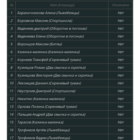
№
Имя (Команда)
Оплачено
1
Бараночникова Алина (Лыжебежцы)
Нет
2
Боровков Максим (Спортшкола)
Нет
3
Веденеев дмитрий (Оборотни в погонах)
Нет
4
Веденеева Елена (Оборотни в погонах)
Нет
5
Воронцов Максим (Битлы)
Нет
6
Калинка-малинка (Калинка-малинка)
Нет
7
Корнеев Тимофей (Сиреневый туман)
Нет
8
Кузнецов Роман (Два смычка и скрипка)
Нет
9
Кузнецова Виктория (Два смычка и скрипка)
Нет
10
Лекомцев Даниил (Сиреневый туман)
Нет
11
Неустроев Дмитрий (Спортшкола)
Нет
12
Никитин (Калинка-малинка)
Нет
13
Орлова Полина (Сиреневый туман)
Нет
14
Пальцев Андрей (Два смычка и скрипка)
Нет
15
Тарасов (Калинка-малинка)
Нет
16
Трофимов Артём (Лыжебежцы)
Нет
17
Трофимов Вадим (Лыжебежцы)
Нет