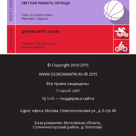
30|07|2026
СВЕТЛАЯ ПАМЯТЬ ЛЕГЕНДЕ
«
Ушел из жизни Иван
Иванович Едешко
28|07|2026
ДРУЖБА БЕРЕТ ПАУЗУ
«
Плаввело прощается до
лучших времен
© Copyright 2010-2015
WWW.SSSROMANTIK.RU © 2015
Все права защищены.
Старый сайт
NJ Soft
— поддержка сайта
Адрес офиса: Москва, Новопоселковая ул., д. 6 стр.40
База романтик: Московская область,
Солнечногорский район, д. Лопотово