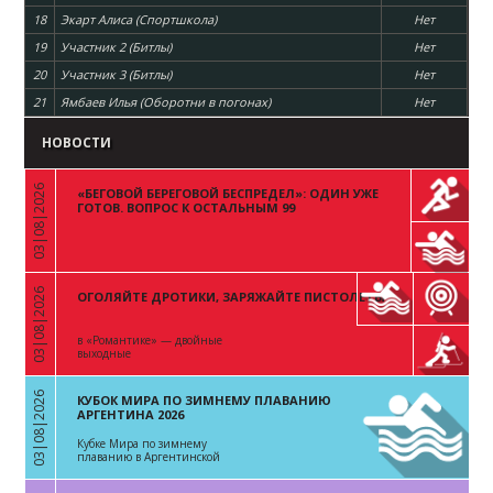
18
Экарт Алиса (Спортшкола)
Нет
19
Участник 2 (Битлы)
Нет
20
Участник 3 (Битлы)
Нет
21
Ямбаев Илья (Оборотни в погонах)
Нет
НОВОСТИ
03|08|2026
«БЕГОВОЙ БЕРЕГОВОЙ БЕСПРЕДЕЛ»: ОДИН УЖЕ
«
ГОТОВ. ВОПРОС К ОСТАЛЬНЫМ 99
03|08|2026
ОГОЛЯЙТЕ ДРОТИКИ, ЗАРЯЖАЙТЕ ПИСТОЛЕТЫ
«
в «Романтике» — двойные
выходные
03|08|2026
КУБОК МИРА ПО ЗИМНЕМУ ПЛАВАНИЮ
«
АРГЕНТИНА 2026
Кубке Мира по зимнему
плаванию в Аргентинской
Республике