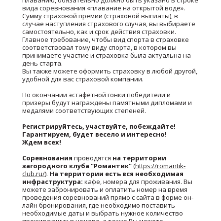
плаванию, обязательно должно быть указано в строке
вида соревнования «плавание на открытой воде».
Сумму страховой премии (страховой выплаты), в
случае наступления страхового случая, вы выбираете
самостоятельно, как и срок действия страховки.
Главное требование, чтобы вид спорта в страховке
соответствовал тому виду спорта, в котором вы
принимаете участие и страховка была актуальна на
день старта.
Вы также можете оформить страховку в любой другой,
удобной для вас страховой компании.
По окончании эстафетной гонки победители и
призеры будут награждены памятными дипломами и
медалями соответствующих степеней.
Регистрируйтесь, участвуйте, побеждайте!
Гарантируем, будет весело и интересно!
Ждем всех!
Соревнования
проводятся
на территории
загородного клуба "Романтик"
(
https://romantik-
club.ru/
).
На территории есть вся необходимая
инфраструктура:
кафе, номера для проживания. Вы
можете забронировать и оплатить номер на время
проведения соревнований прямо с сайта в форме он-
лайн бронирования, где необходимо поставить
необходимые даты и выбрать нужное количество