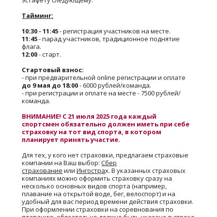
эстафету следующему.
Тайминг:
10:30 - 11:45
- регистрация участников на месте.
11:45
- парад участников, традиционное поднятие
флага.
12:00
- старт.
Стартовый взнос:
- при предварительной online регистрации и оплате
до 9 мая до 18:00
- 6000 рублей/команда.
- при регистрации и оплате на месте - 7500 рублей/
команда.
ВНИМАНИЕ! С 21 июля 2025 года каждый
спортсмен обязательно должен иметь при себе
страховку на тот вид спорта, в котором
планирует принять участие.
Для тех, у кого нет страховки, предлагаем страховые
компании на Ваш выбор:
Сбер
страхование
или
Ингостра
х. В указанных страховых
компаниях можно оформить страховку сразу на
несколько основных видов спорта (например,
плавание на открытой воде, бег, велоспорт) и на
удобный для вас период времени действия страховки.
При оформлении страховки на соревнования по