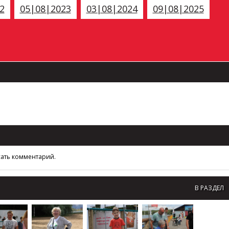
2
05|08|2023
03|08|2024
09|08|2025
сать комментарий.
В РАЗДЕЛ