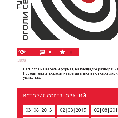
0
0
3375
Несмотря на веселый формат, на площадке разворачив
Победители и призеры навсегда вписывают свои фамил
уважение.
ИСТОРИЯ СОРЕВНОВАНИЙ
03|08|2013
02|08|2015
02|08|201