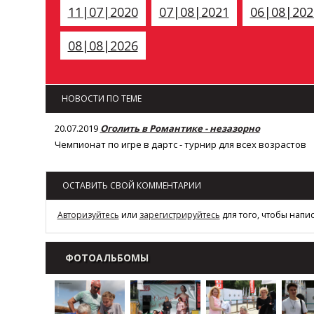
11|07|2020
07|08|2021
06|08|202
08|08|2026
НОВОСТИ ПО ТЕМЕ
20.07.2019
Оголить в Романтике - незазорно
Чемпионат по игре в дартс - турнир для всех возрастов
ОСТАВИТЬ СВОЙ КОММЕНТАРИИ
Авторизуйтесь
или
зарегистрируйтесь
для того, чтобы напи
ФОТОАЛЬБОМЫ