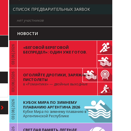
СПИСОК ПРЕДВАРИТЕЛЬНЫХ ЗАЯВОК
нет участников
НОВОСТИ
03|08|2026
«БЕГОВОЙ БЕРЕГОВОЙ
«
БЕСПРЕДЕЛ»: ОДИН УЖЕ ГОТОВ.
ВОПРОС К ОСТАЛЬНЫМ 99
03|08|2026
ОГОЛЯЙТЕ ДРОТИКИ, ЗАРЯЖАЙТЕ
«
ПИСТОЛЕТЫ
в «Романтике» — двойные выходные
03|08|2026
КУБОК МИРА ПО ЗИМНЕМУ
«
ПЛАВАНИЮ АРГЕНТИНА 2026
Кубке Мира по зимнему плаванию в
Аргентинской Республике
СВЕТЛАЯ ПАМЯТЬ ЛЕГЕНДЕ