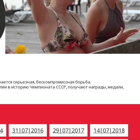
ается серьезная, бескомпромиссная борьба.
ии в историю Чемпионата СССР, получают награды, медали,
4
31|07|2016
29|07|2017
14|07|2018