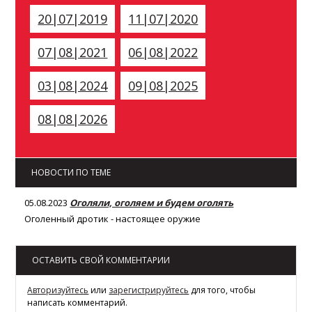
20|07|2019
11|07|2020
07|08|2021
06|08|2022
03|08|2024
09|08|2025
08|08|2026
НОВОСТИ ПО ТЕМЕ
05.08.2023
Оголяли, оголяем и будем оголять
Оголенный дротик - настоящее оружие
ОСТАВИТЬ СВОЙ КОММЕНТАРИИ
Авторизуйтесь
или
зарегистрируйтесь
для того, чтобы
написать комментарий.