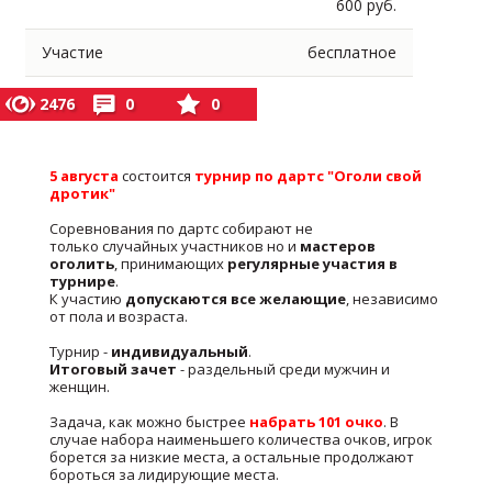
600 руб.
Участие
бесплатное
2476
0
0
5 августа
состоится
турнир по дартс "Оголи свой
дротик"
Соревнования по дартс собирают не
только случайных участников но и
мастеров
оголить
, принимающих
регулярные участия в
турнире
.
К участию
допускаются все желающие
, независимо
от пола и возраста.
Турнир -
индивидуальный
.
Итоговый зачет
- раздельный среди мужчин и
женщин.
Задача, как можно быстрее
набрать 101 очко
. В
случае набора наименьшего количества очков, игрок
борется за низкие места, а остальные продолжают
бороться за лидирующие места.