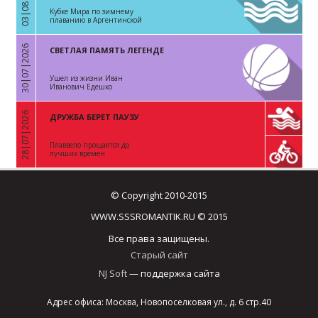
03|08|2026
Кубке Мира по зимнему
плаванию в Аргентинской
Республике
30|07|2026
СВЕТЛАЯ ПАМЯТЬ ЛЕГЕНДЕ
«
Ушел из жизни Иван
Иванович Едешко
28|07|2026
ДРУЖБА БЕРЕТ ПАУЗУ
«
Плаввело прощается до
лучших времен
© Copyright 2010-2015
WWW.SSSROMANTIK.RU © 2015
Все права защищены.
Старый сайт
NJ Soft
— поддержка сайта
Адрес офиса: Москва, Новопоселковая ул., д. 6 стр.40