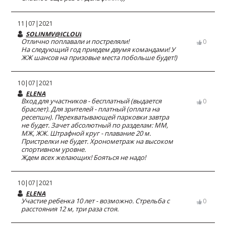
11|07|2021
SOLINMV@ICLOUD.COM
Отлично поплавали и постреляли!
0
На следующий год приедем двумя командами! У
ЖЖ шансов на призовые места побольше будет!)
10|07|2021
ELENA
Вход для участников - бесплатный (выдается
0
браслет). Для зрителей - платный (оплата на
ресепшн). Перехватывающей парковки завтра
не будет. Зачет абсолютный по разделам: ММ,
МЖ, ЖЖ. Штрафной круг - плавание 20 м.
Пристрелки не будет. Хронометраж на высоком
спортивном уровне.
Ждем всех желающих! Бояться не надо!
10|07|2021
ELENA
Участие ребенка 10 лет - возможно. Стрельба с
0
расстояния 12 м, три раза стоя.