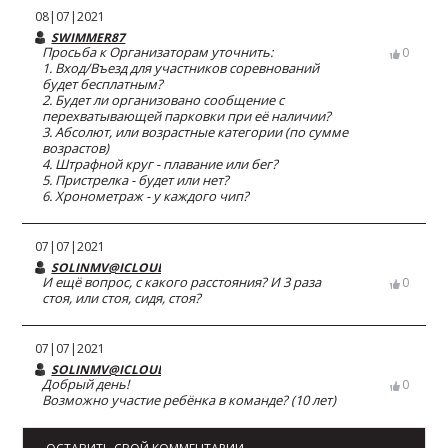
08|07|2021
SWIMMER87
Просьба к Организаторам уточнить:
0
1. Вход/Въезд для участников соревнований
будет бесплатным?
2. Будет ли организовано сообщение с
перехватывающей парковки при её наличии?
3. Абсолют, или возрастные категории (по сумме
возрастов)
4. Штрафной круг - плавание или бег?
5. Пристрелка - будет или нет?
6. Хронометраж - у каждого чип?
07|07|2021
SOLINMV@ICLOUD.COM
И ещё вопрос, с какого расстояния? И 3 раза
0
стоя, или стоя, сидя, стоя?
07|07|2021
SOLINMV@ICLOUD.COM
Добрый день!
0
Возможно участие ребёнка в команде? (10 лет)