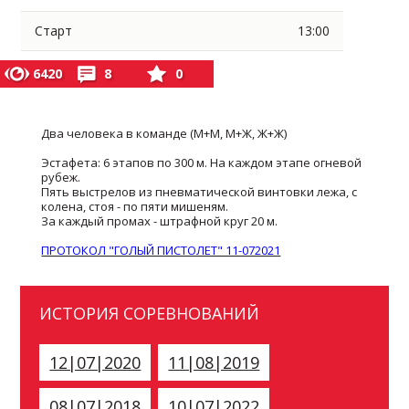
Старт
13:00
6420
8
0
Два человека в команде (М+М, М+Ж, Ж+Ж)
Эстафета: 6 этапов по 300 м. На каждом этапе огневой
рубеж.
Пять выстрелов из пневматической винтовки лежа, с
колена, стоя - по пяти мишеням.
За каждый промах - штрафной круг 20 м.
ПРОТОКОЛ "ГОЛЫЙ ПИСТОЛЕТ" 11-072021
ИСТОРИЯ СОРЕВНОВАНИЙ
12|07|2020
11|08|2019
08|07|2018
10|07|2022