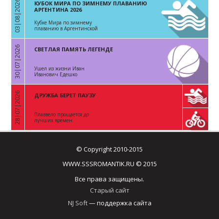
03|08|2026
КУБОК МИРА ПО ЗИМНЕМУ ПЛАВАНИЮ
«
АРГЕНТИНА 2026
Кубке Мира по зимнему
плаванию в Аргентинской
Республике
30|07|2026
СВЕТЛАЯ ПАМЯТЬ ЛЕГЕНДЕ
«
Ушел из жизни Иван
Иванович Едешко
28|07|2026
ДРУЖБА БЕРЕТ ПАУЗУ
«
Плаввело прощается до
лучших времен
© Copyright 2010-2015
WWW.SSSROMANTIK.RU © 2015
Все права защищены.
Старый сайт
NJ Soft
— поддержка сайта