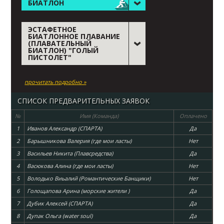
БИАТЛОН
ЭСТАФЕТНОЕ
БИАТЛОННОЕ ПЛАВАНИЕ
(ПЛАВАТЕЛЬНЫЙ
БИАТЛОН) "ГОЛЫЙ
ПИСТОЛЕТ"
прочитать подробно »
СПИСОК ПРЕДВАРИТЕЛЬНЫХ ЗАЯВОК
№
Имя (Команда)
Оплачено
1
Иванов Александр (СПАРТА)
Да
2
Барышникова Валерия (где мои ласты)
Нет
3
Васильев Никита (Плавсредства)
Да
4
Васюкова Алина (где мои ласты)
Нет
5
Володько Виьалий (Романтические Банщики)
Нет
6
Голощапова Арина (морские жители )
Да
7
Дубик Алексей (СПАРТА)
Да
8
Дупак Ольга (water soul)
Да