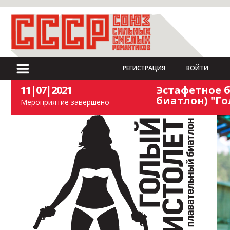
РЕГИСТРАЦИЯ
ВОЙТИ
11|07|2021
Эстафетное 
биатлон) "Г
Мероприятие завершено