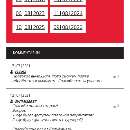
06|08|2023
11|08|2024
10|08|2025
09|08|2026
КОММЕНТАРИИ
17|07|2021
ELENA
Протокол выложили. Фото сможем позже
0
обработать и выложить. Спасибо вам за участие!
12|07|2021
SWIMMER87
Спасибо организаторам!
0
Вопрос:
1. где будет доступен протокол результатов?
2. где будут доступны фото с турнира?)
Спасибо еще раз от Дельфинят!))