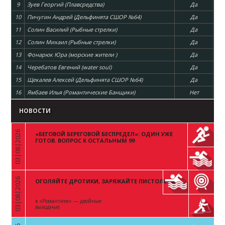
9
Зуев Георгий (Плавсредства)
Да
10
Пичугин Андрей (Дельфинята СШОР №64)
Да
11
Солин Василий (Рыбные стрелки)
Да
12
Солин Михаил (Рыбные стрелки)
Да
13
Фонарюк Юра (морские жители )
Да
14
Черебатов Евгений (water soul)
Да
15
Щекалев Алексей (Дельфинята СШОР №64)
Да
16
Ямбаев Илья (Романтические Банщики)
Нет
НОВОСТИ
03|08|2026
«БЕГОВОЙ БЕРЕГОВОЙ БЕСПРЕДЕЛ»: ОДИН УЖЕ
«
ГОТОВ. ВОПРОС К ОСТАЛЬНЫМ 99
03|08|2026
ОГОЛЯЙТЕ ДРОТИКИ, ЗАРЯЖАЙТЕ ПИСТОЛЕТЫ
«
в «Романтике» — двойные
выходные