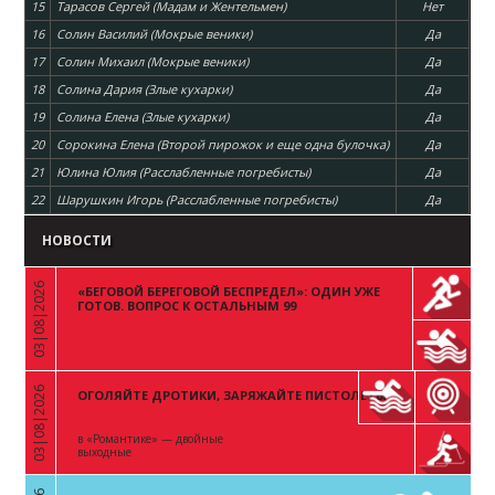
15
Тарасов Сергей (Мадам и Жентельмен)
Нет
16
Солин Василий (Мокрые веники)
Да
17
Солин Михаил (Мокрые веники)
Да
18
Солина Дария (Злые кухарки)
Да
19
Солина Елена (Злые кухарки)
Да
20
Сорокина Елена (Второй пирожок и еще одна булочка)
Да
21
Юлина Юлия (Расслабленные погребисты)
Да
22
Шарушкин Игорь (Расслабленные погребисты)
Да
НОВОСТИ
03|08|2026
«БЕГОВОЙ БЕРЕГОВОЙ БЕСПРЕДЕЛ»: ОДИН УЖЕ
«
ГОТОВ. ВОПРОС К ОСТАЛЬНЫМ 99
03|08|2026
ОГОЛЯЙТЕ ДРОТИКИ, ЗАРЯЖАЙТЕ ПИСТОЛЕТЫ
«
в «Романтике» — двойные
выходные