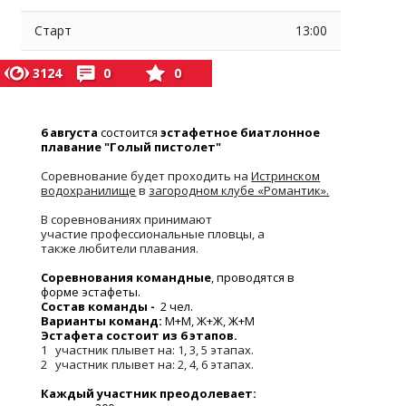
Старт
13:00
3124
0
0
6 августа
состоится
эстафетное биатлонное
плавание "Голый пистолет"
Соревнование будет проходить на
Истринском
водохранилище
в
загородном клубе «Романтик».
В соревнованиях принимают
участие профессиональные пловцы, а
также любители плавания.
Соревнования командные
, проводятся в
форме эстафеты.
Состав команды -
2 чел.
Варианты команд:
М+М, Ж+Ж, Ж+М
Эстафета состоит из 6 этапов.
1 участник плывет на: 1, 3, 5 этапах.
2 участник плывет на: 2, 4, 6 этапах.
Каждый участник преодолевает: