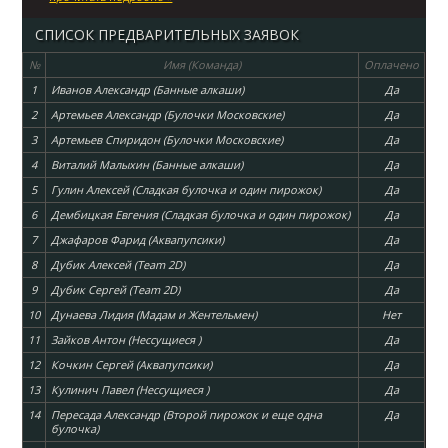
СПИСОК ПРЕДВАРИТЕЛЬНЫХ ЗАЯВОК
№
Имя (Команда)
Оплачено
1
Иванов Александр (Банные алкаши)
Да
2
Артемьев Александр (Булочки Московские)
Да
3
Артемьев Спиридон (Булочки Московские)
Да
4
Виталий Малыхин (Банные алкаши)
Да
5
Гулин Алексей (Сладкая булочка и один пирожок)
Да
6
Дембицкая Евгения (Сладкая булочка и один пирожок)
Да
7
Джафаров Фарид (Аквапупсики)
Да
8
Дубик Алексей (Team 2D)
Да
9
Дубик Сергей (Team 2D)
Да
10
Дунаева Лидия (Мадам и Жентельмен)
Нет
11
Зайков Антон (Нессущиеся )
Да
12
Кочкин Сергей (Аквапупсики)
Да
13
Кулинич Павел (Нессущиеся )
Да
14
Пересада Александр (Второй пирожок и еще одна
Да
булочка)