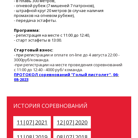
- в плавь 300 метров,
- огневой рубеж (7 мишеней 7 патронов),
- штрафной круг 20 метров (в случае наличия
промахов на огневом рубеже),
- передача эстафеты.
Программа:
- регистрация на месте с 11:00 до 12:40,
- старт эстафеты в 13:00.
Стартовый взнос:
- при р
еги
страции и оплате on-line до 4 августа 22:00 -
3000руб/команда.
-при регистрации на месте проведения соревнований
с 11:00 до 12:40 - 4000 руб/ команда.
ПРОТОКОЛ соревнований "Голый пистолет", 06-
08-2023
ИСТОРИЯ СОРЕВНОВАНИЙ
11|07|2021
12|07|2020
11|08|2019
08|07|2018