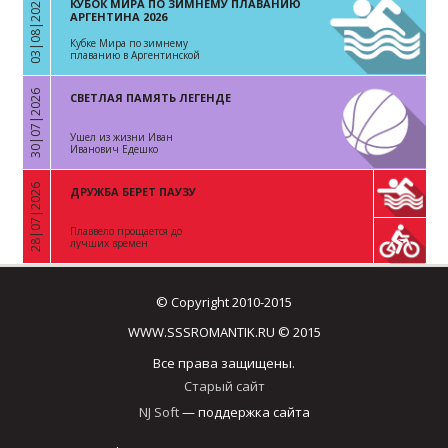
03|08|2026
КУБОК МИРА ПО ЗИМНЕМУ ПЛАВАНИЮ
«
АРГЕНТИНА 2026
Кубке Мира по зимнему
плаванию в Аргентинской
Республике
30|07|2026
СВЕТЛАЯ ПАМЯТЬ ЛЕГЕНДЕ
«
Ушел из жизни Иван
Иванович Едешко
28|07|2026
ДРУЖБА БЕРЕТ ПАУЗУ
«
Плаввело прощается до
лучших времен
© Copyright 2010-2015
WWW.SSSROMANTIK.RU © 2015
Все права защищены.
Старый сайт
NJ Soft
— поддержка сайта