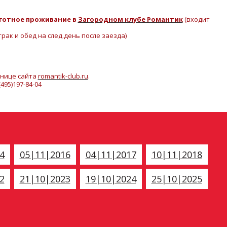
готное проживание в
Загородном клубе Романтик
(входит
рак и обед на след.день после заезда)
анице сайта
romantik-club.ru
.
495)197-84-04
4
05|11|2016
04|11|2017
10|11|2018
2
21|10|2023
19|10|2024
25|10|2025