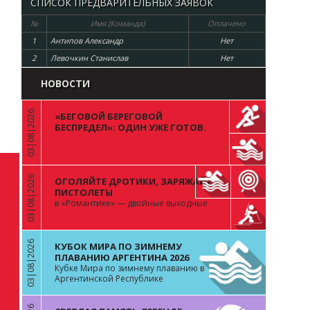
СПИСОК ПРЕДВАРИТЕЛЬНЫХ ЗАЯВОК
№
Имя (Команда)
Оплачено
1
Антипов Александр
Нет
2
Левочкин Станислав
Нет
НОВОСТИ
03|08|2026
«БЕГОВОЙ БЕРЕГОВОЙ
«
БЕСПРЕДЕЛ»: ОДИН УЖЕ ГОТОВ.
ВОПРОС К ОСТАЛЬНЫМ 99
03|08|2026
ОГОЛЯЙТЕ ДРОТИКИ, ЗАРЯЖАЙТЕ
«
ПИСТОЛЕТЫ
в «Романтике» — двойные выходные
03|08|2026
КУБОК МИРА ПО ЗИМНЕМУ
«
ПЛАВАНИЮ АРГЕНТИНА 2026
Кубке Мира по зимнему плаванию в
Аргентинской Республике