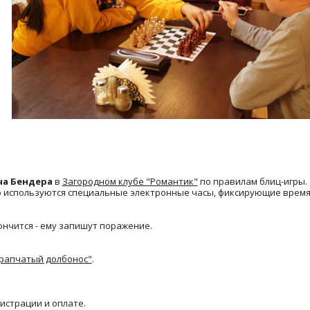
ча Бендера
в
Загородном клубе "Романтик"
по правилам блиц-игры.
того используются специальные электронные часы, фиксирующие врем
кончится - ему запишут поражение.
Крапчатый долбонос"
.
истрации и оплате.