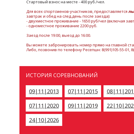
Стартовый взнос на месте - 400 руб./чел.
Для всех спортсменов-участников, предоставляется
ль
завтрак и обед на след.день после заезда):
- двухместное проживание - 1650 руб/чел (включая завт
- одноместное проживание 2200 руб.
Заезд после 19:00, выезд до 16:00.
Вы можете забронировать номер прямо на главной ст
Либо, позвонив по телефону Ресепшн: 8(991)105-55-01, 8(
ИСТОРИЯ СОРЕВНОВАНИЙ
09|11|2013
07|11|2015
08|11|201
07|11|2020
09|11|2019
22|10|202
24|10|2026