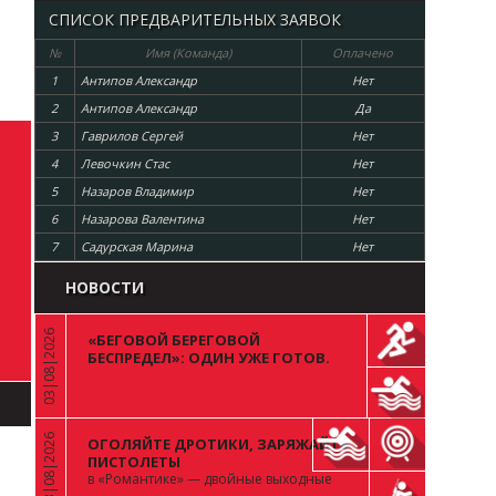
СПИСОК ПРЕДВАРИТЕЛЬНЫХ ЗАЯВОК
№
Имя (Команда)
Оплачено
1
Антипов Александр
Нет
2
Антипов Александр
Да
3
Гаврилов Сергей
Нет
4
Левочкин Стас
Нет
5
Назаров Владимир
Нет
6
Назарова Валентина
Нет
7
Садурская Марина
Нет
НОВОСТИ
03|08|2026
«БЕГОВОЙ БЕРЕГОВОЙ
«
БЕСПРЕДЕЛ»: ОДИН УЖЕ ГОТОВ.
ВОПРОС К ОСТАЛЬНЫМ 99
03|08|2026
ОГОЛЯЙТЕ ДРОТИКИ, ЗАРЯЖАЙТЕ
«
ПИСТОЛЕТЫ
в «Романтике» — двойные выходные