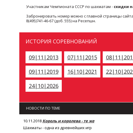
Участникам Чемпионата СССР по шахматам -
скидки н
Забронировать номер можно с главной страницы сайт
8(495)741-46-67 (доб. 555) на Ресепшн.
ИСТОРИЯ СОРЕВНОВАНИЙ
09|11|2013
07|11|2015
08|11|201
09|11|2019
16|10|2021
22|10|202
24|10|2026
НОВОСТИ ПО ТЕМЕ
10.11.2018
Король и королева - те же
Шахматы - одна из древнейших игр