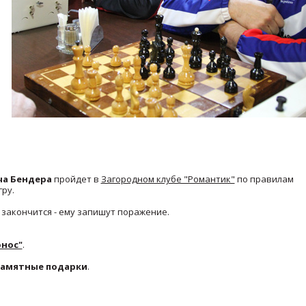
ча Бендера
пройдет в
Загородном клубе "Романтик"
по правилам
гру.
 закончится - ему запишут поражение.
нос"
.
памятные подарки
.