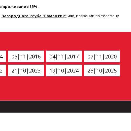
а проживание 15%.
а
Загородного клуба "Романтик"
или, позвонив по телефону
4
05|11|2016
04|11|2017
07|11|2020
2
21|10|2023
19|10|2024
25|10|2025