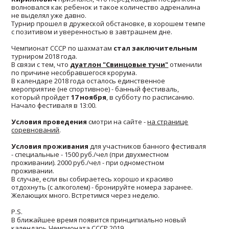
волновался как ребенок и такое количество адреналина
не выделял уже давно.
Турнир прошел в дружеской обстановке, в хорошем темпе
с позитивом и уверенностью в завтрашнем дне.
Чемпионат СССР по шахматам
стал заключительным
турниром 2018 года.
В связи с тем, что
дуатлон "Свинцовые тучи"
отменили
по причине несобравшегося крорума.
В календаре 2018 года осталось единственное
мероприятие (не спортивное) - банный фестиваль,
который пройдет
17 ноября
, в субботу по расписанию.
Начало фестиваля в 13:00.
Условия проведения
смотри на сайте -
на странице
соревнований
.
Условия проживания
для участников банного фестиваля
- специальные - 1500 руб./чел (при двухместном
проживании). 2000 руб./чел - при одноместном
проживании.
В случае, если вы собираетесь хорошо и красиво
отдохнуть (с алкоголем) - бронируйте номера заранее.
Желающих много. Встретимся через неделю.
P.S.
В ближайшее время появится принципиально новый
календарь Чемпионата СССР 2019.