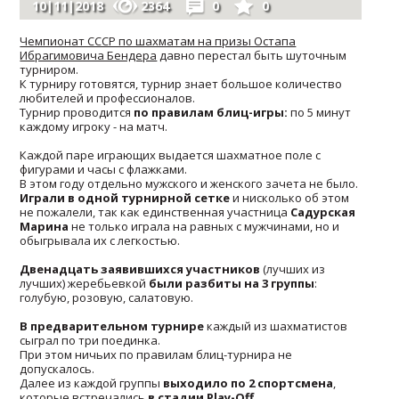
10|11|2018
2364
0
0
Чемпионат СССР по шахматам на призы Остапа
Ибрагимовича Бендера
давно перестал быть шуточным
турниром.
К турниру готовятся, турнир знает большое количество
любителей и профессионалов.
Турнир проводится
по правилам блиц-игры:
по 5 минут
каждому игроку - на матч.
Каждой паре играющих выдается шахматное поле с
фигурами и часы с флажками.
В этом году отдельно мужского и женского зачета не было.
Играли в одной турнирной сетке
и нисколько об этом
не пожалели, так как единственная участница
Садурская
Марина
не только играла на равных с мужчинами, но и
обыгрывала их с легкостью.
Двенадцать заявившихся участников
(лучших из
лучших) жеребьевкой
были разбиты на 3 группы
:
голубую, розовую, салатовую.
В предварительном турнире
каждый из шахматистов
сыграл по три поединка.
При этом ничьих по правилам блиц-турнира не
допускалось.
Далее из каждой группы
выходило по 2 спортсмена
,
которые встречались
в стадии Play-Off
.