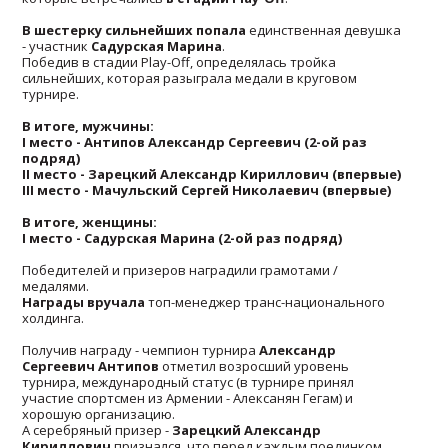
В шестерку сильнейших попала
единственная девушка
- участник
Садурская Марина
.
Победив в стадии Play-Off, определялась тройка
сильнейших, которая разыграла медали в круговом
турнире.
В итоге, мужчины:
I место - Антипов Александр Сергеевич (2-ой раз
подряд)
II место - Зарецкий Александр Кириллович (впервые)
III место - Мачульский Сергей Николаевич (впервые)
В итоге, женщины:
I место - Садурская Марина (2-ой раз подряд)
Победителей и призеров наградили грамотами /
медалями.
Награды вручала
топ-менеджер транс-национального
холдинга.
Получив награду - чемпион турнира
Александр
Сергеевич Антипов
отметил возросший уровень
турнира, международный статус (в турнире принял
участие спортсмен из Армении - Алексанян Гегам) и
хорошую организацию.
А серебряный призер -
Зарецкий Александр
Кириллович
признался, что перед каждым поединком