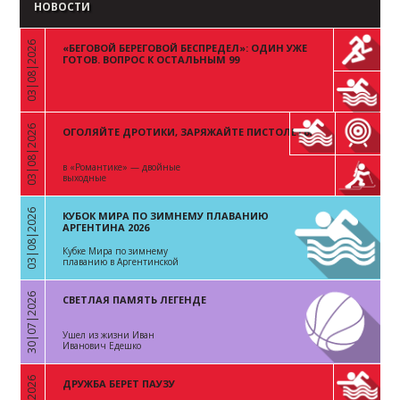
НОВОСТИ
03|08|2026
«БЕГОВОЙ БЕРЕГОВОЙ БЕСПРЕДЕЛ»: ОДИН УЖЕ
«
ГОТОВ. ВОПРОС К ОСТАЛЬНЫМ 99
03|08|2026
ОГОЛЯЙТЕ ДРОТИКИ, ЗАРЯЖАЙТЕ ПИСТОЛЕТЫ
«
в «Романтике» — двойные
выходные
03|08|2026
КУБОК МИРА ПО ЗИМНЕМУ ПЛАВАНИЮ
«
АРГЕНТИНА 2026
Кубке Мира по зимнему
плаванию в Аргентинской
Республике
30|07|2026
СВЕТЛАЯ ПАМЯТЬ ЛЕГЕНДЕ
«
Ушел из жизни Иван
Иванович Едешко
ДРУЖБА БЕРЕТ ПАУЗУ