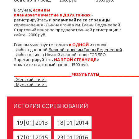
Оба старта + обед
2000 руб.
3000 руб.
В случае,
если вы
планируете участие в ДВУХ гонках
-
регистрируйтесь и
оплачивайте со страницы
соревнования -
Лыжная гонка им. Елены Веденеевой
.
Стартовый взнос по предварительной регистрации с
сайта - 2000 руб.
Если вы участвуете только
в ОДНОЙ
из гонок:
- либо в дневной
Лыжной гонке им.Елены Веденеевой
- либо только в Ночной лыжной гонке ГОЭЛРО
Зарегистрируйтесь
НА ЭТОЙ СТРАНИЦЕ
и
оплатите стартовый взнос - 1500 руб.
_____________________________________РЕЗУЛЬТАТЫ__________________________
- Женский зачет;
- Мужской зачет.
ИСТОРИЯ СОРЕВНОВАНИЙ
19|01|2013
18|01|2014
17|01|2015
23|01|2016