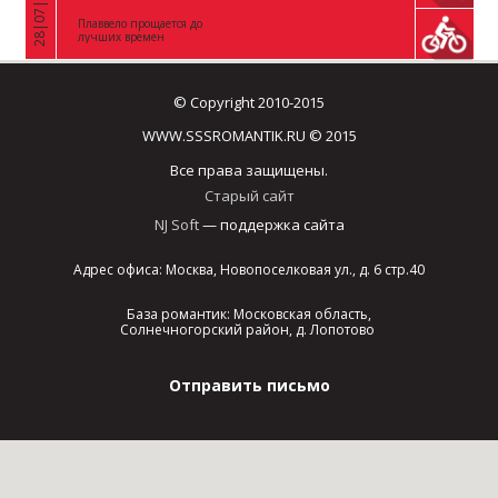
28|07|2026
«
Плаввело прощается до
лучших времен
© Copyright 2010-2015
WWW.SSSROMANTIK.RU © 2015
Все права защищены.
Старый сайт
NJ Soft
— поддержка сайта
Адрес офиса: Москва, Новопоселковая ул., д. 6 стр.40
База романтик: Московская область,
Солнечногорский район, д. Лопотово
Отправить письмо