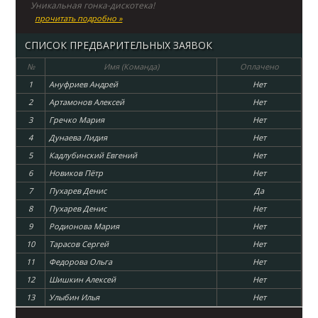
Уникальная гонка-дискотека!
прочитать подробно »
СПИСОК ПРЕДВАРИТЕЛЬНЫХ ЗАЯВОК
№
Имя (Команда)
Оплачено
1
Ануфриев Андрей
Нет
2
Артамонов Алексей
Нет
3
Гречко Мария
Нет
4
Дунаева Лидия
Нет
5
Кадлубинский Евгений
Нет
6
Новиков Пётр
Нет
7
Пухарев Денис
Да
8
Пухарев Денис
Нет
9
Родионова Мария
Нет
10
Тарасов Сергей
Нет
11
Федорова Ольга
Нет
12
Шишкин Алексей
Нет
13
Улыбин Илья
Нет